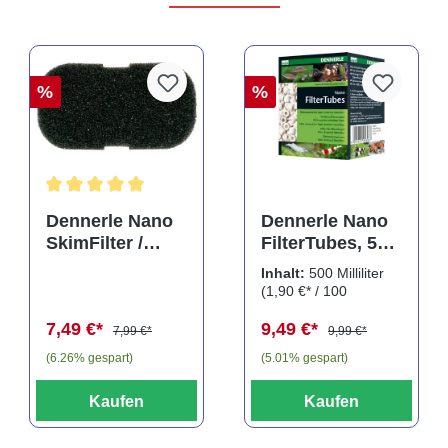
%
%
Durchschnittliche Bewertung von 5 von 5 Sternen
Dennerle Nano
Dennerle Nano
SkimFilter /
FilterTubes, 500
Scapers Flow
ml, Filterringe
Inhalt:
500 Milliliter
Filter Filterpad
(1,90 €* / 100
Milliliter)
7,49 €*
9,49 €*
7,99 €*
9,99 €*
(6.26% gespart)
(5.01% gespart)
Kaufen
Kaufen