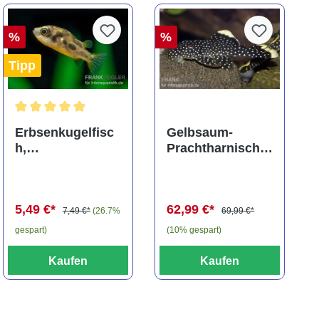
%
%
Tipp
ng von 5 von 5 Sternen
Durchschnittliche Bewertung von 5 von 5 Sternen
Erbsenkugelfisc
Gelbsaum-
h,
Prachtharnischw
Carinotetraodon
els, L81,
travancoricus
Baryancistrus
(Minifisch)
spec., 6-8 cm
5,49 €*
62,99 €*
7,49 €*
(26.7%
69,99 €*
gespart)
(10% gespart)
Kaufen
Kaufen