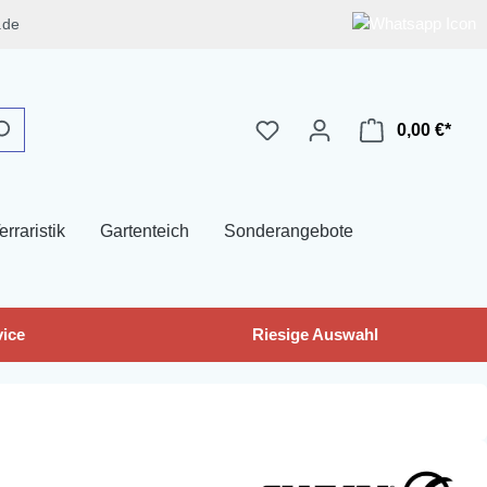
.de
0,00 €*
erraristik
Gartenteich
Sonderangebote
ice
Riesige Auswahl