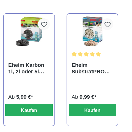
Durchschnittliche Bewertung
Eheim Karbon
Eheim
1l, 2l oder 5l
SubstratPRO
Filterkohle
250ml, 1l, 2l
oder 5l Bio-
Filtermaterial
Ab
5,99 €*
Ab
9,99 €*
Kaufen
Kaufen