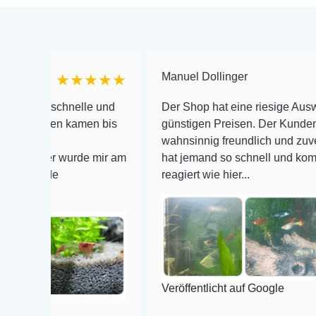
Manuel Dollinger
★★★★★
★★
chnelle und
Der Shop hat eine riesige Auswahl zu seh
en kamen bis
günstigen Preisen. Der Kundendienst is
wahnsinnig freundlich und zuverlässig, no
r wurde mir am
hat jemand so schnell und kompetent auf 
e
reagiert wie hier...
Veröffentlicht auf Google