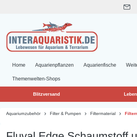
springen
Zur Hauptnavigation springen
Home
Aquarienpflanzen
Aquarienfische
Weit
Themenwelten-Shops
Blitzversand
Leben
Aquariumzubehör
Filter & Pumpen
Filtermaterial
Filte
Fluval Edge Schaumstoff 