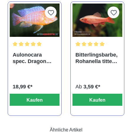
tung von 4.9 von 5 Sternen
Durchschnittliche Bewertung von 5 von 5 Sternen
Durchschnittliche Bewertu
Aulonocara
Bitterlingsbarbe,
spec. Dragon
Rohanella titteya,
Blood albino,
ehem. Puntius
DNZ
titteya
18,99 €*
Ab
3,59 €*
Kaufen
Kaufen
Ähnliche Artikel