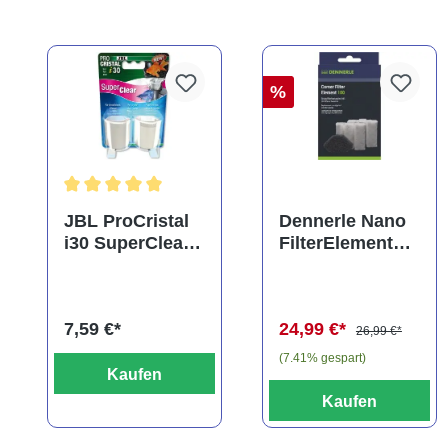
%
Durchschnittliche Bewertung von 5 von 5 Sternen
JBL ProCristal
Dennerle Nano
i30 SuperClear,
FilterElement
Doppelpack,
XXL,
Spezialfiltermat
Ersatzkartusche
erial
für Eckfilter XXL
7,59 €*
24,99 €*
(2er-Pack)
26,99 €*
(7.41% gespart)
Kaufen
Kaufen