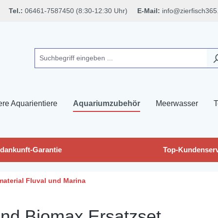
Tel.:
06461-7587450 (8:30-12:30 Uhr)
E-Mail:
info@zierfisch365
ere Aquarientiere
Aquariumzubehör
Meerwasser
T
dankunft-Garantie
Top-Kundenserv
rmaterial Fluval und Marina
und Biomax Ersatzset