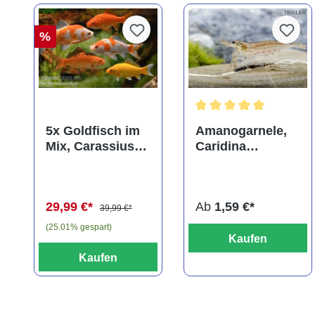
%
Durchschnittliche Bewer
5x Goldfisch im
Amanogarnele,
Mix, Carassius
Caridina
auratus
multidentata
(Kaltwasser)
29,99 €*
Ab
1,59 €*
39,99 €*
(25.01% gespart)
Kaufen
Kaufen