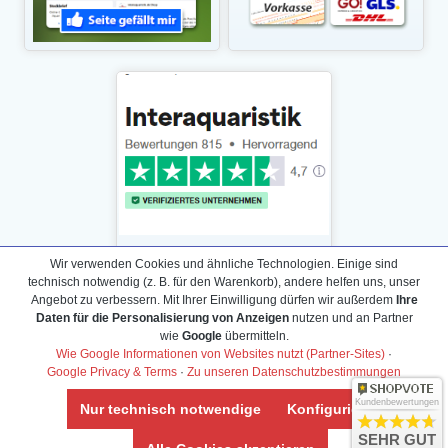
Wir verwenden Cookies und ähnliche Technologien. Einige sind
technisch notwendig (z. B. für den Warenkorb), andere helfen uns, unser
Angebot zu verbessern. Mit Ihrer Einwilligung dürfen wir außerdem
Ihre
Daten für die Personalisierung von Anzeigen
nutzen und an Partner
Daten­schutz­erklärung
wie
Google
übermitteln.
Widerrufs­recht /Widerrufs­formular
Wie Google Informationen von Websites nutzt (Partner-Sites)
·
Google Privacy & Terms
·
Zu unseren Datenschutzbestimmungen
AGB & Info
Impressum
Kundenbewertungen
Nur technisch notwendige
Konfigurieren
Umwelt und Entsorgung
SEHR GUT