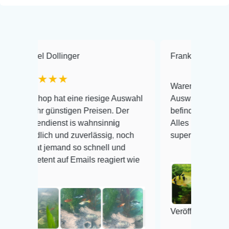
Dollinger
Frank Hackmayer
★
★★★
Warenanlieferung Top und d
p hat eine riesige Auswahl
Auswahl plus gesundheitlic
 günstigen Preisen. Der
befinden der Fische einwandf
ienst is wahnsinnig
Alles ist quick lebendig und 
ich und zuverlässig, noch
super Zustand. Gerne wiede
 jemand so schnell und
nt auf Emails reagiert wie
Veröffentlicht auf Google