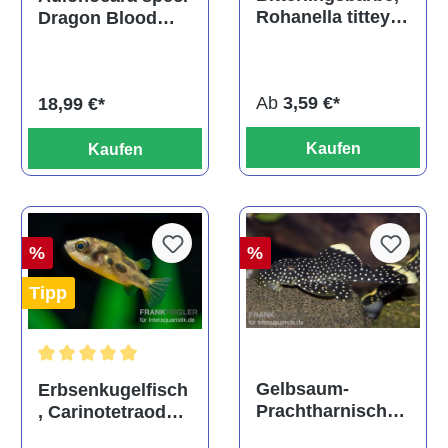
Rohanella titteya,
Dragon Blood
ehem. Puntius
albino, DNZ
titteya
Ab
3,59 €*
18,99 €*
Kaufen
Kaufen
%
%
Tipp
Durchschnittliche Bewertung von 5 von 5 Sternen
Gelbsaum-
Erbsenkugelfisch
Prachtharnischw
, Carinotetraodon
els, L81,
travancoricus