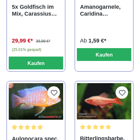
Durchschnittliche Bewertun
Amanogarnele,
5x Goldfisch im
Caridina
Mix, Carassius
multidentata
auratus
(Kaltwasser)
Ab
1,59 €*
29,99 €*
39,99 €*
(25.01% gespart)
Kaufen
Kaufen
Durchschnittliche Bewertu
Durchschnittliche Bewertung von 5 von 5 Sternen
Bitterlingsbarbe,
Aulonocara spec.