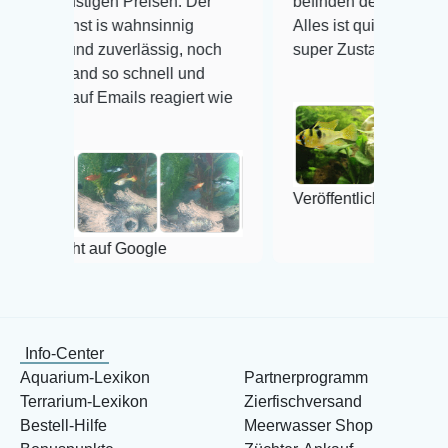
igen Preisen. Der
befinden der Fische einwandfrei.
 is wahnsinnig
Alles ist quick lebendig und im
d zuverlässig, noch
super Zustand. Gerne wieder 😃
d so schnell und
 Emails reagiert wie
Veröffentlicht auf Google
t auf Google
Info-Center
Aquarium-Lexikon
Partnerprogramm
Terrarium-Lexikon
Zierfischversand
Bestell-Hilfe
Meerwasser Shop