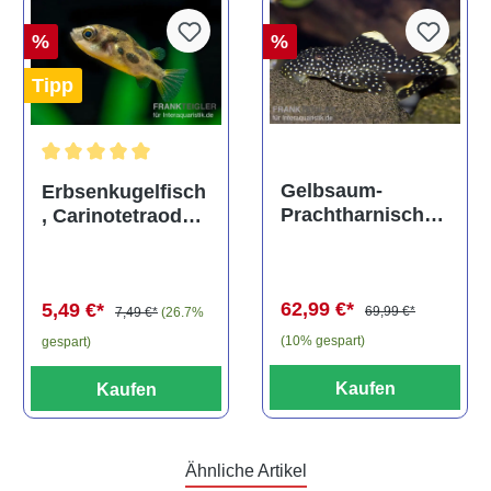
%
%
Tipp
Durchschnittliche Bewertung von 5 von 5 Sternen
Gelbsaum-
Erbsenkugelfisch
Prachtharnischw
, Carinotetraodon
els, L81,
travancoricus
Baryancistrus
(Minifisch)
spec., 6-8 cm
62,99 €*
5,49 €*
69,99 €*
7,49 €*
(26.7%
(10% gespart)
gespart)
Kaufen
Kaufen
Ähnliche Artikel