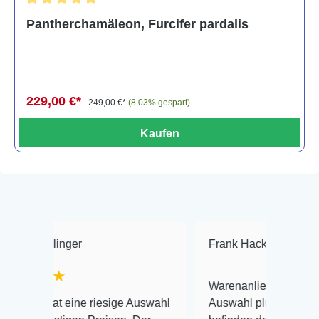
Durchschnittliche Bewertung von 5 von 5 Sternen
Pantherchamäleon, Furcifer pardalis
229,00 €*
249,00 €*
(8.03% gespart)
Kaufen
nger
Frank Hackmayer
★★★
★
Warenanlieferung Top und die
 eine riesige Auswahl
Auswahl plus gesundheitliches