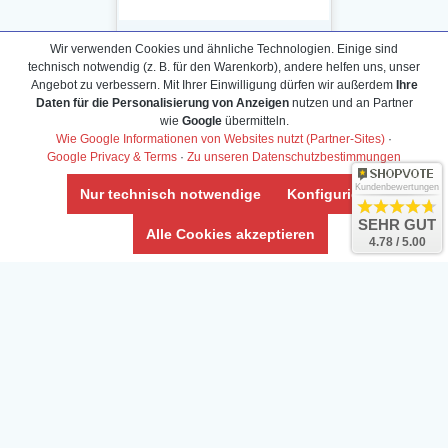
Wir verwenden Cookies und ähnliche Technologien. Einige sind
technisch notwendig (z. B. für den Warenkorb), andere helfen uns, unser
Angebot zu verbessern. Mit Ihrer Einwilligung dürfen wir außerdem
Ihre
Daten für die Personalisierung von Anzeigen
nutzen und an Partner
Daten­schutz­erklärung
wie
Google
übermitteln.
Widerrufs­recht /Widerrufs­formular
Wie Google Informationen von Websites nutzt (Partner-Sites)
·
Google Privacy & Terms
·
Zu unseren Datenschutzbestimmungen
AGB & Info
Impressum
Kundenbewertungen
Nur technisch notwendige
Konfigurieren
Umwelt und Entsorgung
SEHR GUT
Alle Cookies akzeptieren
4.78 / 5.00
Vertrag widerrufen
* Alle Preise inkl. ges. MwSt. zzgl.
Versandkosten
Zierfische, Garnelen, Krebse, Wasserschnecken (Wirbellose),
Aquarienpflanzen & Aquarium-Zubehör preiswert online kaufen.
© Copyright 2024 Interaquaristik.de Shop, Aquarium und
Gartenteich Shop. Alle Rechte vorbehalten.