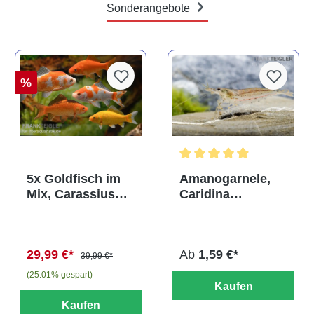
Sonderangebote
%
Durchschnittliche Bewertun
Amanogarnele,
5x Goldfisch im
Caridina
Mix, Carassius
multidentata
auratus
(Kaltwasser)
Ab
1,59 €*
29,99 €*
39,99 €*
(25.01% gespart)
Kaufen
Kaufen