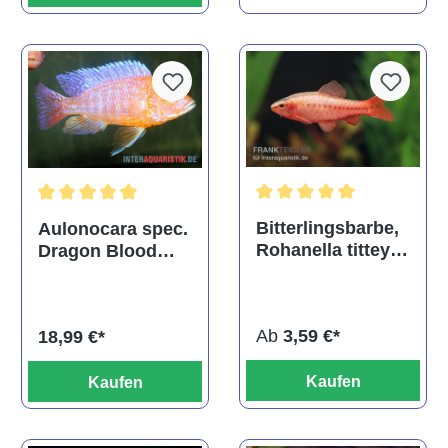
Durchschnittliche Bewertu
Durchschnittliche Bewertung von 5 von 5 Sternen
Bitterlingsbarbe,
Aulonocara spec.
Rohanella titteya,
Dragon Blood
ehem. Puntius
albino, DNZ
titteya
Ab
3,59 €*
18,99 €*
Kaufen
Kaufen