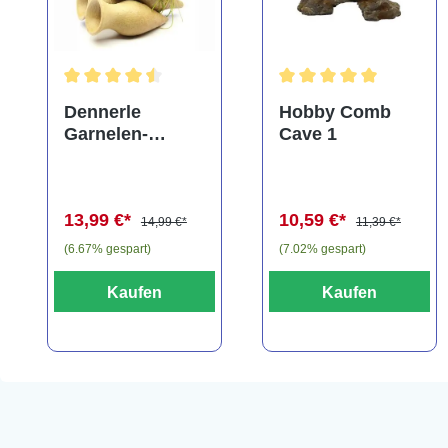
Durchschnittliche Bewertung von 4.5 von 5 Sternen
Durchschnittliche Bewe
Dennerle
Hobby Comb
Garnelen-
Cave 1
Amphore,
Anubias nana
"Bonsai" auf
13,99 €*
10,59 €*
3er Tonamphore
14,99 €*
11,39 €*
(6.67% gespart)
(7.02% gespart)
Kaufen
Kaufen