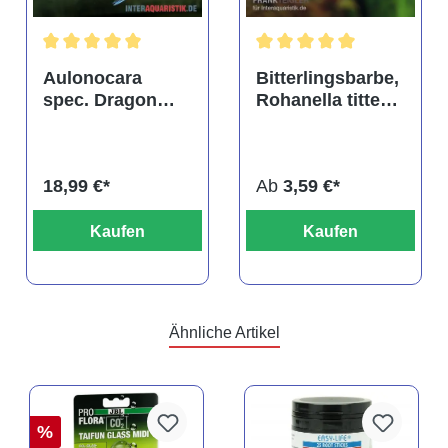
tung von 4.9 von 5 Sternen
Durchschnittliche Bewertung von 5 von 5 Sternen
Durchschnittliche Bewertu
Aulonocara
Bitterlingsbarbe,
spec. Dragon
Rohanella titteya,
Blood albino,
ehem. Puntius
DNZ
titteya
18,99 €*
Ab
3,59 €*
Kaufen
Kaufen
Ähnliche Artikel
%