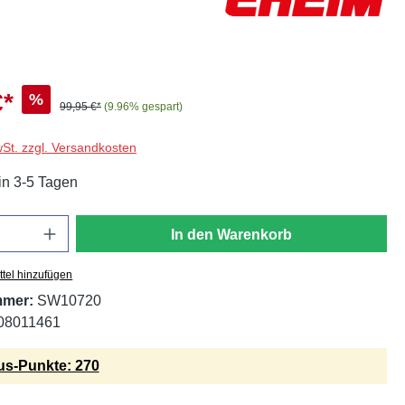
€*
%
99,95 €*
(9.96% gespart)
wSt. zzgl. Versandkosten
in 3-5 Tagen
In den Warenkorb
tel hinzufügen
mmer:
SW10720
08011461
s-Punkte: 270