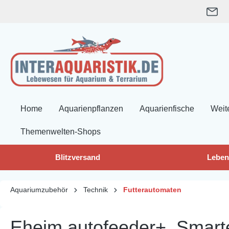
springen
Zur Hauptnavigation springen
Home
Aquarienpflanzen
Aquarienfische
Weit
Themenwelten-Shops
Blitzversand
Leben
Aquariumzubehör
Technik
Futterautomaten
Eheim autofeeder+, Smart