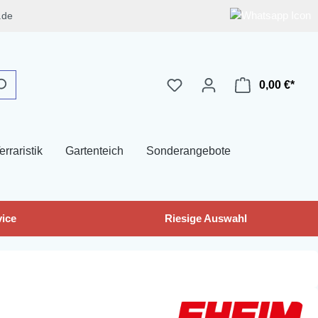
.de
0,00 €*
erraristik
Gartenteich
Sonderangebote
ice
Riesige Auswahl