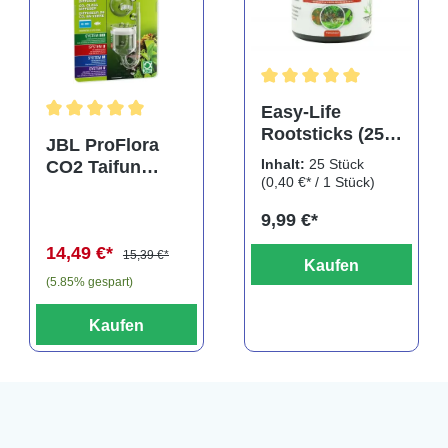
rtung von 5 von 5 Sternen
Durchschnittliche Bewertu
Easy-Life
Rootsticks (25
Durchschnittliche Bewertung von 5 von 5 Sternen
JBL ProFlora
Sticks)
Inhalt:
25 Stück
CO2 Taifun
(0,40 €* / 1 Stück)
Glass Midi,
CO2-Diffusor
9,99 €*
14,49 €*
15,39 €*
Kaufen
(5.85% gespart)
Kaufen