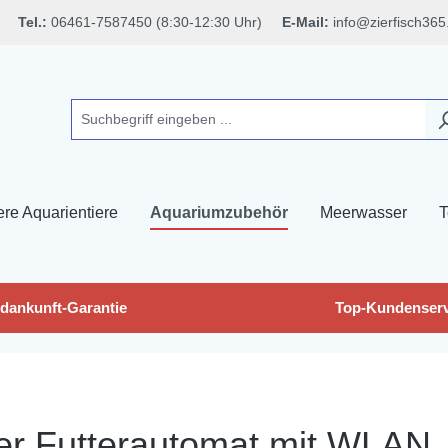
Tel.:
06461-7587450 (8:30-12:30 Uhr)
E-Mail:
info@zierfisch365
ere Aquarientiere
Aquariumzubehör
Meerwasser
T
dankunft-Garantie
Top-Kundenserv
er Futterautomat mit WLAN