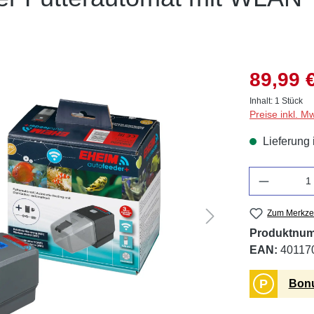
89,99 
Inhalt:
1 Stück
Preise inkl. M
Lieferung 
Anzahl
Zum Merkzet
Produktnu
EAN:
40117
P
Bonu