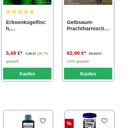
ng von 5 von 5 Sternen
Durchschnittliche Bewertung von 5 von 5 Sternen
Erbsenkugelfisc
Gelbsaum-
h,
Prachtharnischw
Carinotetraodon
els, L81,
travancoricus
Baryancistrus
(Minifisch)
spec., 6-8 cm
5,49 €*
62,99 €*
7,49 €*
(26.7%
69,99 €*
gespart)
(10% gespart)
Kaufen
Kaufen
%