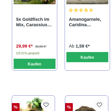
Durchschnittliche Bewer
5x Goldfisch im
Amanogarnele,
Mix, Carassius
Caridina
auratus
multidentata
(Kaltwasser)
29,99 €*
Ab
1,59 €*
39,99 €*
(25.01% gespart)
Kaufen
Kaufen
%
%