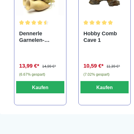
Durchschnittliche Bewertung von 4.5 von 5 Sternen
Durchschnittliche Bewe
Dennerle
Hobby Comb
Garnelen-
Cave 1
Amphore,
Anubias nana
"Bonsai" auf
13,99 €*
10,59 €*
3er Tonamphore
14,99 €*
11,39 €*
(6.67% gespart)
(7.02% gespart)
Kaufen
Kaufen