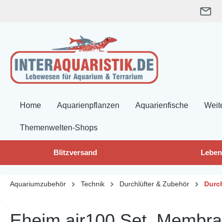
springen
Zur Hauptnavigation springen
Home
Aquarienpflanzen
Aquarienfische
Weit
Themenwelten-Shops
Blitzversand
Leben
Aquariumzubehör
Technik
Durchlüfter & Zubehör
Durc
Eheim air100 Set, Membr