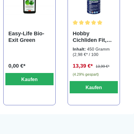
ng von 5 von 5 Sternen
Durchschnittliche Bewertung
Easy-Life Bio-
Hobby
Exit Green
Cichliden Fit,
450 g
Inhalt:
450 Gramm
(2,98 €* / 100
Gramm)
0,00 €*
13,39 €*
13,99 €*
(4.29% gespart)
Kaufen
Kaufen