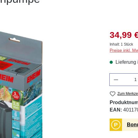
34,99 
Inhalt:
1 Stück
Preise inkl. M
Lieferung 
Anzahl
Zum Merkzet
Produktnu
EAN:
40117
P
Bonu