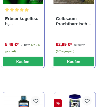
ng von 5 von 5 Sternen
Durchschnittliche Bewertung von 5 von 5 Sternen
Erbsenkugelfisc
Gelbsaum-
h,
Prachtharnischw
Carinotetraodon
els, L81,
travancoricus
Baryancistrus
(Minifisch)
spec., 6-8 cm
5,49 €*
62,99 €*
7,49 €*
(26.7%
69,99 €*
gespart)
(10% gespart)
Kaufen
Kaufen
%