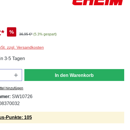
€*
%
36,95 €*
(5.3% gespart)
wSt. zzgl. Versandkosten
in 3-5 Tagen
In den Warenkorb
tel hinzufügen
mmer:
SW10726
08370032
s-Punkte: 105