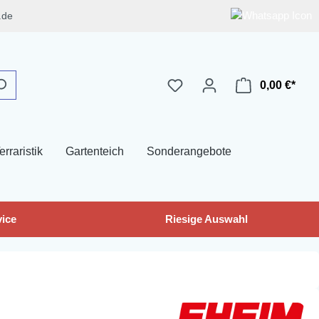
.de
0,00 €*
erraristik
Gartenteich
Sonderangebote
ice
Riesige Auswahl