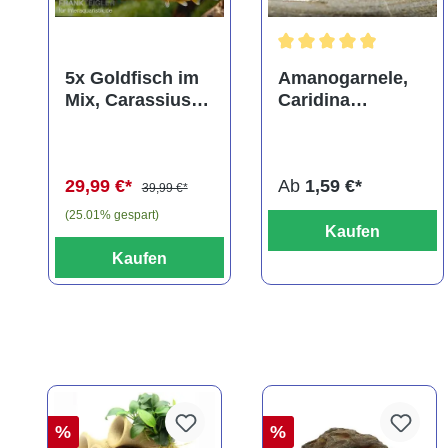
Durchschnittliche Bewer
5x Goldfisch im
Amanogarnele,
Mix, Carassius
Caridina
auratus
multidentata
(Kaltwasser)
29,99 €*
Ab
1,59 €*
39,99 €*
(25.01% gespart)
Kaufen
Kaufen
%
%