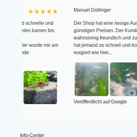
Manuel Dollinger
★★★★★
★★
 schnelle und
Der Shop hat eine riesige Auswahl zu se
len kamen bis
günstigen Preisen. Der Kundendienst is
wahnsinnig freundlich und zuverlässig, n
er wurde mir am
hat jemand so schnell und kompetent auf
de
reagiert wie hier...
Veröffentlicht auf Google
Info-Center