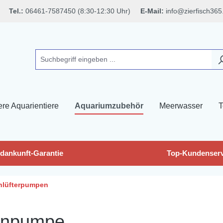
Tel.:
06461-7587450 (8:30-12:30 Uhr)
E-Mail:
info@zierfisch365
ere Aquarientiere
Aquariumzubehör
Meerwasser
T
dankunft-Garantie
Top-Kundenserv
hlüfterpumpen
anpumpe