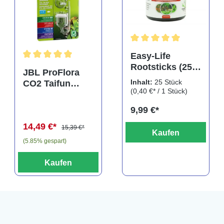
rtung von 5 von 5 Sternen
Durchschnittliche Bewertu
Easy-Life
Rootsticks (25
Durchschnittliche Bewertung von 5 von 5 Sternen
JBL ProFlora
Sticks)
Inhalt:
25 Stück
CO2 Taifun
(0,40 €* / 1 Stück)
Glass Midi,
CO2-Diffusor
9,99 €*
14,49 €*
15,39 €*
Kaufen
(5.85% gespart)
Kaufen