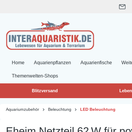
springen
Zur Hauptnavigation springen
Home
Aquarienpflanzen
Aquarienfische
Weit
Themenwelten-Shops
Blitzversand
Leben
Aquariumzubehör
Beleuchtung
LED Beleuchtung
Eheim Netzteil 62 W für 