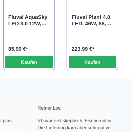
Fluval AquaSky
Fluval Plant 4.0
LED 3.0 12W,
LED, 46W, 88,2-
38-62,8cm
125,8 cm
85,99 €*
223,99 €*
Kaufen
Kaufen
Reiner Loe
★★★★★
Ich war erst skeptisch, Fische online zu bestellen!
Die Lieferung kam aber sehr gut verpackt an und