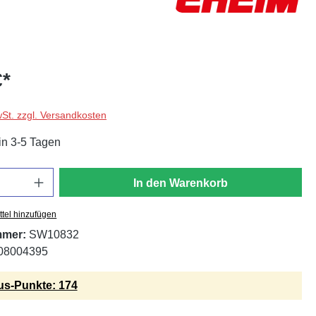
€*
wSt. zzgl. Versandkosten
in 3-5 Tagen
In den Warenkorb
tel hinzufügen
mmer:
SW10832
08004395
s-Punkte: 174