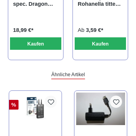
spec. Dragon
Rohanella titteya,
Blood albino,
ehem. Puntius
DNZ
titteya
18,99 €*
Ab
3,59 €*
Kaufen
Kaufen
Ähnliche Artikel
%