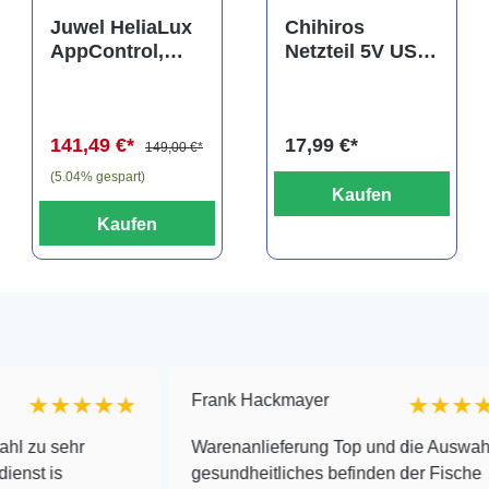
Juwel HeliaLux
Chihiros
AppControl,
Netzteil 5V USB
Spectrum
3A für Magnetic
Steuergerät
Light, Cooling
Fan, Doctor
141,49 €*
17,99 €*
uvm.
149,00 €*
(5.04% gespart)
Kaufen
Kaufen
Frank Hackmayer
★★★
★★★★
r
Warenanlieferung Top und die Auswahl plus
gesundheitliches befinden der Fische