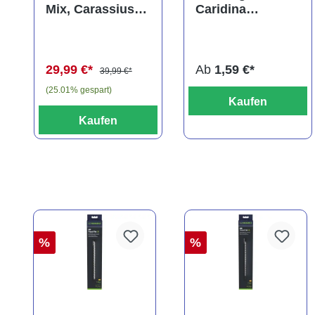
Mix, Carassius
Caridina
auratus
multidentata
(Kaltwasser)
29,99 €*
Ab
1,59 €*
39,99 €*
(25.01% gespart)
Kaufen
Kaufen
%
%