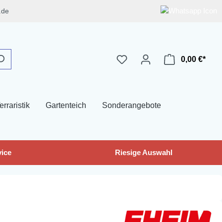
.de
0,00 €*
erraristik
Gartenteich
Sonderangebote
ice
Riesige Auswahl