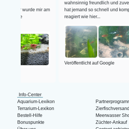
wahnsinnig freundlich und zuverlässig, no
r wurde mir am
hat jemand so schnell und kompetent auf
e
reagiert wie hier...
Veröffentlicht auf Google
Info-Center
Aquarium-Lexikon
Partnerprogram
Terrarium-Lexikon
Zierfischversan
Bestell-Hilfe
Meerwasser Sh
Bonuspunkte
Züchter-Ankauf