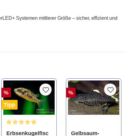
LED+ Systemen mittlerer Größe – sicher, effizient und
%
%
Tipp
ng von 5 von 5 Sternen
Durchschnittliche Bewertung von 5 von 5 Sternen
Erbsenkugelfisc
Gelbsaum-