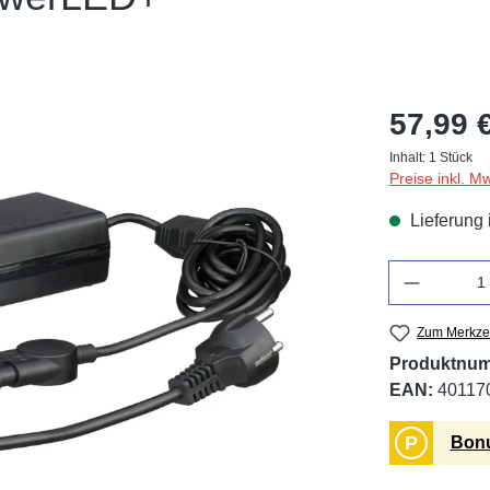
57,99 
Inhalt:
1 Stück
Preise inkl. M
Lieferung 
Anzahl
Zum Merkzet
Produktnu
EAN:
40117
P
Bonu