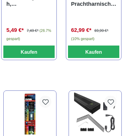
h,
Prachtharnischw
Carinotetraodon
els, L81,
travancoricus
Baryancistrus
(Minifisch)
spec., 6-8 cm
5,49 €*
62,99 €*
7,49 €*
(26.7%
69,99 €*
gespart)
(10% gespart)
Kaufen
Kaufen