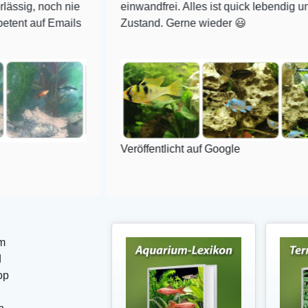
ch nie
einwandfrei. Alles ist quick lebendig und im supe
 Emails
Zustand. Gerne wieder 😃
Veröffentlicht auf Google
m
d
op