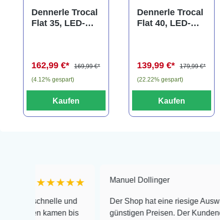
Dennerle Trocal
Dennerle Trocal
Flat 35, LED-
Flat 40, LED-
Aufsatzleuchte,
Aufsatzleuchte,
40-45 cm
40-45 cm
(Auslaufartikel)
(Auslaufartikel)
162,99 €*
139,99 €*
169,99 €*
179,99 €*
(4.12% gespart)
(22.22% gespart)
Kaufen
Kaufen
Manuel Dollinger
★★★★★
★★
schnelle und
Der Shop hat eine riesige Auswahl zu seh
en kamen bis
günstigen Preisen. Der Kundendienst is