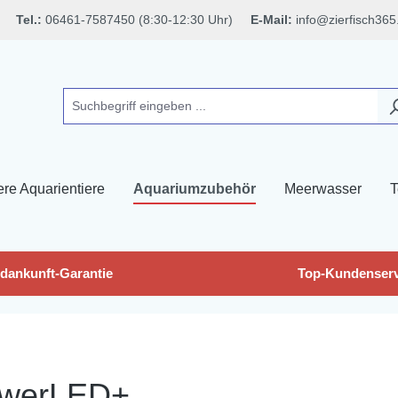
Tel.:
06461-7587450 (8:30-12:30 Uhr)
E-Mail:
info@zierfisch365
ere Aquarientiere
Aquariumzubehör
Meerwasser
T
dankunft-Garantie
Top-Kundenserv
powerLED+