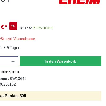
 €*
%
109,95 €*
(6.33% gespart)
wSt. zzgl. Versandkosten
in 3-5 Tagen
In den Warenkorb
tel hinzufügen
mmer:
SW10642
08251102
s-Punkte: 309