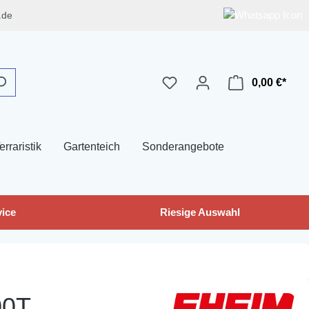
.de
0,00 €*
erraristik
Gartenteich
Sonderangebote
ice
Riesige Auswahl
00T