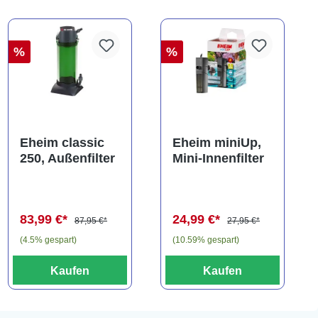
%
%
Eheim classic
Eheim miniUp,
250, Außenfilter
Mini-Innenfilter
83,99 €*
24,99 €*
87,95 €*
27,95 €*
(4.5% gespart)
(10.59% gespart)
Kaufen
Kaufen