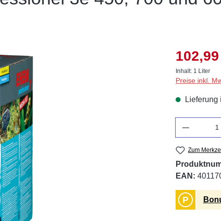
102,99
Inhalt:
1 Liter
Preise inkl. M
Lieferung 
Anzahl
Zum Merkzet
Produktnu
EAN:
40117
P
Bonu