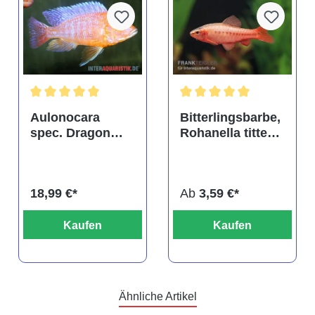
tung von 4.9 von 5 Sternen
Durchschnittliche Bewertung von 5 von 5 Sternen
Durchschnittliche Bewertu
Aulonocara
Bitterlingsbarbe,
spec. Dragon
Rohanella titteya,
Blood albino,
ehem. Puntius
DNZ
titteya
18,99 €*
Ab
3,59 €*
Kaufen
Kaufen
Ähnliche Artikel