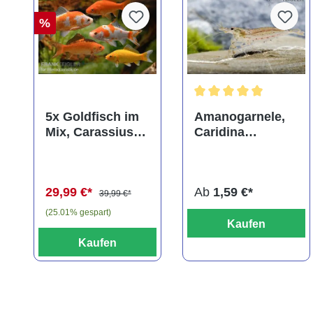
%
Durchschnittliche Bewer
5x Goldfisch im
Amanogarnele,
Mix, Carassius
Caridina
auratus
multidentata
(Kaltwasser)
29,99 €*
Ab
1,59 €*
39,99 €*
(25.01% gespart)
Kaufen
Kaufen