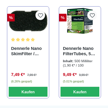
%
%
Durchschnittliche Bewertung von 5 von 5 Sternen
Dennerle Nano
Dennerle Nano
SkimFilter /
FilterTubes, 500
Scapers Flow
ml, Filterringe
Inhalt:
500 Milliliter
Filter Filterpad
(1,90 €* / 100
Milliliter)
7,49 €*
9,49 €*
7,99 €*
9,99 €*
(6.26% gespart)
(5.01% gespart)
Kaufen
Kaufen