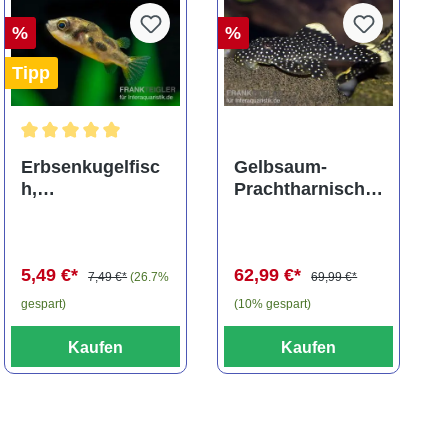
%
%
Tipp
ng von 5 von 5 Sternen
Durchschnittliche Bewertung von 5 von 5 Sternen
Erbsenkugelfisc
Gelbsaum-
h,
Prachtharnischw
Carinotetraodon
els, L81,
travancoricus
Baryancistrus
(Minifisch)
spec., 6-8 cm
5,49 €*
62,99 €*
7,49 €*
(26.7%
69,99 €*
gespart)
(10% gespart)
Kaufen
Kaufen