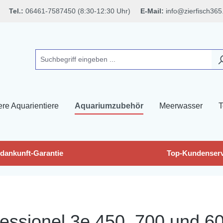
Tel.:
06461-7587450 (8:30-12:30 Uhr)
E-Mail:
info@zierfisch365
ere Aquarientiere
Aquariumzubehör
Meerwasser
T
dankunft-Garantie
Top-Kundenserv
essionel 3e 450, 700 und 6