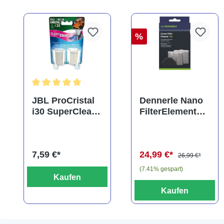
%
Durchschnittliche Bewertung von 5 von 5 Sternen
JBL ProCristal
Dennerle Nano
i30 SuperClear,
FilterElement
Doppelpack,
XXL,
Spezialfiltermat
Ersatzkartusche
erial
für Eckfilter XXL
7,59 €*
24,99 €*
(2er-Pack)
26,99 €*
(7.41% gespart)
Kaufen
Kaufen