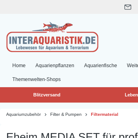
springen
Zur Hauptnavigation springen
Home
Aquarienpflanzen
Aquarienfische
Weit
Themenwelten-Shops
Blitzversand
Leben
Aquariumzubehör
Filter & Pumpen
Filtermaterial
Eheim MEDIA SET für prof