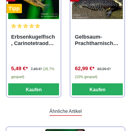
Tipp
Durchschnittliche Bewertung von 5 von 5 Sternen
Gelbsaum-
Erbsenkugelfisch
Prachtharnischw
, Carinotetraodon
els, L81,
travancoricus
Baryancistrus
(Minifisch)
spec., 6-8 cm
62,99 €*
5,49 €*
69,99 €*
7,49 €*
(26.7%
(10% gespart)
gespart)
Kaufen
Kaufen
Ähnliche Artikel