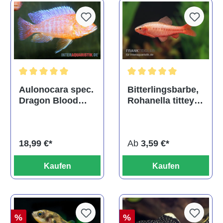
Durchschnittliche Bewertu
Durchschnittliche Bewertung von 5 von 5 Sternen
Bitterlingsbarbe,
Aulonocara spec.
Rohanella titteya,
Dragon Blood
ehem. Puntius
albino, DNZ
titteya
Ab
3,59 €*
18,99 €*
Kaufen
Kaufen
%
%