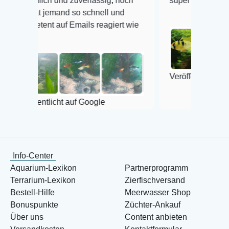
ich und zuverlässig, noch
super Zustand. Gerne wiede
 jemand so schnell und
nt auf Emails reagiert wie
Veröffentlicht auf Google
tlicht auf Google
Info-Center
Aquarium-Lexikon
Partnerprogramm
Terrarium-Lexikon
Zierfischversand
Bestell-Hilfe
Meerwasser Shop
Bonuspunkte
Züchter-Ankauf
Über uns
Content anbieten