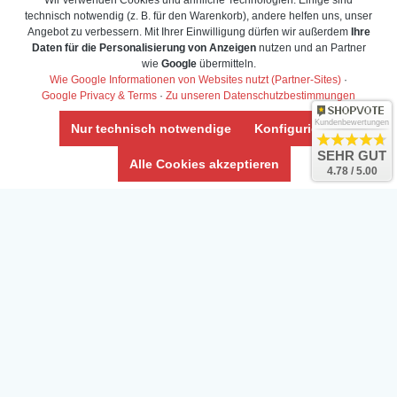
Wir verwenden Cookies und ähnliche Technologien. Einige sind
technisch notwendig (z. B. für den Warenkorb), andere helfen uns, unser
Angebot zu verbessern. Mit Ihrer Einwilligung dürfen wir außerdem
Ihre
Daten für die Personalisierung von Anzeigen
nutzen und an Partner
Daten­schutz­erklärung
wie
Google
übermitteln.
Widerrufs­recht /Widerrufs­formular
Wie Google Informationen von Websites nutzt (Partner-Sites)
·
Google Privacy & Terms
·
Zu unseren Datenschutzbestimmungen
AGB & Info
Impressum
Kundenbewertungen
Nur technisch notwendige
Konfigurieren
Umwelt und Entsorgung
SEHR GUT
Alle Cookies akzeptieren
4.78 / 5.00
Vertrag widerrufen
* Alle Preise inkl. ges. MwSt. zzgl.
Versandkosten
Zierfische, Garnelen, Krebse, Wasserschnecken (Wirbellose),
Aquarienpflanzen & Aquarium-Zubehör preiswert online kaufen.
© Copyright 2024 Interaquaristik.de Shop, Aquarium und
Gartenteich Shop. Alle Rechte vorbehalten.