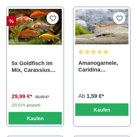
%
Durchschnittliche Bewertun
Amanogarnele,
5x Goldfisch im
Caridina
Mix, Carassius
multidentata
auratus
(Kaltwasser)
Ab
1,59 €*
29,99 €*
39,99 €*
(25.01% gespart)
Kaufen
Kaufen