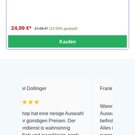
24,99 €*
27,95 €*
(10.59% gespart)
Kaufen
Dollinger
Frank Hackmayer
★
★★★
Warenanlieferung Top und d
p hat eine riesige Auswahl
Auswahl plus gesundheitlic
 günstigen Preisen. Der
befinden der Fische einwandf
ienst is wahnsinnig
Alles ist quick lebendig und 