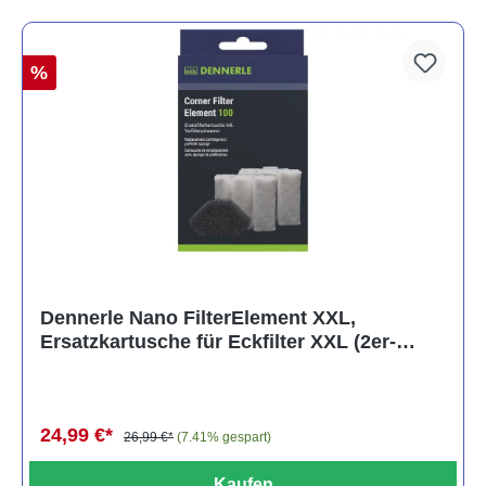
%
Dennerle Nano FilterElement XXL,
Ersatzkartusche für Eckfilter XXL (2er-
Pack)
24,99 €*
26,99 €*
(7.41% gespart)
Kaufen