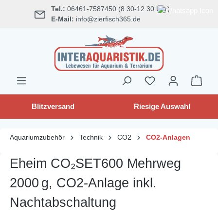
Tel.:
06461-7587450 (8:30-12:30 Uhr)
alt springen
E-Mail:
info@zierfisch365.de
Blitzversand
Riesige Auswahl
Aquariumzubehör
Technik
CO2
CO2-Anlagen
Eheim CO₂SET600 Mehrweg
2000 g, CO2-Anlage inkl.
Nachtabschaltung