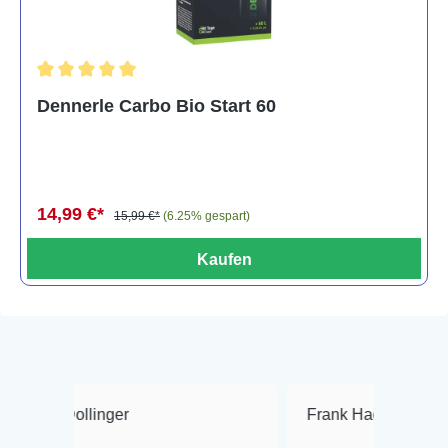
Durchschnittliche Bewertung von 5 von 5 Sternen
Dennerle Carbo Bio Start 60
14,99 €*
15,99 €*
(6.25% gespart)
Kaufen
inger
Frank Hackmayer
★★★