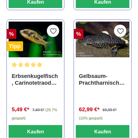
Kaufen
Kaufen
%
%
Tipp
Durchschnittliche Bewertung von 5 von 5 Sternen
Gelbsaum-
Erbsenkugelfisch
Prachtharnischw
, Carinotetraodon
els, L81,
travancoricus
Baryancistrus
(Minifisch)
spec., 6-8 cm
62,99 €*
5,49 €*
69,99 €*
7,49 €*
(26.7%
(10% gespart)
gespart)
Kaufen
Kaufen