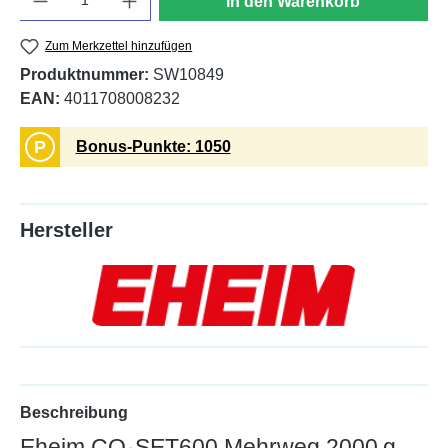
In den Warenkorb
Zum Merkzettel hinzufügen
Produktnummer:
SW10849
EAN:
4011708008232
P
Bonus-Punkte: 1050
Hersteller
Beschreibung
Eheim CO₂SET600 Mehrweg 2000 g,