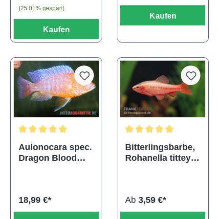
(25.01% gespart)
Kaufen
Kaufen
Durchschnittliche Bewertu
Durchschnittliche Bewertung von 5 von 5 Sternen
Bitterlingsbarbe,
Aulonocara spec.
Rohanella titteya,
Dragon Blood
ehem. Puntius
albino, DNZ
titteya
Ab
3,59 €*
18,99 €*