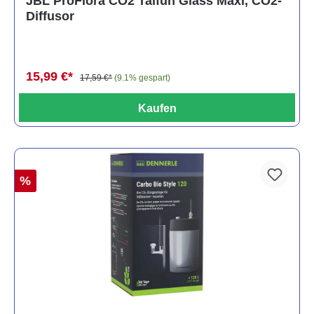
JBL ProFlora CO2 Taifun Glass Maxi, CO2-
Diffusor
15,99 €*
17,59 €*
(9.1% gespart)
Kaufen
%