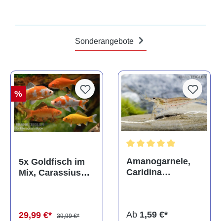
Sonderangebote
%
Durchschnittliche Bewertun
Amanogarnele,
5x Goldfisch im
Caridina
Mix, Carassius
multidentata
auratus
(Kaltwasser)
Ab
1,59 €*
29,99 €*
39,99 €*