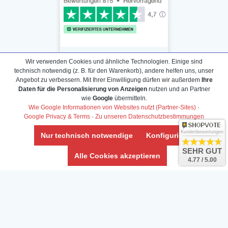
Wir verwenden Cookies und ähnliche Technologien. Einige sind
technisch notwendig (z. B. für den Warenkorb), andere helfen uns, unser
Angebot zu verbessern. Mit Ihrer Einwilligung dürfen wir außerdem
Ihre
Daten für die Personalisierung von Anzeigen
nutzen und an Partner
Daten­schutz­erklärung
wie
Google
übermitteln.
Widerrufs­recht /Widerrufs­formular
Wie Google Informationen von Websites nutzt (Partner-Sites)
·
Google Privacy & Terms
·
Zu unseren Datenschutzbestimmungen
AGB & Info
Impressum
Kundenbewertungen
Nur technisch notwendige
Konfigurieren
Umwelt und Entsorgung
SEHR GUT
Alle Cookies akzeptieren
4.77 / 5.00
Vertrag widerrufen
* Alle Preise inkl. ges. MwSt. zzgl.
Versandkosten
Zierfische, Garnelen, Krebse, Wasserschnecken (Wirbellose),
Aquarienpflanzen & Aquarium-Zubehör preiswert online kaufen.