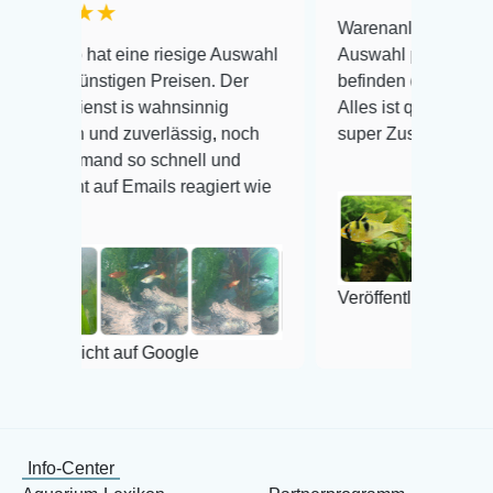
★
Warenanlieferung Top und die
t eine riesige Auswahl
Auswahl plus gesundheitliches
stigen Preisen. Der
befinden der Fische einwandfrei.
t is wahnsinnig
Alles ist quick lebendig und im
nd zuverlässig, noch
super Zustand. Gerne wieder 😃
and so schnell und
uf Emails reagiert wie
Veröffentlicht auf Google
ht auf Google
Info-Center