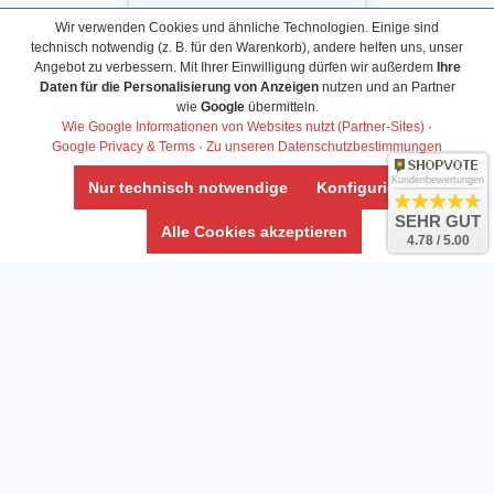
Wir verwenden Cookies und ähnliche Technologien. Einige sind
technisch notwendig (z. B. für den Warenkorb), andere helfen uns, unser
Angebot zu verbessern. Mit Ihrer Einwilligung dürfen wir außerdem
Ihre
Daten für die Personalisierung von Anzeigen
nutzen und an Partner
Daten­schutz­erklärung
wie
Google
übermitteln.
Widerrufs­recht /Widerrufs­formular
Wie Google Informationen von Websites nutzt (Partner-Sites)
·
Google Privacy & Terms
·
Zu unseren Datenschutzbestimmungen
AGB & Info
Impressum
Kundenbewertungen
Nur technisch notwendige
Konfigurieren
Umwelt und Entsorgung
SEHR GUT
Alle Cookies akzeptieren
4.78 / 5.00
Vertrag widerrufen
* Alle Preise inkl. ges. MwSt. zzgl.
Versandkosten
Zierfische, Garnelen, Krebse, Wasserschnecken (Wirbellose),
Aquarienpflanzen & Aquarium-Zubehör preiswert online kaufen.
© Copyright 2024 Interaquaristik.de Shop, Aquarium und
Gartenteich Shop. Alle Rechte vorbehalten.