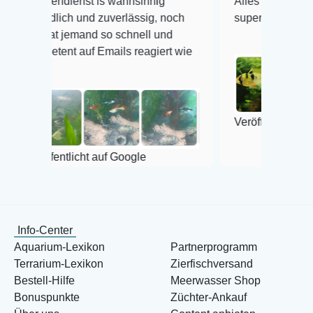
ienst is wahnsinnig
Alles ist quick lebendig und 
ich und zuverlässig, noch
super Zustand. Gerne wiede
 jemand so schnell und
nt auf Emails reagiert wie
Veröffentlicht auf Google
tlicht auf Google
Info-Center
Aquarium-Lexikon
Partnerprogramm
Terrarium-Lexikon
Zierfischversand
Bestell-Hilfe
Meerwasser Shop
Bonuspunkte
Züchter-Ankauf