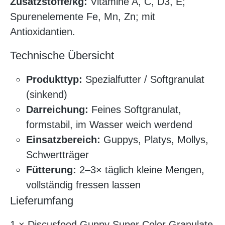
Zusatzstoffe/kg:
Vitamine A, C, D3, E;
Spurenelemente Fe, Mn, Zn; mit
Antioxidantien.
Technische Übersicht
Produkttyp:
Spezialfutter / Softgranulat
(sinkend)
Darreichung:
Feines Softgranulat,
formstabil, im Wasser weich werdend
Einsatzbereich:
Guppys, Platys, Mollys,
Schwertträger
Fütterung:
2–3× täglich kleine Mengen,
vollständig fressen lassen
Lieferumfang
1 × Discusfood Guppy Super Color Granulate