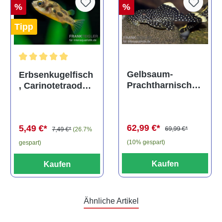
%
%
Tipp
Durchschnittliche Bewertung von 5 von 5 Sternen
Gelbsaum-
Erbsenkugelfisch
Prachtharnischw
, Carinotetraodon
els, L81,
travancoricus
Baryancistrus
(Minifisch)
spec., 6-8 cm
62,99 €*
5,49 €*
69,99 €*
7,49 €*
(26.7%
(10% gespart)
gespart)
Kaufen
Kaufen
Ähnliche Artikel