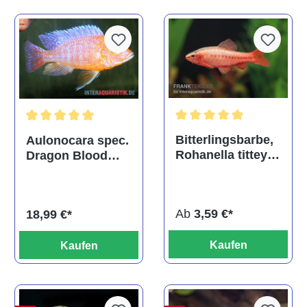
Durchschnittliche Bewertu
Durchschnittliche Bewertung von 5 von 5 Sternen
Bitterlingsbarbe,
Aulonocara spec.
Rohanella titteya,
Dragon Blood
ehem. Puntius
albino, DNZ
titteya
Ab
3,59 €*
18,99 €*
Kaufen
Kaufen