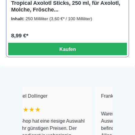
Tropical Axolotl Sticks, 250 ml, für Axolotl,
Molche, Frösche...
Inhalt:
250 Milliliter
(3,60 €* / 100 Milliliter)
8,99 €*
Kaufen
Dollinger
Frank Hackmayer
★
★★★
Warenanlieferung Top und d
p hat eine riesige Auswahl
Auswahl plus gesundheitlic
 günstigen Preisen. Der
befinden der Fische einwandf