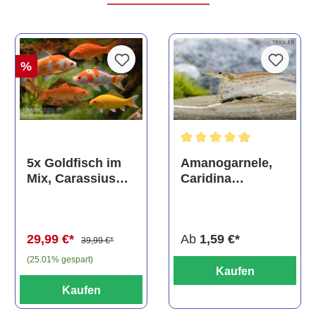
%
Durchschnittliche Bewertun
Amanogarnele,
5x Goldfisch im
Caridina
Mix, Carassius
multidentata
auratus
(Kaltwasser)
Ab
1,59 €*
29,99 €*
39,99 €*
(25.01% gespart)
Kaufen
Kaufen