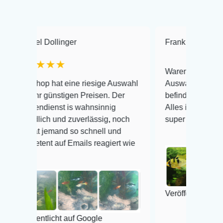
Dollinger
Frank Hackmayer
★
★★
Warenanlieferung Top und di
 hat eine riesige Auswahl
Auswahl plus gesundheitlich
günstigen Preisen. Der
befinden der Fische einwandf
ienst is wahnsinnig
Alles ist quick lebendig und 
ch und zuverlässig, noch
super Zustand. Gerne wieder
jemand so schnell und
t auf Emails reagiert wie
Veröffentlicht auf Google
tlicht auf Google