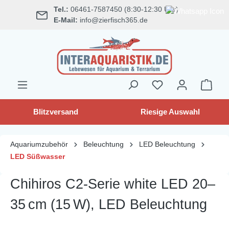
Tel.:
06461-7587450 (8:30-12:30 Uhr)
alt springen
E-Mail:
info@zierfisch365.de
Blitzversand
Riesige Auswahl
Aquariumzubehör
Beleuchtung
LED Beleuchtung
LED Süßwasser
Chihiros C2-Serie white LED 20–
35 cm (15 W), LED Beleuchtung