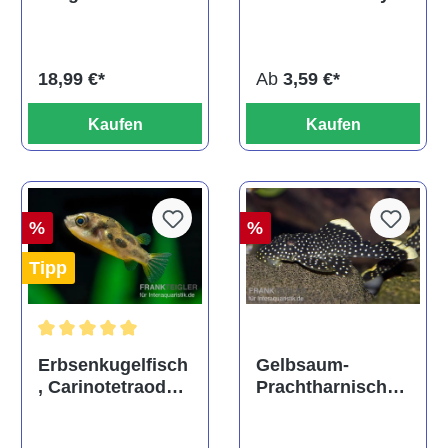
ehem. Puntius
albino, DNZ
titteya
Ab
3,59 €*
18,99 €*
Kaufen
Kaufen
%
%
Tipp
Durchschnittliche Bewertung von 5 von 5 Sternen
Gelbsaum-
Erbsenkugelfisch
Prachtharnischw
, Carinotetraodon
els, L81,
travancoricus
Baryancistrus
(Minifisch)