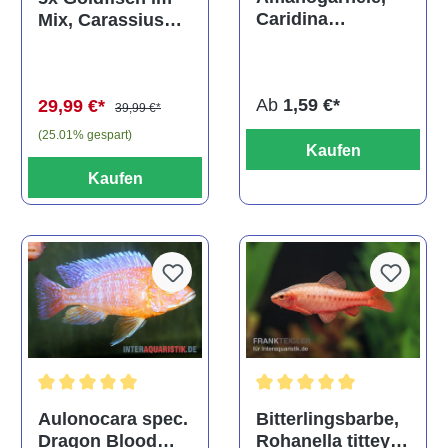
Caridina
Mix, Carassius
multidentata
auratus
(Kaltwasser)
Ab
1,59 €*
29,99 €*
39,99 €*
(25.01% gespart)
Kaufen
Kaufen
Durchschnittliche Bewertu
Durchschnittliche Bewertung von 5 von 5 Sternen
Bitterlingsbarbe,
Aulonocara spec.
Rohanella titteya,
Dragon Blood