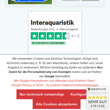
Wir verwenden Cookies und ähnliche Technologien. Einige sind
technisch notwendig (z. B. für den Warenkorb), andere helfen uns, unser
Angebot zu verbessern. Mit Ihrer Einwilligung dürfen wir außerdem
Ihre
Daten für die Personalisierung von Anzeigen
nutzen und an Partner
Daten­schutz­erklärung
wie
Google
übermitteln.
Widerrufs­recht /Widerrufs­formular
Wie Google Informationen von Websites nutzt (Partner-Sites)
·
Google Privacy & Terms
·
Zu unseren Datenschutzbestimmungen
AGB & Info
Impressum
Kundenbewertungen
Nur technisch notwendige
Konfigurieren
Umwelt und Entsorgung
SEHR GUT
Alle Cookies akzeptieren
4.78 / 5.00
Vertrag widerrufen