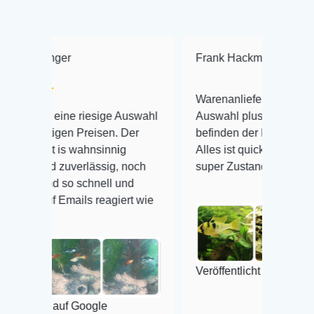
ger
Frank Hackmayer
★★★★
Warenanlieferung Top und die
ine riesige Auswahl
Auswahl plus gesundheitliches
gen Preisen. Der
befinden der Fische einwandfrei.
is wahnsinnig
Alles ist quick lebendig und im
 zuverlässig, noch
super Zustand. Gerne wieder 😃
 so schnell und
Emails reagiert wie
Veröffentlicht auf Google
auf Google