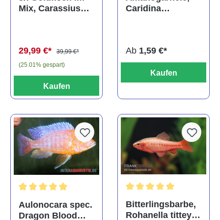
Caridina
Mix, Carassius
multidentata
auratus
(Kaltwasser)
Ab
1,59 €*
29,99 €*
39,99 €*
(25.01% gespart)
Kaufen
Kaufen
Durchschnittliche Bewertu
Durchschnittliche Bewertung von 5 von 5 Sternen
Bitterlingsbarbe,
Aulonocara spec.
Rohanella titteya,
Dragon Blood