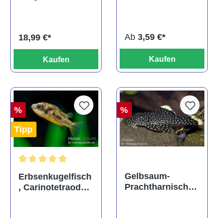
ehem. Puntius
albino, DNZ
titteya
Ab
3,59 €*
18,99 €*
Kaufen
Kaufen
%
%
Tipp
Durchschnittliche Bewertung von 5 von 5 Sternen
Gelbsaum-
Erbsenkugelfisch
Prachtharnischw
, Carinotetraodon
els, L81,
travancoricus
Baryancistrus
(Minifisch)