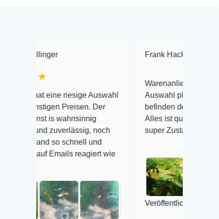
nger
Frank Hackmayer
★★★
★
Warenanlieferung Top und die
eine riesige Auswahl
Auswahl plus gesundheitliches
igen Preisen. Der
befinden der Fische einwandfrei.
 is wahnsinnig
Alles ist quick lebendig und im
d zuverlässig, noch
super Zustand. Gerne wieder 😃
d so schnell und
 Emails reagiert wie
Veröffentlicht auf Google