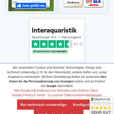
Wir verwenden Cookies und ähnliche Technologien. Einige sind
technisch notwendig (z. B. für den Warenkorb), andere helfen uns, unser
Angebot zu verbessern. Mit Ihrer Einwilligung dürfen wir außerdem
Ihre
Daten für die Personalisierung von Anzeigen
nutzen und an Partner
Daten­schutz­erklärung
wie
Google
übermitteln.
Widerrufs­recht /Widerrufs­formular
Wie Google Informationen von Websites nutzt (Partner-Sites)
·
Google Privacy & Terms
·
Zu unseren Datenschutzbestimmungen
AGB & Info
Impressum
Kundenbewertungen
Nur technisch notwendige
Konfigurieren
Umwelt und Entsorgung
SEHR GUT