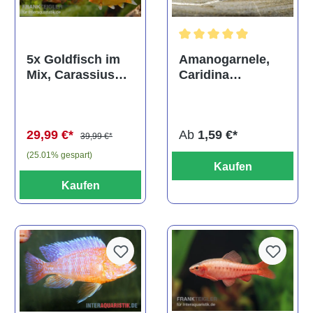
Durchschnittliche Bewertun
Amanogarnele,
5x Goldfisch im
Caridina
Mix, Carassius
multidentata
auratus
(Kaltwasser)
Ab
1,59 €*
29,99 €*
39,99 €*
(25.01% gespart)
Kaufen
Kaufen