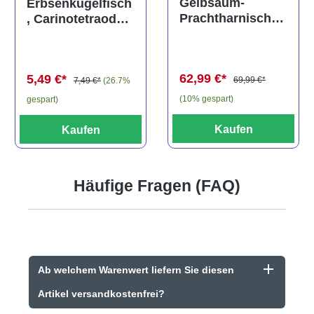
Gelbsaum-
Erbsenkugelfisch
Prachtharnischw
, Carinotetraodon
els, L81,
travancoricus
Baryancistrus
(Minifisch)
spec., 6-8 cm
62,99 €*
5,49 €*
69,99 €*
7,49 €*
(26.7%
(10% gespart)
gespart)
Kaufen
Kaufen
Häufige Fragen (FAQ)
Ab welchem Warenwert liefern Sie diesen
Artikel versandkostenfrei?