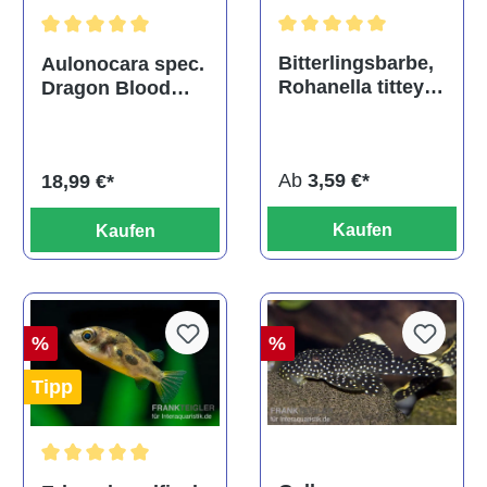
Durchschnittliche Bewertu
Durchschnittliche Bewertung von 5 von 5 Sternen
Bitterlingsbarbe,
Aulonocara spec.
Rohanella titteya,
Dragon Blood
ehem. Puntius
albino, DNZ
titteya
Ab
3,59 €*
18,99 €*
Kaufen
Kaufen
%
%
Tipp
Durchschnittliche Bewertung von 5 von 5 Sternen