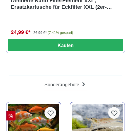
Dennerle Nano FilterElement XXL,
Ersatzkartusche für Eckfilter XXL (2er-
Pack)
24,99 €*
26,99 €*
(7.41% gespart)
Kaufen
Sonderangebote
%