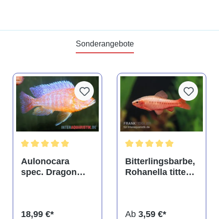
Sonderangebote
tung von 4.9 von 5 Sternen
Durchschnittliche Bewertung von 5 von 5 Sternen
Durchschnittliche Bewertu
Aulonocara
Bitterlingsbarbe,
spec. Dragon
Rohanella titteya,
Blood albino,
ehem. Puntius
DNZ
titteya
18,99 €*
Ab
3,59 €*