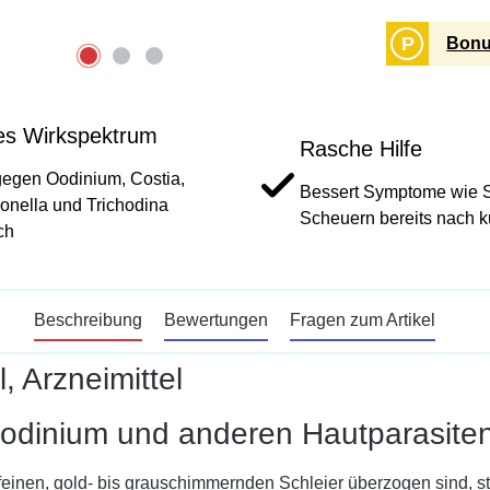
P
Bonu
tes Wirkspektrum
Rasche Hilfe
gegen Oodinium, Costia,
Bessert Symptome wie S
onella und Trichodina
Scheuern bereits nach ku
ch
Beschreibung
Bewertungen
Fragen zum Artikel
 Arzneimittel
Oodinium und anderen Hautparasite
einen, gold- bis grauschimmernden Schleier überzogen sind, ste