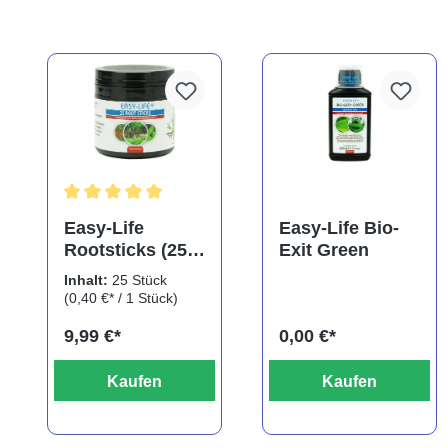
Durchschnittliche Bewertung von 5 von 5 Sternen
Easy-Life
Easy-Life Bio-
Rootsticks (25
Exit Green
Sticks)
Inhalt:
25 Stück
(0,40 €* / 1 Stück)
9,99 €*
0,00 €*
Kaufen
Kaufen