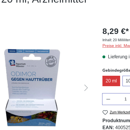
8,29 €*
Inhalt:
20 Millilite
Preise inkl. M
Lieferung 
Gebindegröß
20 ml
1
Anzahl
Zum Merkzet
Produktnum
EAN:
40052