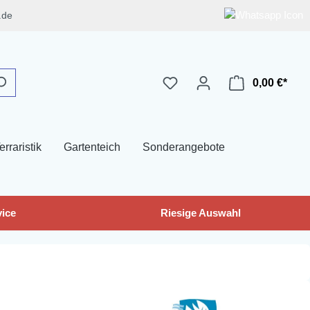
.de
0,00 €*
erraristik
Gartenteich
Sonderangebote
ice
Riesige Auswahl