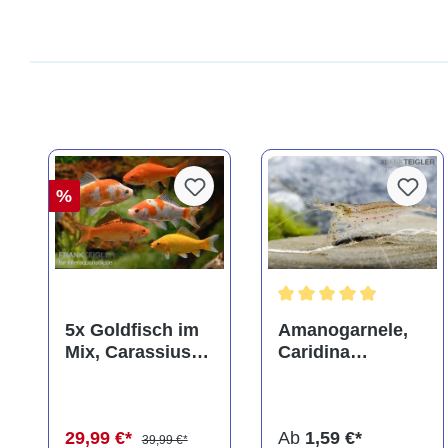
%
Durchschnittliche Bewer
5x Goldfisch im
Amanogarnele,
Mix, Carassius
Caridina
auratus
multidentata
(Kaltwasser)
29,99 €*
Ab
1,59 €*
39,99 €*