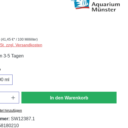
r
(41,45 €* / 100 Milliliter)
wSt. zzgl. Versandkosten
in 3-5 Tagen
auswählen
e
00 ml
In den Warenkorb
tel hinzufügen
mer:
SW12387.1
58180210