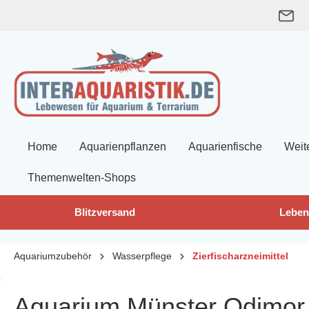
springen
Zur Hauptnavigation springen
Home
Aquarienpflanzen
Aquarienfische
Weit
Themenwelten-Shops
Blitzversand
Leben
Aquariumzubehör
Wasserpflege
Zierfischarzneimittel
Aquarium Münster Odimor 2