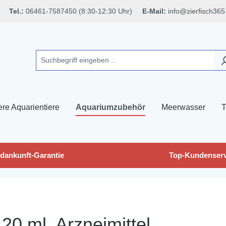
Tel.:
06461-7587450 (8:30-12:30 Uhr)
E-Mail:
info@zierfisch365
ere Aquarientiere
Aquariumzubehör
Meerwasser
T
dankunft-Garantie
Top-Kundenserv
0 ml, Arzneimittel