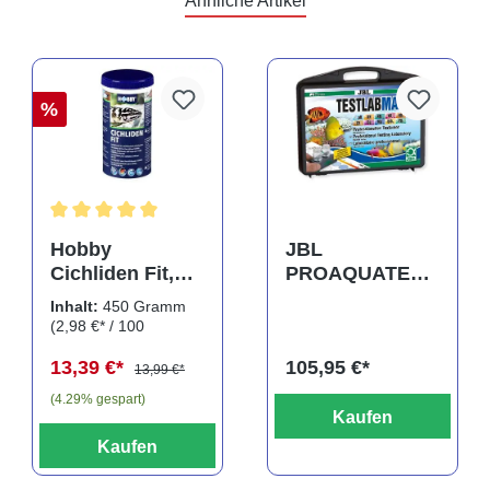
Ähnliche Artikel
%
Durchschnittliche Bewertung von 5 von 5 Sternen
Hobby
JBL
Cichliden Fit,
PROAQUATEST
450 g
LAB Marin,
Inhalt:
450 Gramm
Testkoffer,
(2,98 €* / 100
Wassertests für
Gramm)
13,39 €*
105,95 €*
Meerwasser
13,99 €*
(4.29% gespart)
Kaufen
Kaufen