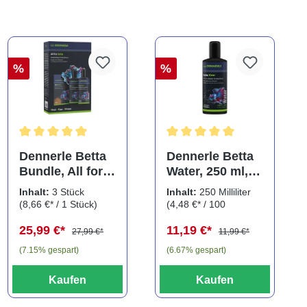
%
%
Durchschnittliche Bewertung von 5 von 5 Sternen
Durchschnittliche Bewertung
Dennerle Betta
Dennerle Betta
Bundle, All for
Water, 250 ml,
Betta, Pflegeset
Wasseraufbereit
Inhalt:
3 Stück
Inhalt:
250 Milliliter
für
er für
(8,66 €* / 1 Stück)
(4,48 €* / 100
Kampffische, 3
Kampffische
Milliliter)
25,99 €*
11,19 €*
teilig
27,99 €*
11,99 €*
(7.15% gespart)
(6.67% gespart)
Kaufen
Kaufen