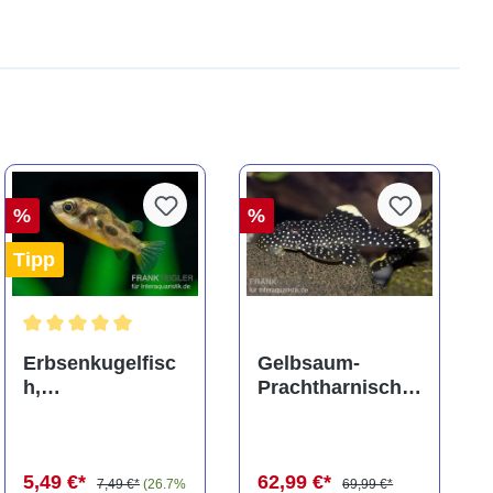
%
%
Tipp
ng von 5 von 5 Sternen
Durchschnittliche Bewertung von 5 von 5 Sternen
Erbsenkugelfisc
Gelbsaum-
h,
Prachtharnischw
Carinotetraodon
els, L81,
travancoricus
Baryancistrus
(Minifisch)
spec., 6-8 cm
5,49 €*
62,99 €*
7,49 €*
(26.7%
69,99 €*