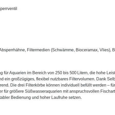
errventil
et, Absperrhähne, Filtermedien (Schwämme, Bioceramax, Vlies),
ung für Aquarien im Bereich von 250 bis 500 Litern, die hohe Lei
nd ein großzügiges, flexibel nutzbares Filtervolumen. Dank Se
end. Die drei Filterkörbe können individuell befüllt werden – f
er für größere Süßwasseraquarien mit anspruchsvollen Fischarte
ortabler Bedienung und hoher Laufruhe setzen.