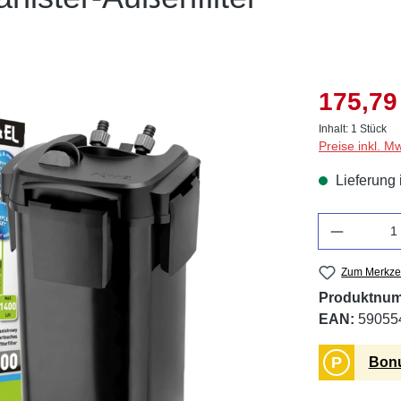
175,79
Inhalt:
1 Stück
Preise inkl. M
Lieferung 
Anzahl
Zum Merkzet
Produktnu
EAN:
59055
P
Bonu