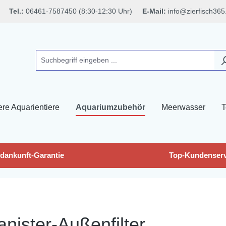
Tel.:
06461-7587450 (8:30-12:30 Uhr)
E-Mail:
info@zierfisch365
ere Aquarientiere
Aquariumzubehör
Meerwasser
T
dankunft-Garantie
Top-Kundenserv
anister-Außenfilter