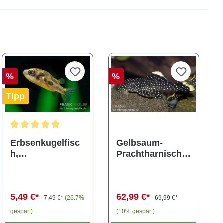
%
%
Tipp
ng von 5 von 5 Sternen
Durchschnittliche Bewertung von 5 von 5 Sternen
Erbsenkugelfisc
Gelbsaum-
h,
Prachtharnischw
Carinotetraodon
els, L81,
travancoricus
Baryancistrus
(Minifisch)
spec., 6-8 cm
5,49 €*
62,99 €*
7,49 €*
(26.7%
69,99 €*
gespart)
(10% gespart)