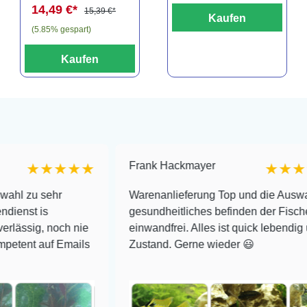
14,49 €*
15,39 €*
Kaufen
(5.85% gespart)
Kaufen
Frank Hackmayer
★★★
★★★★
r
Warenanlieferung Top und die Auswahl plus
gesundheitliches befinden der Fische
och nie
einwandfrei. Alles ist quick lebendig und im supe
 Emails
Zustand. Gerne wieder 😃