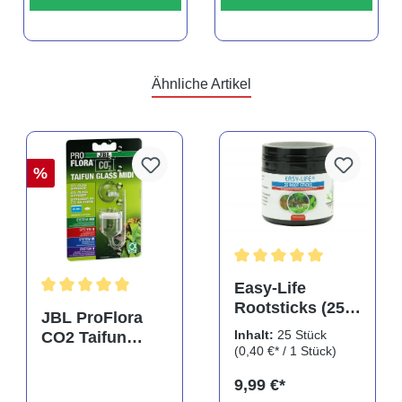
Ähnliche Artikel
%
rtung von 5 von 5 Sternen
Durchschnittliche Bewertu
Easy-Life
Rootsticks (25
Durchschnittliche Bewertung von 5 von 5 Sternen
JBL ProFlora
Sticks)
Inhalt:
25 Stück
CO2 Taifun
(0,40 €* / 1 Stück)
Glass Midi,
CO2-Diffusor
9,99 €*