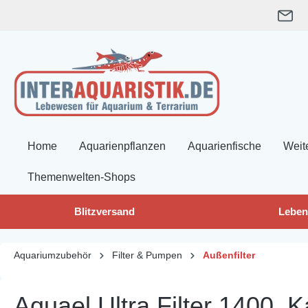
springen
Zur Hauptnavigation springen
Home
Aquarienpflanzen
Aquarienfische
Weit
Themenwelten-Shops
Blitzversand
Leben
Aquariumzubehör
Filter & Pumpen
Außenfilter
Aquael Ultra Filter 1400, K