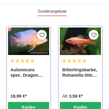
Sonderangebote
tung von 4.9 von 5 Sternen
Durchschnittliche Bewertung von 5 von 5 Sternen
Durchschnittliche Bewertu
Aulonocara
Bitterlingsbarbe,
spec. Dragon
Rohanella titteya,
Blood albino,
ehem. Puntius
DNZ
titteya
18,99 €*
Ab
3,59 €*
Kaufen
Kaufen