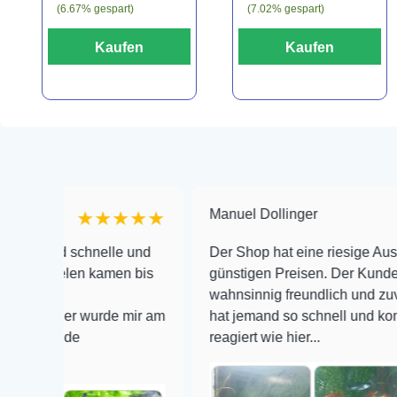
(6.67% gespart)
(7.02% gespart)
Kaufen
Kaufen
Manuel Dollinger
★★★★★
★★
schnelle und
Der Shop hat eine riesige Auswahl zu seh
en kamen bis
günstigen Preisen. Der Kundendienst is
wahnsinnig freundlich und zuverlässig, n
r wurde mir am
hat jemand so schnell und kompetent auf
e
reagiert wie hier...