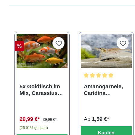
%
Durchschnittliche Bewer
5x Goldfisch im
Amanogarnele,
Mix, Carassius
Caridina
auratus
multidentata
(Kaltwasser)
29,99 €*
Ab
1,59 €*
39,99 €*
(25.01% gespart)
Kaufen