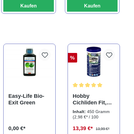
Kaufen
Kaufen
%
ng von 5 von 5 Sternen
Durchschnittliche Bewertung
Easy-Life Bio-
Hobby
Exit Green
Cichliden Fit,
450 g
Inhalt:
450 Gramm
(2,98 €* / 100
Gramm)
0,00 €*
13,39 €*
13,99 €*