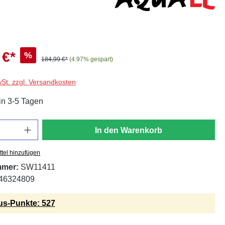
 €*
%
184,99 €*
(4.97% gespart)
wSt. zzgl. Versandkosten
in 3-5 Tagen
In den Warenkorb
tel hinzufügen
mmer:
SW11411
46324809
s-Punkte: 527