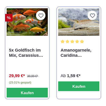
%
Durchschnittliche Bewertun
Amanogarnele,
5x Goldfisch im
Caridina
Mix, Carassius
multidentata
auratus
(Kaltwasser)
Ab
1,59 €*
29,99 €*
39,99 €*
(25.01% gespart)
Kaufen
Kaufen