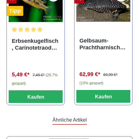
Tipp
Durchschnittliche Bewertung von 5 von 5 Sternen
Gelbsaum-
Erbsenkugelfisch
Prachtharnischw
, Carinotetraodon
els, L81,
travancoricus
Baryancistrus
(Minifisch)
spec., 6-8 cm
62,99 €*
5,49 €*
69,99 €*
7,49 €*
(26.7%
(10% gespart)
gespart)
Kaufen
Kaufen
Ähnliche Artikel