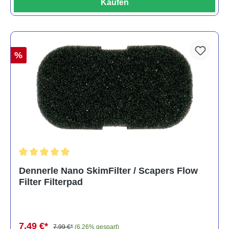
Kaufen
%
Durchschnittliche Bewertung von 5 von 5 Sternen
Dennerle Nano SkimFilter / Scapers Flow
Filter Filterpad
7,49 €*
7,99 €*
(6.26% gespart)