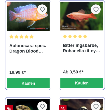
Durchschnittliche Bewertu
Durchschnittliche Bewertung von 5 von 5 Sternen
Bitterlingsbarbe,
Aulonocara spec.
Rohanella titteya,
Dragon Blood
ehem. Puntius
albino, DNZ
titteya
Ab
3,59 €*
18,99 €*
Kaufen
Kaufen
%
%