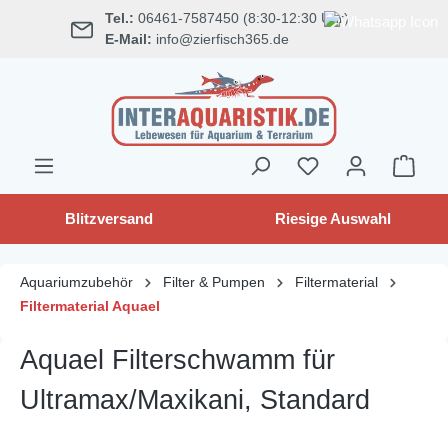
Tel.:
06461-7587450 (8:30-12:30 Uhr)
alt springen
E-Mail:
info@zierfisch365.de
Blitzversand
Riesige Auswahl
Aquariumzubehör
Filter & Pumpen
Filtermaterial
Filtermaterial Aquael
Aquael Filterschwamm für
Ultramax/Maxikani, Standard