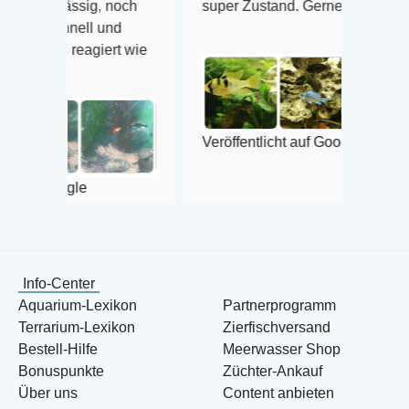
lässig, noch
super Zustand. Gerne wieder 😃
chnell und
 reagiert wie
Veröffentlicht auf Google
oogle
Info-Center
Aquarium-Lexikon
Partnerprogramm
Terrarium-Lexikon
Zierfischversand
Bestell-Hilfe
Meerwasser Shop
Bonuspunkte
Züchter-Ankauf
Über uns
Content anbieten