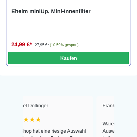
Eheim miniUp, Mini-Innenfilter
24,99 €*
27,95 €*
(10.59% gespart)
Kaufen
Dollinger
Frank Hackmayer
★
★★★
Warenanlieferung Top und di
p hat eine riesige Auswahl
Auswahl plus gesundheitlich