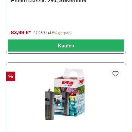
Eheim classic 250, Außenfilter
83,99 €*
87,95 €*
(4.5% gespart)
Kaufen
%