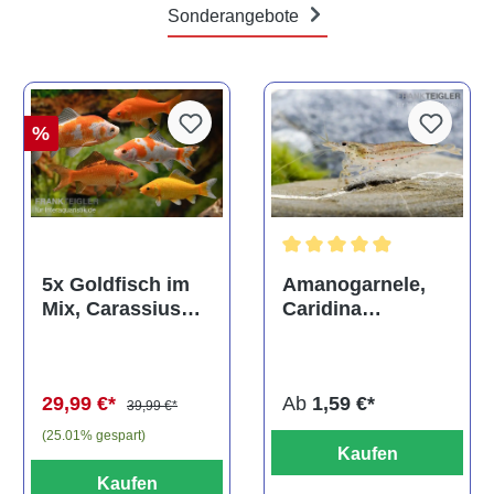
Sonderangebote
%
Durchschnittliche Bewertun
Amanogarnele,
5x Goldfisch im
Caridina
Mix, Carassius
multidentata
auratus
(Kaltwasser)
Ab
1,59 €*
29,99 €*
39,99 €*
(25.01% gespart)
Kaufen
Kaufen