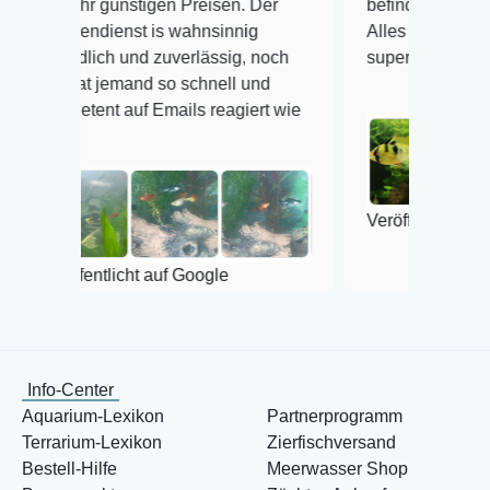
günstigen Preisen. Der
befinden der Fische einwandf
ienst is wahnsinnig
Alles ist quick lebendig und 
ch und zuverlässig, noch
super Zustand. Gerne wieder
jemand so schnell und
t auf Emails reagiert wie
Veröffentlicht auf Google
tlicht auf Google
Info-Center
Aquarium-Lexikon
Partnerprogramm
Terrarium-Lexikon
Zierfischversand
Bestell-Hilfe
Meerwasser Shop