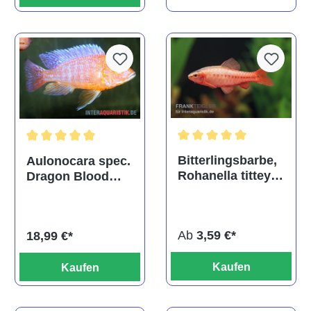
Durchschnittliche Bewertu
Durchschnittliche Bewertung von 5 von 5 Sternen
Bitterlingsbarbe,
Aulonocara spec.
Rohanella titteya,
Dragon Blood
ehem. Puntius
albino, DNZ
titteya
Ab
3,59 €*
18,99 €*
Kaufen
Kaufen