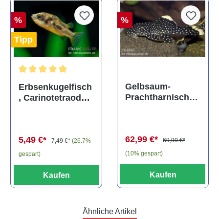
%
%
Tipp
Durchschnittliche Bewertung von 5 von 5 Sternen
Gelbsaum-
Erbsenkugelfisch
Prachtharnischw
, Carinotetraodon
els, L81,
travancoricus
Baryancistrus
(Minifisch)
spec., 6-8 cm
62,99 €*
5,49 €*
69,99 €*
7,49 €*
(26.7%
(10% gespart)
gespart)
Kaufen
Kaufen
Ähnliche Artikel