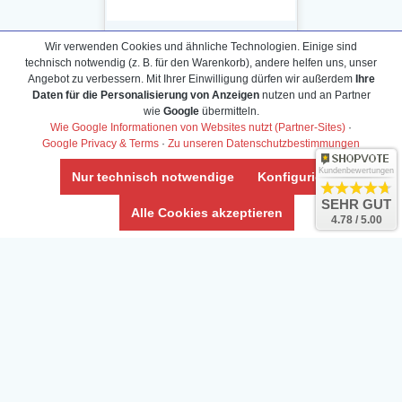
Wir verwenden Cookies und ähnliche Technologien. Einige sind
technisch notwendig (z. B. für den Warenkorb), andere helfen uns, unser
Angebot zu verbessern. Mit Ihrer Einwilligung dürfen wir außerdem
Ihre
Daten für die Personalisierung von Anzeigen
nutzen und an Partner
Daten­schutz­erklärung
wie
Google
übermitteln.
Widerrufs­recht /Widerrufs­formular
Wie Google Informationen von Websites nutzt (Partner-Sites)
·
Google Privacy & Terms
·
Zu unseren Datenschutzbestimmungen
AGB & Info
Impressum
Kundenbewertungen
Nur technisch notwendige
Konfigurieren
Umwelt und Entsorgung
SEHR GUT
Alle Cookies akzeptieren
4.78 / 5.00
Vertrag widerrufen
* Alle Preise inkl. ges. MwSt. zzgl.
Versandkosten
Zierfische, Garnelen, Krebse, Wasserschnecken (Wirbellose),
Aquarienpflanzen & Aquarium-Zubehör preiswert online kaufen.
© Copyright 2024 Interaquaristik.de Shop, Aquarium und
Gartenteich Shop. Alle Rechte vorbehalten.