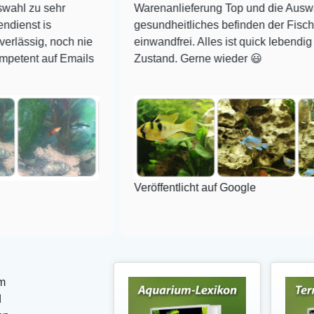
ehr
Warenanlieferung Top und die Auswahl plus
gesundheitliches befinden der Fische
noch nie
einwandfrei. Alles ist quick lebendig und im su
f Emails
Zustand. Gerne wieder 😃
Veröffentlicht auf Google
m
d