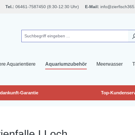
Tel.:
06461-7587450 (8:30-12:30 Uhr)
E-Mail:
info@zierfisch365
ere Aquarientiere
Aquariumzubehör
Meerwasser
T
dankunft-Garantie
Top-Kundenserv
enfalle I Loch