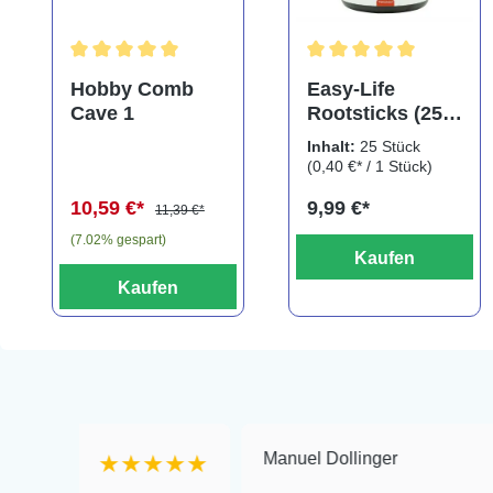
Durchschnittliche Bewertung von 5 von 5 Sternen
Durchschnittliche Bewe
Hobby Comb
Easy-Life
Cave 1
Rootsticks (25
Sticks)
Inhalt:
25 Stück
(0,40 €* / 1 Stück)
10,59 €*
9,99 €*
11,39 €*
(7.02% gespart)
Kaufen
Kaufen
Manuel Dollinger
★★★★★
★