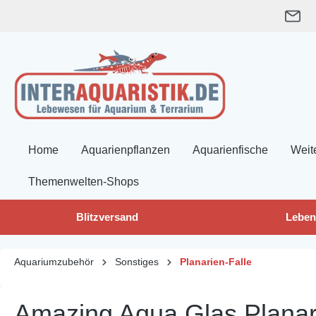
springen
Zur Hauptnavigation springen
Home
Aquarienpflanzen
Aquarienfische
Weit
Themenwelten-Shops
Blitzversand
Leben
Aquariumzubehör
Sonstiges
Planarien-Falle
Amazing Aqua Glas Planari