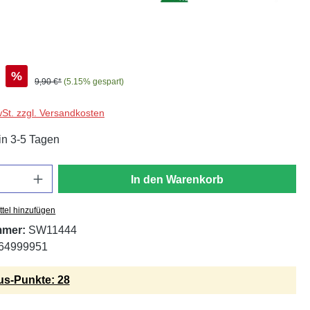
%
9,90 €*
(5.15% gespart)
wSt. zzgl. Versandkosten
in 3-5 Tagen
In den Warenkorb
tel hinzufügen
mmer:
SW11444
64999951
s-Punkte: 28