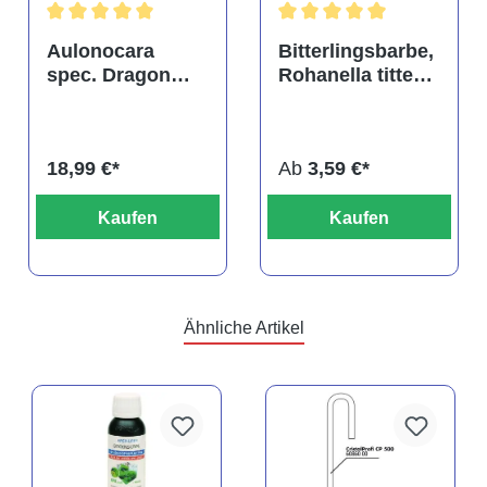
tung von 4.9 von 5 Sternen
Durchschnittliche Bewertung von 5 von 5 Sternen
Durchschnittliche Bewertu
Aulonocara
Bitterlingsbarbe,
spec. Dragon
Rohanella titteya,
Blood albino,
ehem. Puntius
DNZ
titteya
18,99 €*
Ab
3,59 €*
Kaufen
Kaufen
Ähnliche Artikel