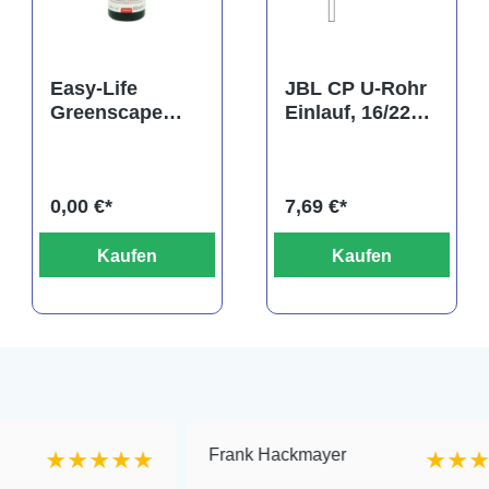
rtung von 5 von 5 Sternen
Easy-Life
JBL CP U-Rohr
Greenscape
Einlauf, 16/22
Pflanzendünger
mm
(Ansaugrohr)
0,00 €*
7,69 €*
Kaufen
Kaufen
Frank Hackmayer
★★★★
★★★★