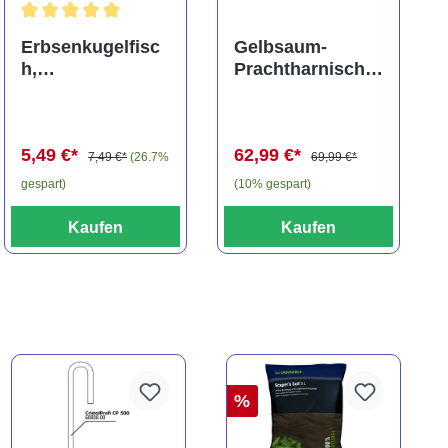
ng von 5 von 5 Sternen
Durchschnittliche Bewertung von 5 von 5 Sternen
Erbsenkugelfisc
Gelbsaum-
h,
Prachtharnischw
Carinotetraodon
els, L81,
travancoricus
Baryancistrus
(Minifisch)
spec., 6-8 cm
5,49 €*
62,99 €*
7,49 €*
(26.7%
69,99 €*
gespart)
(10% gespart)
Kaufen
Kaufen
%