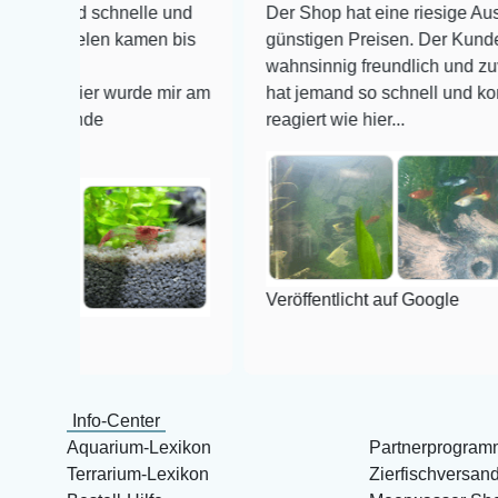
 schnelle und
Der Shop hat eine riesige Auswahl zu s
elen kamen bis
günstigen Preisen. Der Kundendienst is
wahnsinnig freundlich und zuverlässig, 
ier wurde mir am
hat jemand so schnell und kompetent au
nde
reagiert wie hier...
Veröffentlicht auf Google
Info-Center
Aquarium-Lexikon
Partnerprogram
Terrarium-Lexikon
Zierfischversan