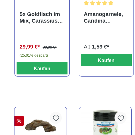
Durchschnittliche Bewer
5x Goldfisch im
Amanogarnele,
Mix, Carassius
Caridina
auratus
multidentata
(Kaltwasser)
29,99 €*
Ab
1,59 €*
39,99 €*
(25.01% gespart)
Kaufen
Kaufen
%