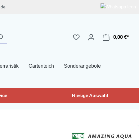
.de
0,00 €*
erraristik
Gartenteich
Sonderangebote
ice
Riesige Auswahl