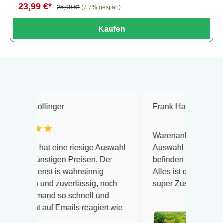
23,99 €*
25,99 €*
(7.7% gespart)
Kaufen
ollinger
Frank Hackmayer
★★
★★
Warenanlieferung Top und die
 hat eine riesige Auswahl
Auswahl plus gesundheitliche
günstigen Preisen. Der
befinden der Fische einwandfr
enst is wahnsinnig
Alles ist quick lebendig und i
h und zuverlässig, noch
super Zustand. Gerne wieder 
jemand so schnell und
t auf Emails reagiert wie