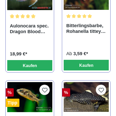
Durchschnittliche Bewertu
Durchschnittliche Bewertung von 5 von 5 Sternen
Bitterlingsbarbe,
Aulonocara spec.
Rohanella titteya,
Dragon Blood
ehem. Puntius
albino, DNZ
titteya
Ab
3,59 €*
18,99 €*
Kaufen
Kaufen
%
%
Tipp