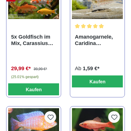
Durchschnittliche Bewertun
Amanogarnele,
5x Goldfisch im
Caridina
Mix, Carassius
multidentata
auratus
(Kaltwasser)
Ab
1,59 €*
29,99 €*
39,99 €*
(25.01% gespart)
Kaufen
Kaufen