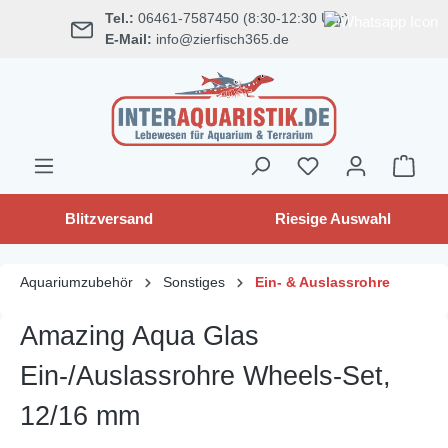
Tel.:
06461-7587450 (8:30-12:30 Uhr)
alt springen
E-Mail:
info@zierfisch365.de
Blitzversand
Riesige Auswahl
Aquariumzubehör
Sonstiges
Ein- & Auslassrohre
Amazing Aqua Glas
Ein-/Auslassrohre Wheels-Set,
12/16 mm