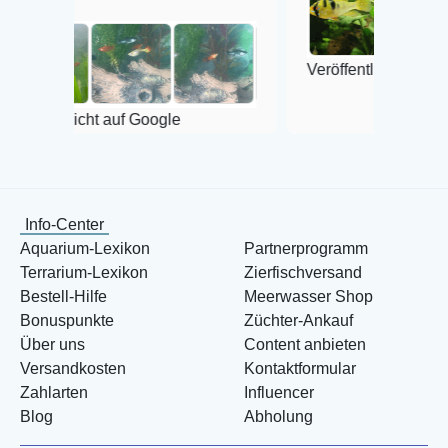
Veröffentlicht auf Google
licht auf Google
Info-Center
Aquarium-Lexikon
Partnerprogramm
Terrarium-Lexikon
Zierfischversand
Bestell-Hilfe
Meerwasser Shop
Bonuspunkte
Züchter-Ankauf
Über uns
Content anbieten
Versandkosten
Kontaktformular
Zahlarten
Influencer
Blog
Abholung