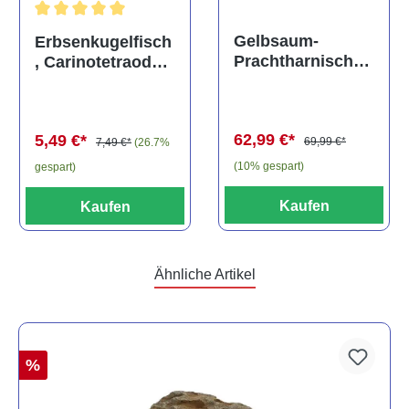
Durchschnittliche Bewertung von 5 von 5 Sternen
Gelbsaum-
Erbsenkugelfisch
Prachtharnischw
, Carinotetraodon
els, L81,
travancoricus
Baryancistrus
(Minifisch)
spec., 6-8 cm
62,99 €*
5,49 €*
69,99 €*
7,49 €*
(26.7%
(10% gespart)
gespart)
Kaufen
Kaufen
Ähnliche Artikel
%