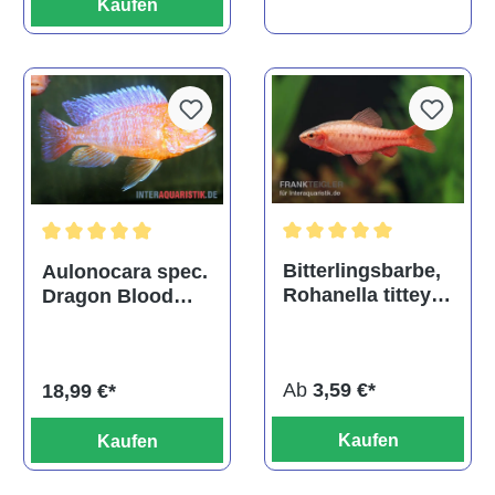
Kaufen
Durchschnittliche Bewertu
Durchschnittliche Bewertung von 5 von 5 Sternen
Bitterlingsbarbe,
Aulonocara spec.
Rohanella titteya,
Dragon Blood
ehem. Puntius
albino, DNZ
titteya
Ab
3,59 €*
18,99 €*
Kaufen
Kaufen