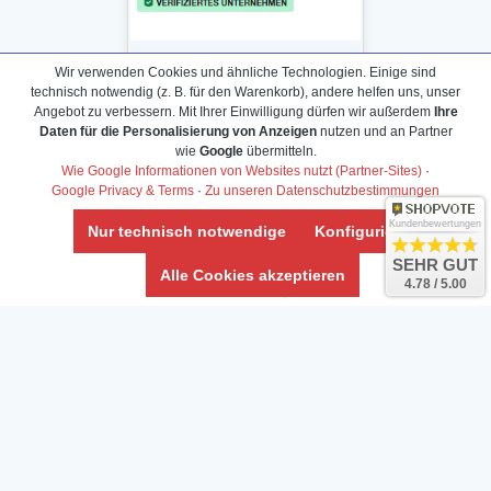
Wir verwenden Cookies und ähnliche Technologien. Einige sind
technisch notwendig (z. B. für den Warenkorb), andere helfen uns, unser
Angebot zu verbessern. Mit Ihrer Einwilligung dürfen wir außerdem
Ihre
Daten für die Personalisierung von Anzeigen
nutzen und an Partner
Daten­schutz­erklärung
wie
Google
übermitteln.
Widerrufs­recht /Widerrufs­formular
Wie Google Informationen von Websites nutzt (Partner-Sites)
·
Google Privacy & Terms
·
Zu unseren Datenschutzbestimmungen
AGB & Info
Impressum
Kundenbewertungen
Nur technisch notwendige
Konfigurieren
Umwelt und Entsorgung
SEHR GUT
Alle Cookies akzeptieren
4.78 / 5.00
Vertrag widerrufen
* Alle Preise inkl. ges. MwSt. zzgl.
Versandkosten
Zierfische, Garnelen, Krebse, Wasserschnecken (Wirbellose),
Aquarienpflanzen & Aquarium-Zubehör preiswert online kaufen.
© Copyright 2024 Interaquaristik.de Shop, Aquarium und
Gartenteich Shop. Alle Rechte vorbehalten.