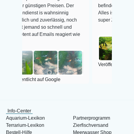
r günstigen Preisen. Der
befinden der Fische einwan
dienst is wahnsinnig
Alles ist quick lebendig un
lich und zuverlässig, noch
super Zustand. Gerne wied
t jemand so schnell und
ent auf Emails reagiert wie
Veröffentlicht auf Google
entlicht auf Google
Info-Center
Aquarium-Lexikon
Partnerprogramm
Terrarium-Lexikon
Zierfischversand
Bestell-Hilfe
Meerwasser Shop