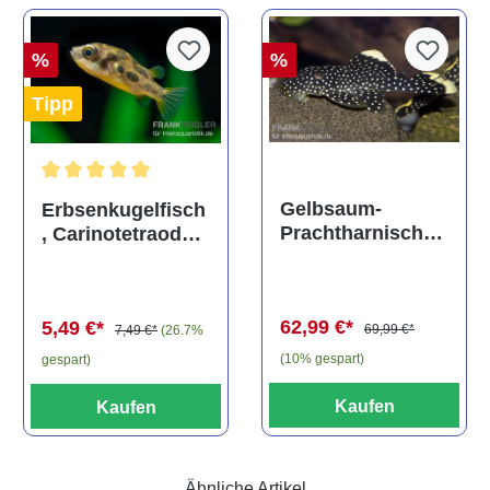
%
%
Tipp
Durchschnittliche Bewertung von 5 von 5 Sternen
Gelbsaum-
Erbsenkugelfisch
Prachtharnischw
, Carinotetraodon
els, L81,
travancoricus
Baryancistrus
(Minifisch)
spec., 6-8 cm
62,99 €*
5,49 €*
69,99 €*
7,49 €*
(26.7%
(10% gespart)
gespart)
Kaufen
Kaufen
Ähnliche Artikel