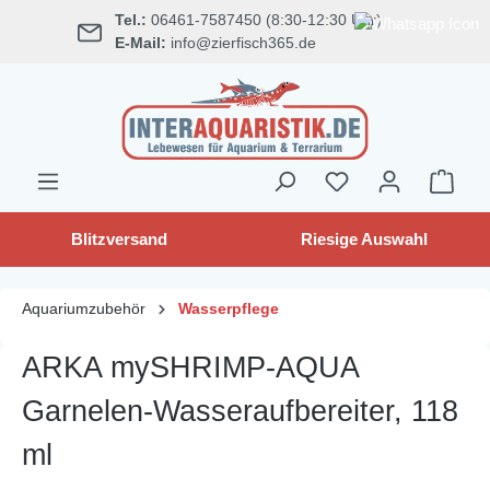
Tel.:
06461-7587450 (8:30-12:30 Uhr)
alt springen
E-Mail:
info@zierfisch365.de
Blitzversand
Riesige Auswahl
Aquariumzubehör
Wasserpflege
ARKA mySHRIMP‑AQUA
Garnelen-Wasseraufbereiter, 118
ml