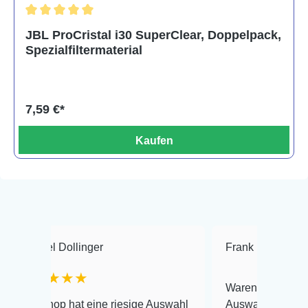
Durchschnittliche Bewertung von 5 von 5 Sternen
JBL ProCristal i30 SuperClear, Doppelpack,
Spezialfiltermaterial
7,59 €*
Kaufen
 Dollinger
Frank Hackmayer
★
★★★
Warenanlieferung Top und 
op hat eine riesige Auswahl
Auswahl plus gesundheitli