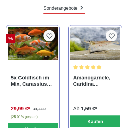
Sonderangebote
%
Durchschnittliche Bewertun
Amanogarnele,
5x Goldfisch im
Caridina
Mix, Carassius
multidentata
auratus
(Kaltwasser)
Ab
1,59 €*
29,99 €*
39,99 €*
(25.01% gespart)
Kaufen