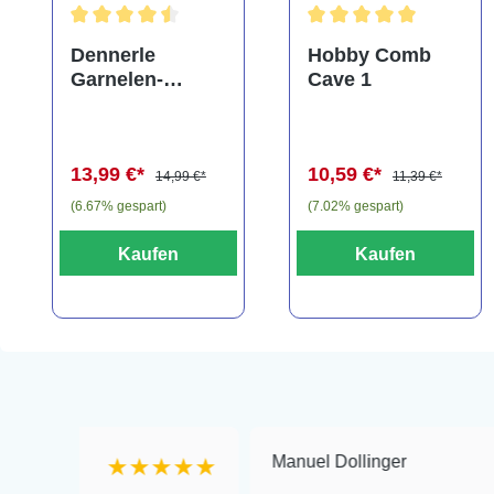
Durchschnittliche Bewertung von 4.5 von 5 Sternen
Durchschnittliche Bewe
Dennerle
Hobby Comb
Garnelen-
Cave 1
Amphore,
Anubias nana
"Bonsai" auf
13,99 €*
10,59 €*
3er Tonamphore
14,99 €*
11,39 €*
(6.67% gespart)
(7.02% gespart)
Kaufen
Kaufen
Manuel Dollinger
★★★★★
★