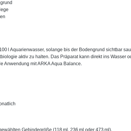
ngrund
flege
gen
00 l Aquarienwasser, solange bis der Bodengrund sichtbar saub
iologie aktiv zu halten. Das Präparat kann direkt ins Wasser od
llele Anwendung mit ARKA Aqua Balance.
onatlich
 gewählten Gebindegröße (118 ml, 236 ml oder 473 ml).