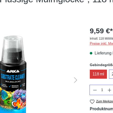
9,59 €*
Inhalt:
118 Millili
Preise inkl. M
Lieferung 
Gebindegröß
118 ml
Anzahl
Zum Merkzet
Produktnu