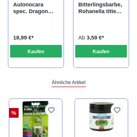
tung von 4.9 von 5 Sternen
Durchschnittliche Bewertung von 5 von 5 Sternen
Durchschnittliche Bewertu
Aulonocara
Bitterlingsbarbe,
spec. Dragon
Rohanella titteya,
Blood albino,
ehem. Puntius
DNZ
titteya
18,99 €*
Ab
3,59 €*
Kaufen
Kaufen
Ähnliche Artikel
%