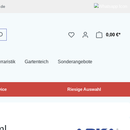
.de
0,00 €*
rraristik
Gartenteich
Sonderangebote
ice
Riesige Auswahl
ml