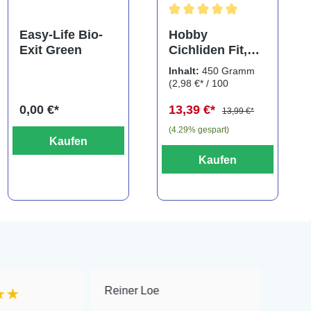
ng von 5 von 5 Sternen
Durchschnittliche Bewertung
Easy-Life Bio-
Hobby
Exit Green
Cichliden Fit,
450 g
Inhalt:
450 Gramm
(2,98 €* / 100
Gramm)
0,00 €*
13,39 €*
13,99 €*
(4.29% gespart)
Kaufen
Kaufen
Reiner Loe
★★★★★