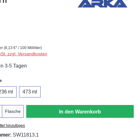
ter
(8,13 €* / 100 Milliliter)
wSt. zzgl. Versandkosten
in 3-5 Tagen
auswählen
e
236 ml
473 ml
Flasche
In den Warenkorb
tel hinzufügen
mmer:
SW11813.1