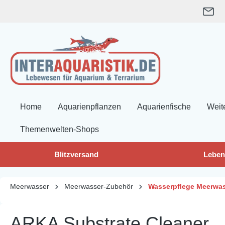
springen
Zur Hauptnavigation springen
Home
Aquarienpflanzen
Aquarienfische
Weit
Themenwelten-Shops
Blitzversand
Leben
Meerwasser
Meerwasser-Zubehör
Wasserpflege Meerwa
ARKA Substrate Cleaner, „