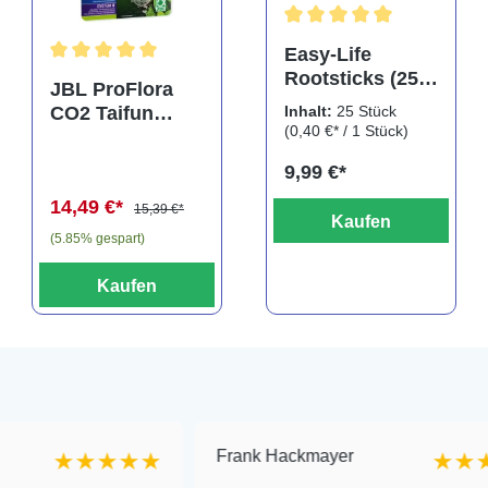
rtung von 5 von 5 Sternen
Durchschnittliche Bewertu
Easy-Life
Rootsticks (25
Durchschnittliche Bewertung von 5 von 5 Sternen
JBL ProFlora
Sticks)
Inhalt:
25 Stück
CO2 Taifun
(0,40 €* / 1 Stück)
Glass Midi,
CO2-Diffusor
9,99 €*
14,49 €*
15,39 €*
Kaufen
(5.85% gespart)
Kaufen
Frank Hackmayer
★★★★
★★★★