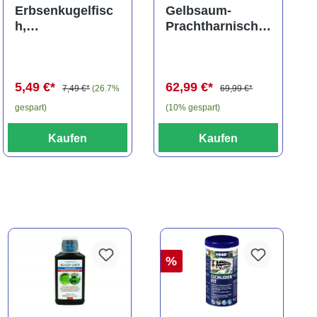
ng von 5 von 5 Sternen
Durchschnittliche Bewertung von 5 von 5 Sternen
Erbsenkugelfisc
Gelbsaum-
h,
Prachtharnischw
Carinotetraodon
els, L81,
travancoricus
Baryancistrus
(Minifisch)
spec., 6-8 cm
5,49 €*
62,99 €*
7,49 €*
(26.7%
69,99 €*
gespart)
(10% gespart)
Kaufen
Kaufen
%