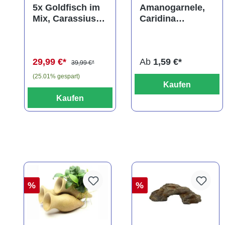
Durchschnittliche Bewer
5x Goldfisch im
Amanogarnele,
Mix, Carassius
Caridina
auratus
multidentata
(Kaltwasser)
29,99 €*
Ab
1,59 €*
39,99 €*
(25.01% gespart)
Kaufen
Kaufen
%
%