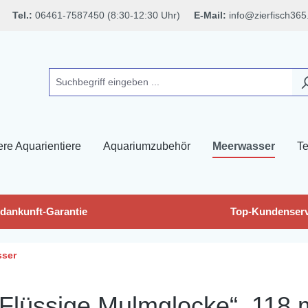
Tel.:
06461-7587450 (8:30-12:30 Uhr)
E-Mail:
info@zierfisch365
ere Aquarientiere
Aquariumzubehör
Meerwasser
Te
dankunft-Garantie
Top-Kundenserv
sser
Flüssige Mulmglocke“, 118 