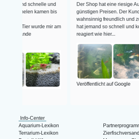
d schnelle und
Der Shop hat eine riesige Auswahl zu s
elen kamen bis
günstigen Preisen. Der Kundendienst i
wahnsinnig freundlich und zuverlässig,
Tier wurde mir am
hat jemand so schnell und kompetent a
nde
reagiert wie hier...
Veröffentlicht auf Google
Info-Center
Aquarium-Lexikon
Partnerprogram
Terrarium-Lexikon
Zierfischversan