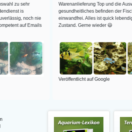
ehr
Warenanlieferung Top und die Auswahl plus
s
gesundheitliches befinden der Fische
 noch nie
einwandfrei. Alles ist quick lebendig und im su
uf Emails
Zustand. Gerne wieder 😃
Veröffentlicht auf Google
m
d