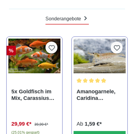
Sonderangebote
%
Durchschnittliche Bewertun
Amanogarnele,
5x Goldfisch im
Caridina
Mix, Carassius
multidentata
auratus
(Kaltwasser)
Ab
1,59 €*
29,99 €*
39,99 €*
(25.01% gespart)