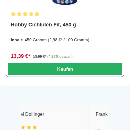
Durchschnittliche Bewertung von 5 von 5 Sternen
Hobby Cichliden Fit, 450 g
Inhalt:
450 Gramm
(2,98 €* / 100 Gramm)
13,39 €*
13,99 €*
(4.29% gespart)
Kaufen
ollinger
Frank Hackmayer
★★
★★