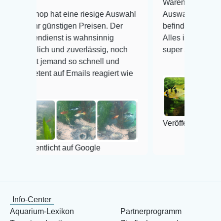
Warenanlieferung Top und die
 hat eine riesige Auswahl
Auswahl plus gesundheitliche
günstigen Preisen. Der
befinden der Fische einwandfr
enst is wahnsinnig
Alles ist quick lebendig und i
h und zuverlässig, noch
super Zustand. Gerne wieder 
jemand so schnell und
t auf Emails reagiert wie
Veröffentlicht auf Google
licht auf Google
Info-Center
Aquarium-Lexikon
Partnerprogramm