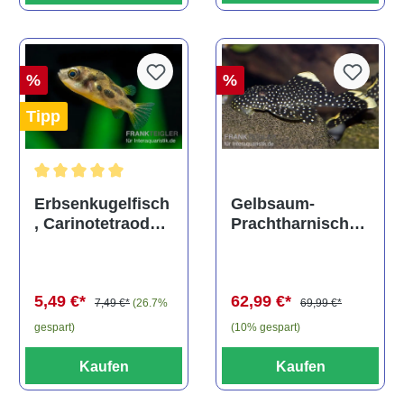
%
%
Tipp
Durchschnittliche Bewertung von 5 von 5 Sternen
Gelbsaum-
Erbsenkugelfisch
Prachtharnischw
, Carinotetraodon
els, L81,
travancoricus
Baryancistrus
(Minifisch)
spec., 6-8 cm
62,99 €*
5,49 €*
69,99 €*
7,49 €*
(26.7%
(10% gespart)
gespart)
Kaufen
Kaufen