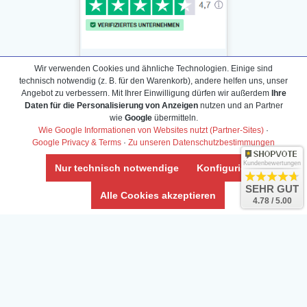
Wir verwenden Cookies und ähnliche Technologien. Einige sind
technisch notwendig (z. B. für den Warenkorb), andere helfen uns, unser
Angebot zu verbessern. Mit Ihrer Einwilligung dürfen wir außerdem
Ihre
Daten für die Personalisierung von Anzeigen
nutzen und an Partner
Daten­schutz­erklärung
wie
Google
übermitteln.
Widerrufs­recht /Widerrufs­formular
Wie Google Informationen von Websites nutzt (Partner-Sites)
·
Google Privacy & Terms
·
Zu unseren Datenschutzbestimmungen
AGB & Info
Impressum
Kundenbewertungen
Nur technisch notwendige
Konfigurieren
Umwelt und Entsorgung
SEHR GUT
Alle Cookies akzeptieren
4.78 / 5.00
Vertrag widerrufen
* Alle Preise inkl. ges. MwSt. zzgl.
Versandkosten
Zierfische, Garnelen, Krebse, Wasserschnecken (Wirbellose),
Aquarienpflanzen & Aquarium-Zubehör preiswert online kaufen.
© Copyright 2024 Interaquaristik.de Shop, Aquarium und