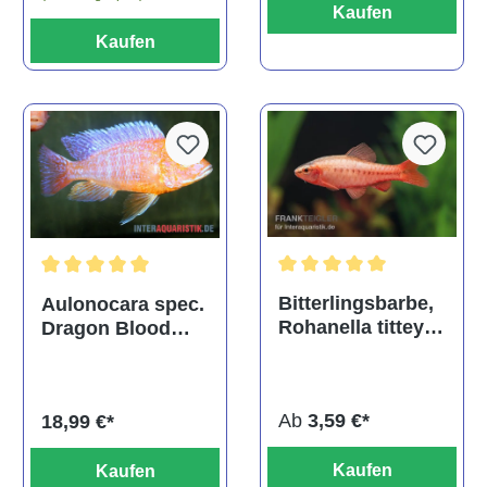
Kaufen
Kaufen
Durchschnittliche Bewertu
Durchschnittliche Bewertung von 5 von 5 Sternen
Bitterlingsbarbe,
Aulonocara spec.
Rohanella titteya,
Dragon Blood
ehem. Puntius
albino, DNZ
titteya
Ab
3,59 €*
18,99 €*
Kaufen
Kaufen