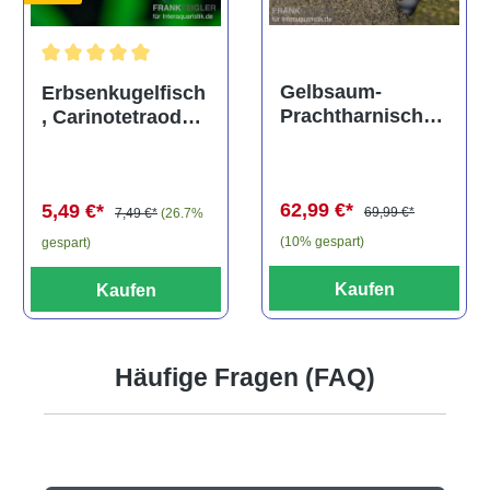
Durchschnittliche Bewertung von 5 von 5 Sternen
Gelbsaum-
Erbsenkugelfisch
Prachtharnischw
, Carinotetraodon
els, L81,
travancoricus
Baryancistrus
(Minifisch)
spec., 6-8 cm
62,99 €*
5,49 €*
69,99 €*
7,49 €*
(26.7%
(10% gespart)
gespart)
Kaufen
Kaufen
Häufige Fragen (FAQ)