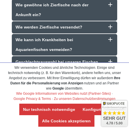
Wie gewöhne ich Zierfische nach der
Ankunft ein?
Wie werden Zierfische versendet?
Wie kann ich Krankheiten bei
Aquarienfischen vermeiden?
Geschlechtsauswahl bei unseren Fischen
Wir verwenden Cookies und ähnliche Technologien. Einige sind
technisch notwendig (z. B. für den Warenkorb), andere helfen uns, unser
Angebot zu verbessern. Mit Ihrer Einwilligung dürfen wir außerdem
Ihre
Daten für die Personalisierung von Anzeigen
nutzen und an Partner
wie
Google
übermitteln.
Wie Google Informationen von Websites nutzt (Partner-Sites)
·
Google Privacy & Terms
·
Zu unseren Datenschutzbestimmungen
Frank Hackmayer
★★★★
Kundenbewertungen
Nur technisch notwendige
Konfigurieren
SEHR GUT
Warenanlieferung Top und die
Alle Cookies akzeptieren
4.78 / 5.00
iesige Auswahl
Auswahl plus gesundheitliches