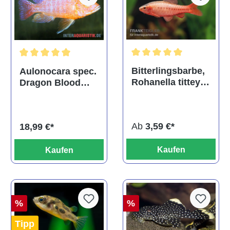
Durchschnittliche Bewertu
Durchschnittliche Bewertung von 5 von 5 Sternen
Bitterlingsbarbe,
Aulonocara spec.
Rohanella titteya,
Dragon Blood
ehem. Puntius
albino, DNZ
titteya
Ab
3,59 €*
18,99 €*
Kaufen
Kaufen
%
%
Tipp