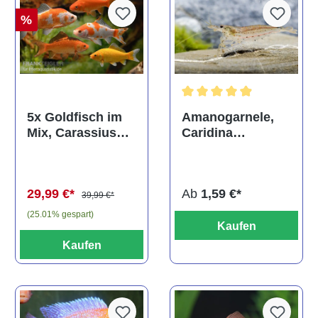
%
Durchschnittliche Bewertun
Amanogarnele,
5x Goldfisch im
Caridina
Mix, Carassius
multidentata
auratus
(Kaltwasser)
Ab
1,59 €*
29,99 €*
39,99 €*
(25.01% gespart)
Kaufen
Kaufen