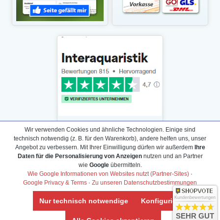
Wir verwenden Cookies und ähnliche Technologien. Einige sind
technisch notwendig (z. B. für den Warenkorb), andere helfen uns, unser
Angebot zu verbessern. Mit Ihrer Einwilligung dürfen wir außerdem
Ihre
Daten für die Personalisierung von Anzeigen
nutzen und an Partner
Daten­schutz­erklärung
wie
Google
übermitteln.
Widerrufs­recht /Widerrufs­formular
Wie Google Informationen von Websites nutzt (Partner-Sites)
·
Google Privacy & Terms
·
Zu unseren Datenschutzbestimmungen
AGB & Info
Impressum
Kundenbewertungen
Nur technisch notwendige
Konfigurieren
Umwelt und Entsorgung
SEHR GUT