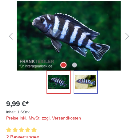
Bildergalerie überspringen
9,99 €*
Inhalt:
1 Stück
Preise inkl. MwSt. zzgl. Versandkosten
Durchschnittliche Bewertung von 5 von 5 Sternen
2 Bewertungen