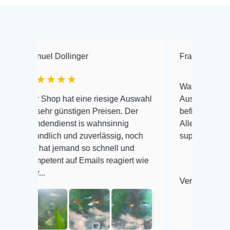
 Dollinger
Frank Hackmayer
★
★★★
Warenanlieferung Top und d
op hat eine riesige Auswahl
Auswahl plus gesundheitlic
 günstigen Preisen. Der
befinden der Fische einwand
dienst is wahnsinnig
Alles ist quick lebendig und
ich und zuverlässig, noch
super Zustand. Gerne wiede
 jemand so schnell und
nt auf Emails reagiert wie
Veröffentlicht auf Google