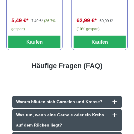
els, L81,
travancoricus
Baryancistrus
(Minifisch)
spec., 6-8 cm
62,99 €*
5,49 €*
69,99 €*
7,49 €*
(26.7%
(10% gespart)
gespart)
Kaufen
Kaufen
Häufige Fragen (FAQ)
Warum häuten sich Garnelen und Krebse?
Was tun, wenn eine Garnele oder ein Krebs
auf dem Rücken liegt?