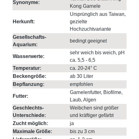
Synonyme:
Kong Garnele
Ursprünglich aus Taiwan,
Herkunft:
gezielte
Hochzuchtvariante
Gesellschafts-
bedingt geeignet
Aquarium:
sehr weich bis weich, pH
Wasserwerte:
ca. 5,5 - 6,5
Temperatur:
ca. 20-24° C
Beckengröße:
ab 30 Liter
Bepflanzung:
empfohlen
Garnelenfutter, Biofilme,
Futter:
Laub, Algen
Geschlechts-
Weibchen sind größer
Unterschiede:
und kräftiger gefärbt
Zucht möglich:
ja
Maximale Größe:
bis zu 3 cm