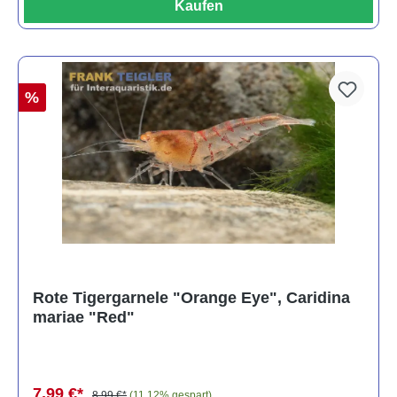
Kaufen
%
Rote Tigergarnele "Orange Eye", Caridina
mariae "Red"
7,99 €*
8,99 €*
(11.12% gespart)