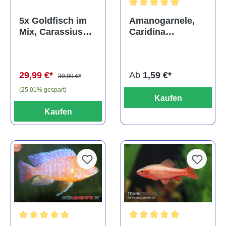
Durchschnittliche Bewertun
Amanogarnele,
5x Goldfisch im
Caridina
Mix, Carassius
multidentata
auratus
(Kaltwasser)
Ab
1,59 €*
29,99 €*
39,99 €*
(25.01% gespart)
Kaufen
Kaufen