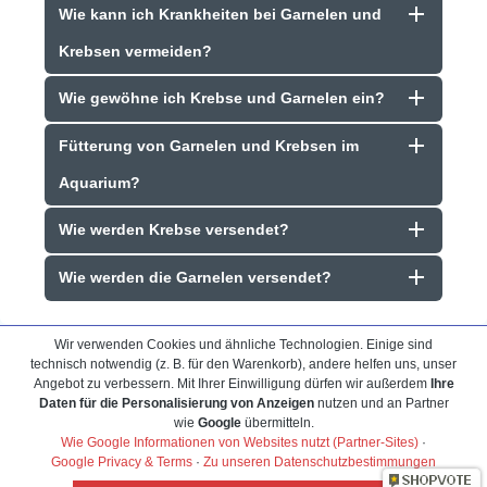
Wie kann ich Krankheiten bei Garnelen und
Krebsen vermeiden?
Wie gewöhne ich Krebse und Garnelen ein?
Fütterung von Garnelen und Krebsen im
Aquarium?
Wie werden Krebse versendet?
Wie werden die Garnelen versendet?
Wir verwenden Cookies und ähnliche Technologien. Einige sind
technisch notwendig (z. B. für den Warenkorb), andere helfen uns, unser
Angebot zu verbessern. Mit Ihrer Einwilligung dürfen wir außerdem
Ihre
Daten für die Personalisierung von Anzeigen
nutzen und an Partner
wie
Google
übermitteln.
Frank Hackmayer
★★★★
Wie Google Informationen von Websites nutzt (Partner-Sites)
·
Google Privacy & Terms
·
Zu unseren Datenschutzbestimmungen