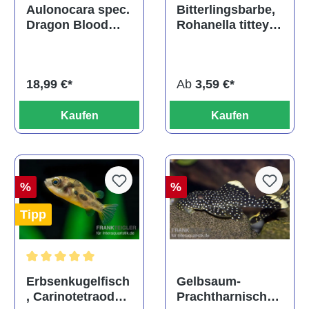
Durchschnittliche Bewertu
Durchschnittliche Bewertung von 5 von 5 Sternen
Bitterlingsbarbe,
Aulonocara spec.
Rohanella titteya,
Dragon Blood
ehem. Puntius
albino, DNZ
titteya
Ab
3,59 €*
18,99 €*
Kaufen
Kaufen
%
%
Tipp
Durchschnittliche Bewertung von 5 von 5 Sternen
Gelbsaum-
Erbsenkugelfisch
Prachtharnischw
, Carinotetraodon