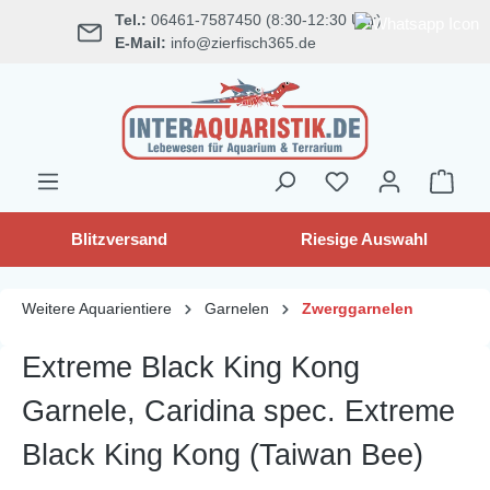
Tel.:
06461-7587450 (8:30-12:30 Uhr)
alt springen
E-Mail:
info@zierfisch365.de
Blitzversand
Riesige Auswahl
Weitere Aquarientiere
Garnelen
Zwerggarnelen
Extreme Black King Kong
Garnele, Caridina spec. Extreme
Black King Kong (Taiwan Bee)