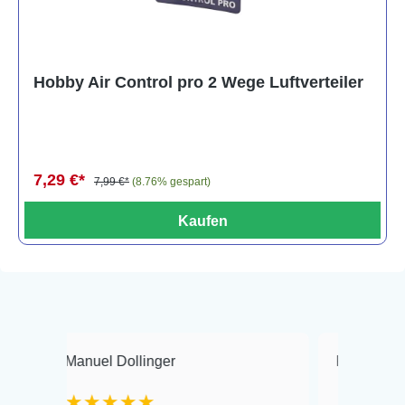
Hobby Air Control pro 2 Wege Luftverteiler
7,29 €*
7,99 €*
(8.76% gespart)
Kaufen
Manuel Dollinger
Frank Hackmayer
★★★★★