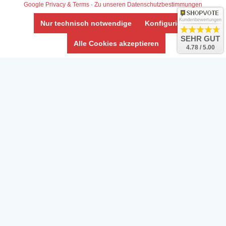
Google Privacy & Terms
·
Zu unseren Datenschutzbestimmungen
Kundenbewertungen
Nur technisch notwendige
Konfigurieren
SEHR GUT
Alle Cookies akzeptieren
4.78 / 5.00
Daten­schutz­erklärung
Widerrufs­recht /Widerrufs­formular
AGB & Info
Impressum
Umwelt und Entsorgung
Vertrag widerrufen
* Alle Preise inkl. ges. MwSt. zzgl.
Versandkosten
Zierfische, Garnelen, Krebse, Wasserschnecken (Wirbellose),
Aquarienpflanzen & Aquarium-Zubehör preiswert online kaufen.
© Copyright 2024 Interaquaristik.de Shop, Aquarium und