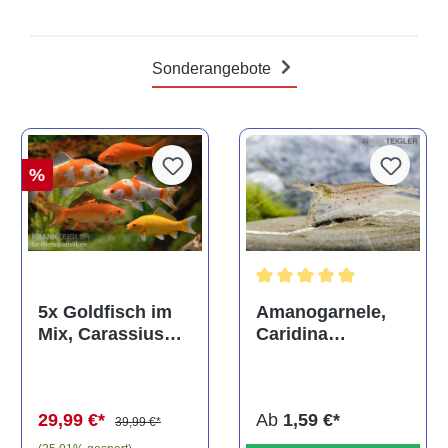
Sonderangebote
%
Durchschnittliche Bewertun
Amanogarnele,
5x Goldfisch im
Caridina
Mix, Carassius
multidentata
auratus
(Kaltwasser)
Ab
1,59 €*
29,99 €*
39,99 €*