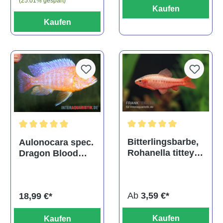
(25.01% gespart)
Kaufen
Kaufen
Durchschnittliche Bewertu
Durchschnittliche Bewertung von 5 von 5 Sternen
Bitterlingsbarbe,
Aulonocara spec.
Rohanella titteya,
Dragon Blood
ehem. Puntius
albino, DNZ
titteya
Ab
3,59 €*
18,99 €*
Kaufen
Kaufen