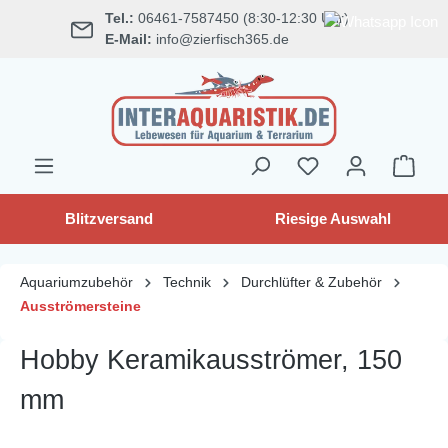
Tel.:
06461-7587450 (8:30-12:30 Uhr)
alt springen
E-Mail:
info@zierfisch365.de
Blitzversand
Riesige Auswahl
Aquariumzubehör
Technik
Durchlüfter & Zubehör
Ausströmersteine
Hobby Keramikausströmer, 150
mm