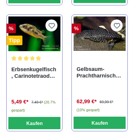
%
%
Tipp
Durchschnittliche Bewertung von 5 von 5 Sternen
Gelbsaum-
Erbsenkugelfisch
Prachtharnischw
, Carinotetraodon
els, L81,
travancoricus
Baryancistrus
(Minifisch)
spec., 6-8 cm
62,99 €*
5,49 €*
69,99 €*
7,49 €*
(26.7%
(10% gespart)
gespart)
Kaufen
Kaufen