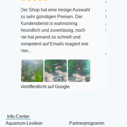
Warenanlieferung Top
Der Shop hat eine riesige Auswahl
Auswahl plus gesundh
zu sehr günstigen Preisen. Der
befinden der Fische e
Kundendienst is wahnsinnig
Alles ist quick lebend
freundlich und zuverlässig, noch
super Zustand. Gerne
nie hat jemand so schnell und
kompetent auf Emails reagiert wie
ier...
Veröffentlicht auf Goo
Veröffentlicht auf Google
Info-Center
Aquarium-Lexikon
Partnerprogramm