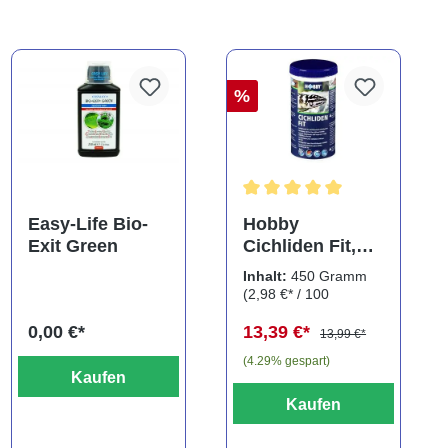
%
ng von 5 von 5 Sternen
Durchschnittliche Bewertung
Easy-Life Bio-
Hobby
Exit Green
Cichliden Fit,
450 g
Inhalt:
450 Gramm
(2,98 €* / 100
Gramm)
0,00 €*
13,39 €*
13,99 €*
(4.29% gespart)
Kaufen
Kaufen