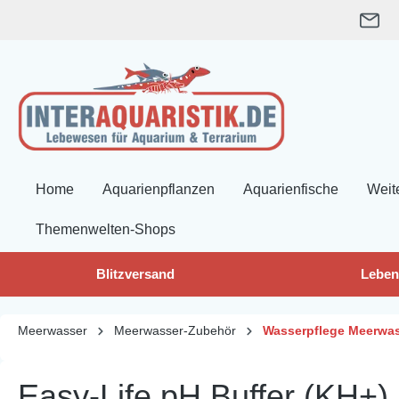
springen
Zur Hauptnavigation springen
Home
Aquarienpflanzen
Aquarienfische
Weit
Themenwelten-Shops
Blitzversand
Leben
Meerwasser
Meerwasser-Zubehör
Wasserpflege Meerwa
Easy-Life pH Buffer (KH+)