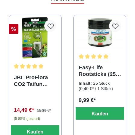
%
rtung von 5 von 5 Sternen
Durchschnittliche Bewertu
Easy-Life
Rootsticks (25
Durchschnittliche Bewertung von 5 von 5 Sternen
JBL ProFlora
Sticks)
Inhalt:
25 Stück
CO2 Taifun
(0,40 €* / 1 Stück)
Glass Midi,
CO2-Diffusor
9,99 €*
14,49 €*
15,39 €*
Kaufen
(5.85% gespart)
Kaufen