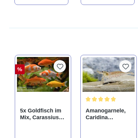
%
Durchschnittliche Bewer
5x Goldfisch im
Amanogarnele,
Mix, Carassius
Caridina
auratus
multidentata
(Kaltwasser)