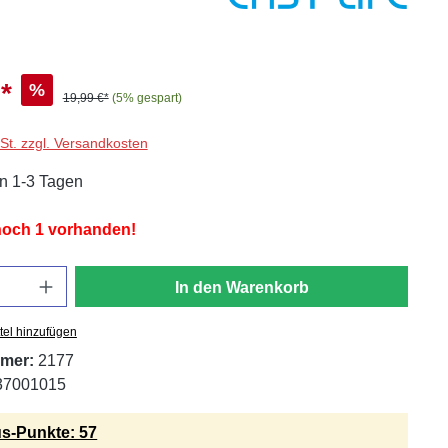
*
%
19,99 €*
(5% gespart)
wSt. zzgl. Versandkosten
in 1-3 Tagen
 noch 1 vorhanden!
In den Warenkorb
tel hinzufügen
mer:
2177
37001015
s-Punkte: 57