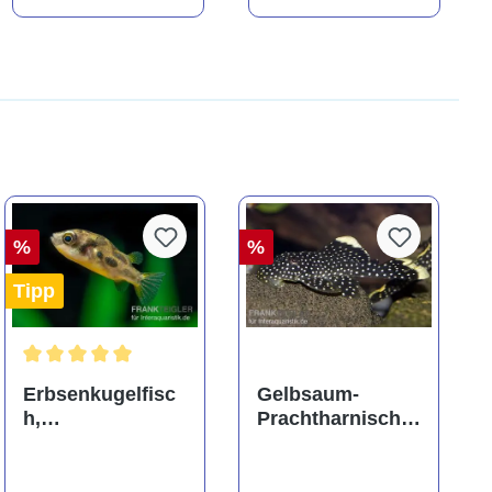
%
%
Tipp
ng von 5 von 5 Sternen
Durchschnittliche Bewertung von 5 von 5 Sternen
Erbsenkugelfisc
Gelbsaum-
h,
Prachtharnischw
Carinotetraodon
els, L81,
travancoricus
Baryancistrus
(Minifisch)
spec., 6-8 cm