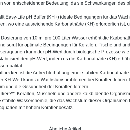
ien von entscheidender Bedeutung, da sie Schwankungen des pH
afft Easy-Life pH Buffer (KH+) ideale Bedingungen für das Wac
ien, wo eine ausreichende Karbonathärte (KH) erforderlich ist, 
 Dosierung von 10 ml pro 100 Liter Wasser erhöht die Karbonat
und sorgt für optimale Bedingungen für Korallen, Fische und
raquarien kann der pH-Wert durch biologische Prozesse wie 
abilisiert den pH-Wert, indem es die Karbonathärte (KH) erhöh
erqualität.
iffbecken ist die Aufrechterhaltung einer stabilen Karbonathärt
ger KH-Wert kann zu Wachstumsproblemen bei Korallen führen. 
m und die Gesundheit der Korallen fördern.
ertiere**: Korallen, Muscheln und andere kalkbildende Organi
ine stabile Wasserchemie, die das Wachstum dieser Organismen 
aquarien mit hohem Korallenbesatz.
Ähnliche Artikel