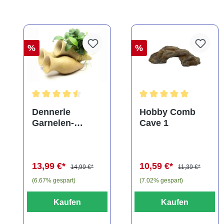
%
%
Durchschnittliche Bewertung von 4.5 von 5 Sternen
Durchschnittliche Bewe
Dennerle
Hobby Comb
Garnelen-
Cave 1
Amphore,
Anubias nana
"Bonsai" auf
13,99 €*
10,59 €*
3er Tonamphore
14,99 €*
11,39 €*
(6.67% gespart)
(7.02% gespart)
Kaufen
Kaufen