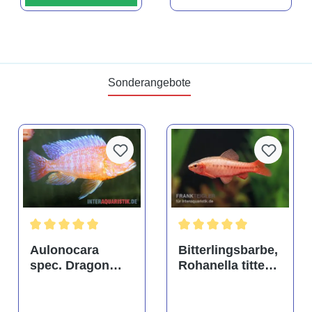
Sonderangebote
tung von 4.9 von 5 Sternen
Durchschnittliche Bewertung von 5 von 5 Sternen
Durchschnittliche Bewertu
Aulonocara
Bitterlingsbarbe,
spec. Dragon
Rohanella titteya,
Blood albino,
ehem. Puntius
DNZ
titteya