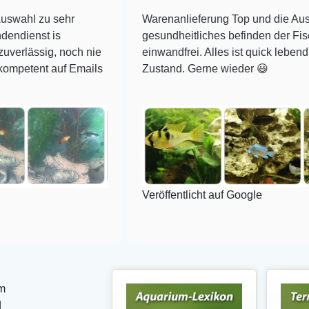
sehr
Warenanlieferung Top und die Auswahl plus
s
gesundheitliches befinden der Fische
 noch nie
einwandfrei. Alles ist quick lebendig und im s
uf Emails
Zustand. Gerne wieder 😃
Veröffentlicht auf Google
m
d