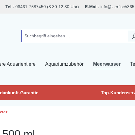
Tel.:
06461-7587450 (8:30-12:30 Uhr)
E-Mail:
info@zierfisch365
ere Aquarientiere
Aquariumzubehör
Meerwasser
Te
dankunft-Garantie
Top-Kundenserv
sser
, 500 ml