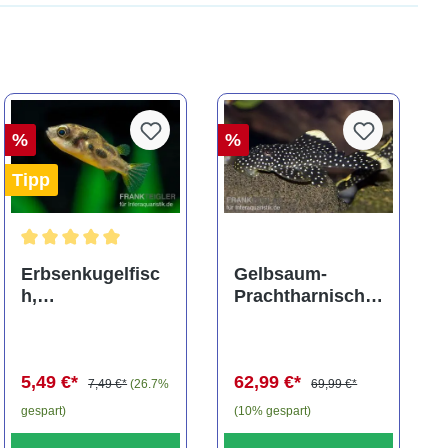
%
%
Tipp
ng von 5 von 5 Sternen
Durchschnittliche Bewertung von 5 von 5 Sternen
Erbsenkugelfisc
Gelbsaum-
h,
Prachtharnischw
Carinotetraodon
els, L81,
travancoricus
Baryancistrus
(Minifisch)
spec., 6-8 cm
5,49 €*
62,99 €*
7,49 €*
(26.7%
69,99 €*
gespart)
(10% gespart)