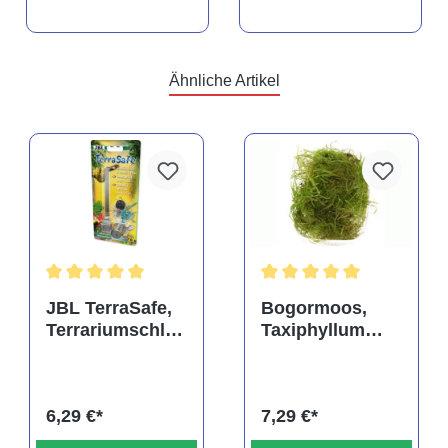
Ähnliche Artikel
rtung von 5 von 5 Sternen
Durchschnittliche Bewertung von 5 von 5 Sternen
Durchschnittliche Bewertu
JBL TerraSafe,
Bogormoos,
Terrariumschlos
Taxiphyllum
s
barbieri, im
Becher
6,29 €*
7,29 €*