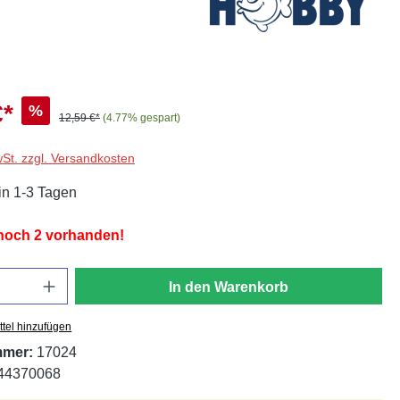
€*
%
12,59 €*
(4.77% gespart)
wSt. zzgl. Versandkosten
in 1-3 Tagen
 noch 2 vorhanden!
In den Warenkorb
tel hinzufügen
mmer:
17024
44370068