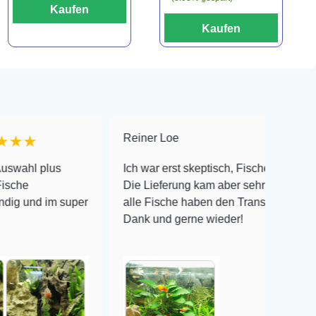
Kaufen
Kaufen
Reiner Loe
★★★★★
us
Ich war erst skeptisch, Fische online zu bestellen!
Die Lieferung kam aber sehr gut verpackt an und
m super
alle Fische haben den Transport überlebt! Vielen
Dank und gerne wieder!