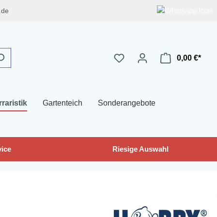
.de
0,00 €*
rraristik
Gartenteich
Sonderangebote
ice
Riesige Auswahl