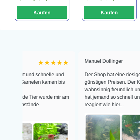
Kaufen
Kaufen
Manuel Dollinger
★★★★★
 und schnelle und
Der Shop hat eine riesige Auswahl 
Garnelen kamen bis
günstigen Preisen. Der Kundendiens
wahnsinnig freundlich und zuverläss
de Tier wurde mir am
hat jemand so schnell und kompeten
stände
reagiert wie hier...