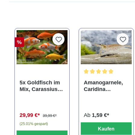
%
Durchschnittliche Bewer
5x Goldfisch im
Amanogarnele,
Mix, Carassius
Caridina
auratus
multidentata
(Kaltwasser)
29,99 €*
Ab
1,59 €*
39,99 €*
(25.01% gespart)
Kaufen