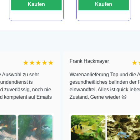
Kaufen
Kaufen
Frank Hackmayer
★★★★★
★★★★
zu sehr
Warenanlieferung Top und die Auswahl pl
t is
gesundheitliches befinden der Fische
ig, noch nie
einwandfrei. Alles ist quick lebendig und i
t auf Emails
Zustand. Gerne wieder 😃