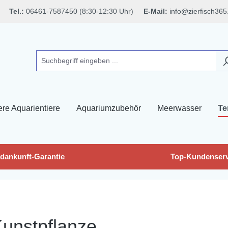
Tel.:
06461-7587450 (8:30-12:30 Uhr)
E-Mail:
info@zierfisch365
ere Aquarientiere
Aquariumzubehör
Meerwasser
Te
dankunft-Garantie
Top-Kundenserv
n
unstpflanze