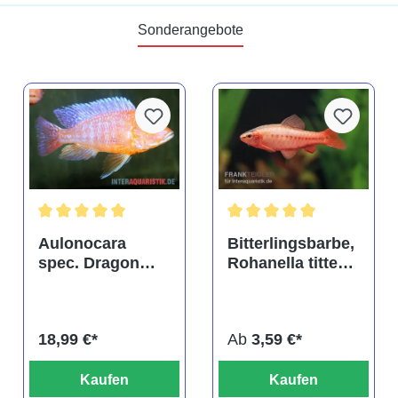
Sonderangebote
tung von 4.9 von 5 Sternen
Durchschnittliche Bewertung von 5 von 5 Sternen
Durchschnittliche Bewertu
Aulonocara
Bitterlingsbarbe,
spec. Dragon
Rohanella titteya,
Blood albino,
ehem. Puntius
DNZ
titteya
18,99 €*
Ab
3,59 €*
Kaufen
Kaufen