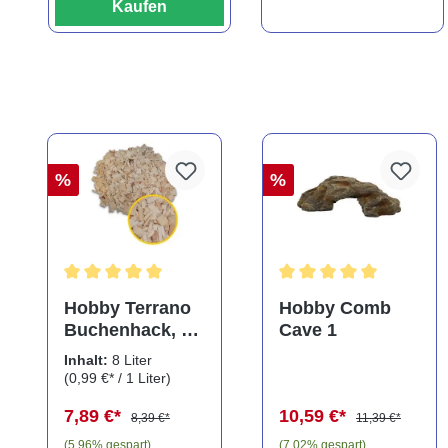
Kaufen
%
%
Durchschnittliche Bewertung von 5 von 5 Sternen
Durchschnittliche Bewe
Hobby Terrano
Hobby Comb
Buchenhack, 8
Cave 1
Liter
Inhalt:
8 Liter
(0,99 €* / 1 Liter)
7,89 €*
10,59 €*
8,39 €*
11,39 €*
(5.96% gespart)
(7.02% gespart)