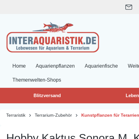
springen
Zur Hauptnavigation springen
Home
Aquarienpflanzen
Aquarienfische
Weit
Themenwelten-Shops
Blitzversand
Leben
Terraristik
Terrarium-Zubehör
Kunstpflanzen für Terarrie
Hobby Kaktus Sonora M, K