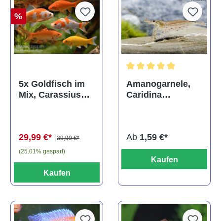
%
Durchschnittliche Bewertun
Amanogarnele,
5x Goldfisch im
Caridina
Mix, Carassius
multidentata
auratus
(Kaltwasser)
Ab
1,59 €*
29,99 €*
39,99 €*
(25.01% gespart)
Kaufen
Kaufen