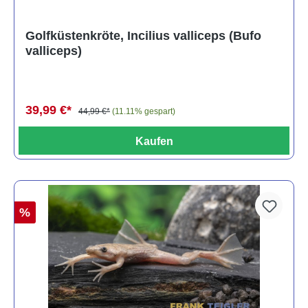
Golfküstenkröte, Incilius valliceps (Bufo
valliceps)
39,99 €*
44,99 €*
(11.11% gespart)
Kaufen
%