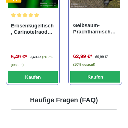
Durchschnittliche Bewertung von 5 von 5 Sternen
Gelbsaum-
Erbsenkugelfisch
Prachtharnischw
, Carinotetraodon
els, L81,
travancoricus
Baryancistrus
(Minifisch)
spec., 6-8 cm
62,99 €*
5,49 €*
69,99 €*
7,49 €*
(26.7%
(10% gespart)
gespart)
Kaufen
Kaufen
Häufige Fragen (FAQ)