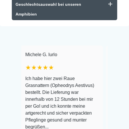
Geschlechtsauswahl bei unseren
Amphibien
hele G. Iurlo
Jen Sen / schulzjens
★★★★
★★★★★
 habe hier zwei Raue
Auch Kauf Nummer 4 war 
snattern (Opheodrys Aestivus)
Ich kaufe schon eine wei
tellt. Die Lieferung war
diesem Shop und kann a
erhalb von 12 Stunden bei mir
nicht meckern! Absolut 
 Go! und ich konnte meine
gerecht und sicher verpackten
eglinge gesund und munter
Veröffentlicht auf Google
rüßen...