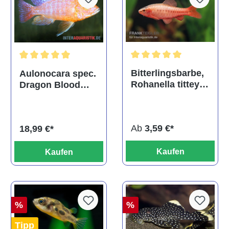
Durchschnittliche Bewertu
Durchschnittliche Bewertung von 5 von 5 Sternen
Bitterlingsbarbe,
Aulonocara spec.
Rohanella titteya,
Dragon Blood
ehem. Puntius
albino, DNZ
titteya
Ab
3,59 €*
18,99 €*
Kaufen
Kaufen
%
%
Tipp