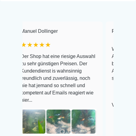
anuel Dollinger
Frank Hackmayer
★★★★★
Warenanlieferung Top
er Shop hat eine riesige Auswahl
Auswahl plus gesundh
u sehr günstigen Preisen. Der
befinden der Fische e
undendienst is wahnsinnig
Alles ist quick lebend
reundlich und zuverlässig, noch
super Zustand. Gerne
ie hat jemand so schnell und
ompetent auf Emails reagiert wie
ier...
Veröffentlicht auf Goo