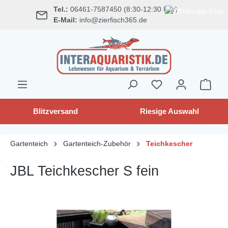
Tel.:
06461-7587450 (8:30-12:30 Uhr)
alt springen
E-Mail:
info@zierfisch365.de
Blitzversand
Riesige Auswahl
Gartenteich
Gartenteich-Zubehör
Teichkescher
JBL Teichkescher S fein
Bildergalerie überspringen