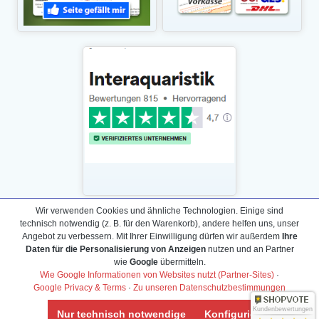
Wir verwenden Cookies und ähnliche Technologien. Einige sind
technisch notwendig (z. B. für den Warenkorb), andere helfen uns, unser
Daten­schutz­erklärung
Angebot zu verbessern. Mit Ihrer Einwilligung dürfen wir außerdem
Ihre
Widerrufs­recht /Widerrufs­formular
Daten für die Personalisierung von Anzeigen
nutzen und an Partner
wie
Google
übermitteln.
AGB & Info
Wie Google Informationen von Websites nutzt (Partner-Sites)
·
Impressum
Google Privacy & Terms
·
Zu unseren Datenschutzbestimmungen
Umwelt und Entsorgung
Kundenbewertungen
Nur technisch notwendige
Konfigurieren