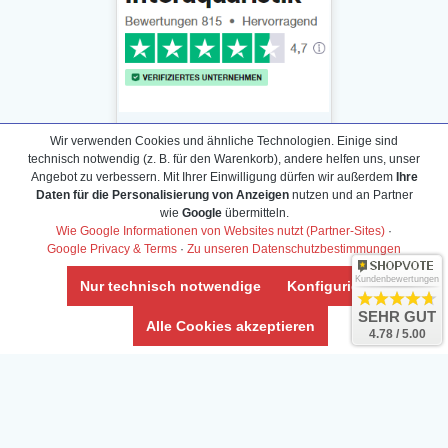
Wir verwenden Cookies und ähnliche Technologien. Einige sind
technisch notwendig (z. B. für den Warenkorb), andere helfen uns, unser
Angebot zu verbessern. Mit Ihrer Einwilligung dürfen wir außerdem
Ihre
Daten für die Personalisierung von Anzeigen
nutzen und an Partner
Daten­schutz­erklärung
wie
Google
übermitteln.
Widerrufs­recht /Widerrufs­formular
Wie Google Informationen von Websites nutzt (Partner-Sites)
·
Google Privacy & Terms
·
Zu unseren Datenschutzbestimmungen
AGB & Info
Impressum
Kundenbewertungen
Nur technisch notwendige
Konfigurieren
Umwelt und Entsorgung
SEHR GUT
Alle Cookies akzeptieren
4.78 / 5.00
Vertrag widerrufen
* Alle Preise inkl. ges. MwSt. zzgl.
Versandkosten
Zierfische, Garnelen, Krebse, Wasserschnecken (Wirbellose),
Aquarienpflanzen & Aquarium-Zubehör preiswert online kaufen.