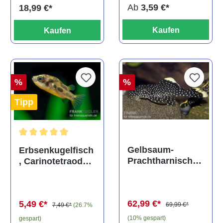
Ab
3,59 €*
18,99 €*
Kaufen
Kaufen
%
%
Tipp
Durchschnittliche Bewertung von 5 von 5 Sternen
Gelbsaum-
Erbsenkugelfisch
Prachtharnischw
, Carinotetraodon
els, L81,
travancoricus
Baryancistrus
(Minifisch)
spec., 6-8 cm
62,99 €*
5,49 €*
69,99 €*
7,49 €*
(26.7%
(10% gespart)
gespart)