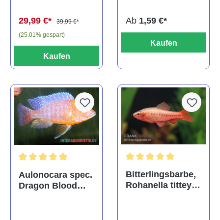
(Kaltwasser)
Ab
1,59 €*
29,99 €*
39,99 €*
(25.01% gespart)
Kaufen
Kaufen
Durchschnittliche Bewertu
Durchschnittliche Bewertung von 5 von 5 Sternen
Bitterlingsbarbe,
Aulonocara spec.
Rohanella titteya,
Dragon Blood
ehem. Puntius
albino, DNZ
titteya