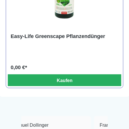
Easy-Life Greenscape Pflanzendünger
0,00 €*
Kaufen
el Dollinger
Frank Hackmayer