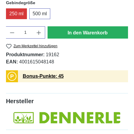
auswählen
Gebindegröße
250 ml
500 ml
Anzahl
In den Warenkorb
Zum Merkzettel hinzufügen
Produktnummer:
19162
EAN:
4001615048148
P
Bonus-Punkte: 45
Hersteller