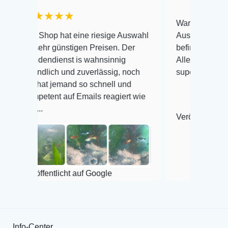
★★★★
Warenanlieferung Top und
Shop hat eine riesige Auswahl
Auswahl plus gesundheitl
hr günstigen Preisen. Der
befinden der Fische einwa
endienst is wahnsinnig
Alles ist quick lebendig u
dlich und zuverlässig, noch
super Zustand. Gerne wie
at jemand so schnell und
tent auf Emails reagiert wie
.
Veröffentlicht auf Google
fentlicht auf Google
Info-Center