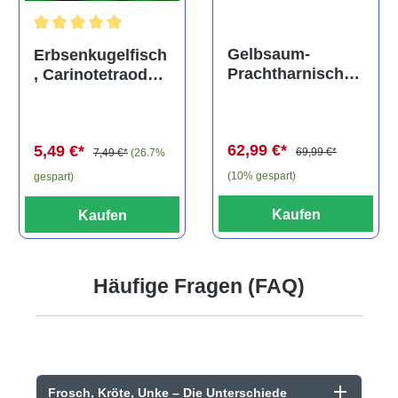
Durchschnittliche Bewertung von 5 von 5 Sternen
Gelbsaum-
Erbsenkugelfisch
Prachtharnischw
, Carinotetraodon
els, L81,
travancoricus
Baryancistrus
(Minifisch)
spec., 6-8 cm
62,99 €*
5,49 €*
69,99 €*
7,49 €*
(26.7%
(10% gespart)
gespart)
Kaufen
Kaufen
Häufige Fragen (FAQ)
Frosch, Kröte, Unke – Die Unterschiede