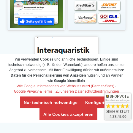
Wir verwenden Cookies und ähnliche Technologien. Einige sind
technisch notwendig (z. B. für den Warenkorb), andere helfen uns, unser
Angebot zu verbessern. Mit Ihrer Einwilligung dürfen wir außerdem
Ihre
Daten für die Personalisierung von Anzeigen
nutzen und an Partner
wie
Google
übermitteln.
Wie Google Informationen von Websites nutzt (Partner-Sites)
·
Google Privacy & Terms
·
Zu unseren Datenschutzbestimmungen
Kundenbewertungen
Nur technisch notwendige
Konfigurieren
SEHR GUT
Daten­schutz­erklärung
Alle Cookies akzeptieren
4.78 / 5.00
Widerrufs­recht /Widerrufs­formular
AGB & Info