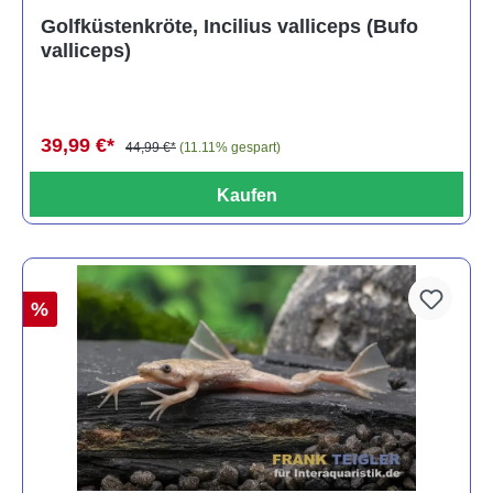
Golfküstenkröte, Incilius valliceps (Bufo
valliceps)
39,99 €*
44,99 €*
(11.11% gespart)
Kaufen
%