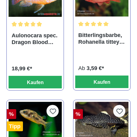
Durchschnittliche Bewertu
Durchschnittliche Bewertung von 5 von 5 Sternen
Bitterlingsbarbe,
Aulonocara spec.
Rohanella titteya,
Dragon Blood
ehem. Puntius
albino, DNZ
titteya
Ab
3,59 €*
18,99 €*
Kaufen
Kaufen
%
%
Tipp