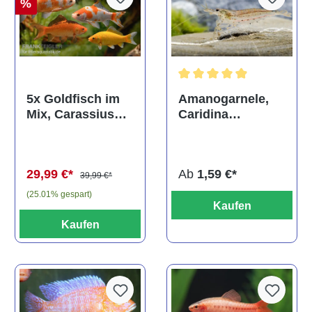
%
Durchschnittliche Bewertun
Amanogarnele,
5x Goldfisch im
Caridina
Mix, Carassius
multidentata
auratus
(Kaltwasser)
Ab
1,59 €*
29,99 €*
39,99 €*
(25.01% gespart)
Kaufen
Kaufen