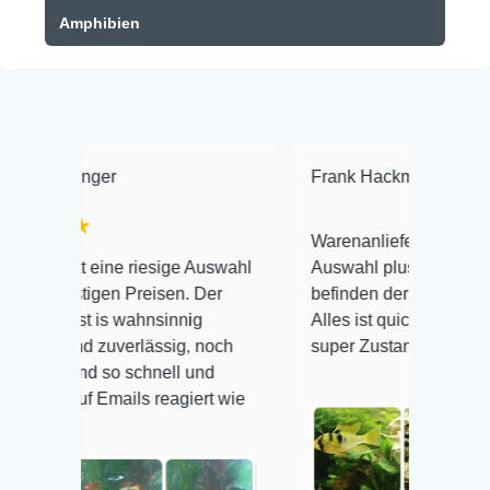
Amphibien
Frank Hackmayer
★★★★
Warenanlieferung Top und die
 riesige Auswahl
Auswahl plus gesundheitliches
 Preisen. Der
befinden der Fische einwandfrei.
wahnsinnig
Alles ist quick lebendig und im
erlässig, noch
super Zustand. Gerne wieder 😃
 schnell und
ils reagiert wie