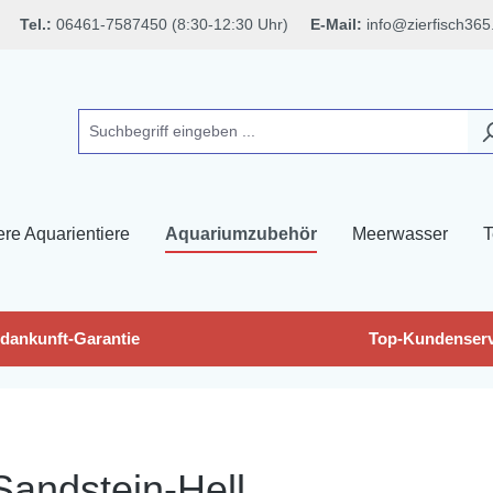
Tel.:
06461-7587450 (8:30-12:30 Uhr)
E-Mail:
info@zierfisch365
ere Aquarientiere
Aquariumzubehör
Meerwasser
T
dankunft-Garantie
Top-Kundenserv
Sandstein-Hell