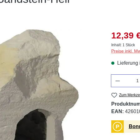
12,39 
Inhalt:
1 Stück
Preise inkl. M
Lieferung 
Anzahl
Zum Merkzet
Produktnu
EAN:
42601
P
Bonu