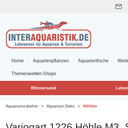
springen
Zur Hauptnavigation springen
Home
Aquarienpflanzen
Aquarienfische
Weit
Themenwelten-Shops
Blitzversand
Leben
Aquariumzubehör
Aquarium Deko
Höhlen
Variogart 1226 Höhle M3, 