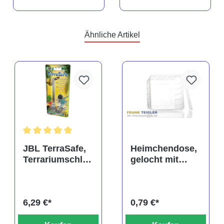
Ähnliche Artikel
rtung von 5 von 5 Sternen
Durchschnittliche Bewertung von 5 von 5 Sternen
JBL TerraSafe,
Heimchendose,
Terrariumschlos
gelocht mit
s
Deckel
6,29 €*
0,79 €*