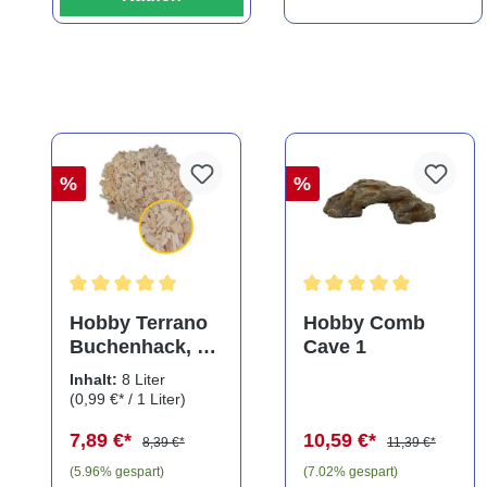
%
%
Durchschnittliche Bewertung von 5 von 5 Sternen
Durchschnittliche Bewe
Hobby Terrano
Hobby Comb
Buchenhack, 8
Cave 1
Liter
Inhalt:
8 Liter
(0,99 €* / 1 Liter)
7,89 €*
10,59 €*
8,39 €*
11,39 €*
(5.96% gespart)
(7.02% gespart)