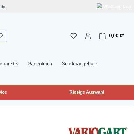
.de
0,00 €*
erraristik
Gartenteich
Sonderangebote
ice
Riesige Auswahl