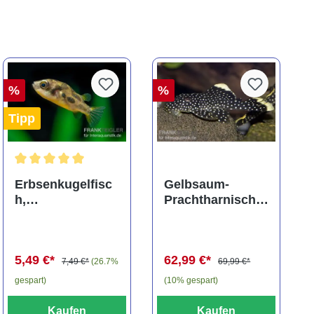
%
%
Tipp
ng von 5 von 5 Sternen
Durchschnittliche Bewertung von 5 von 5 Sternen
Erbsenkugelfisc
Gelbsaum-
h,
Prachtharnischw
Carinotetraodon
els, L81,
travancoricus
Baryancistrus
(Minifisch)
spec., 6-8 cm
5,49 €*
62,99 €*
7,49 €*
(26.7%
69,99 €*
gespart)
(10% gespart)
Kaufen
Kaufen