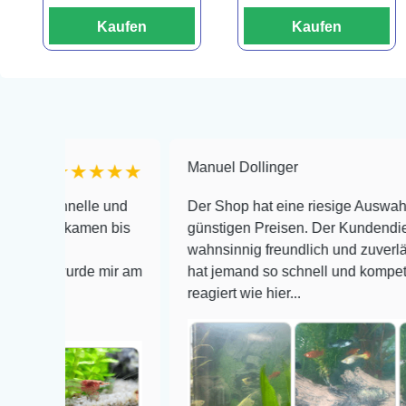
Kaufen
Kaufen
Manuel Dollinger
★★★★★
★★★
nelle und
Der Shop hat eine riesige Auswahl zu sehr
 kamen bis
günstigen Preisen. Der Kundendienst is
wahnsinnig freundlich und zuverlässig, noch
wurde mir am
hat jemand so schnell und kompetent auf Em
reagiert wie hier...