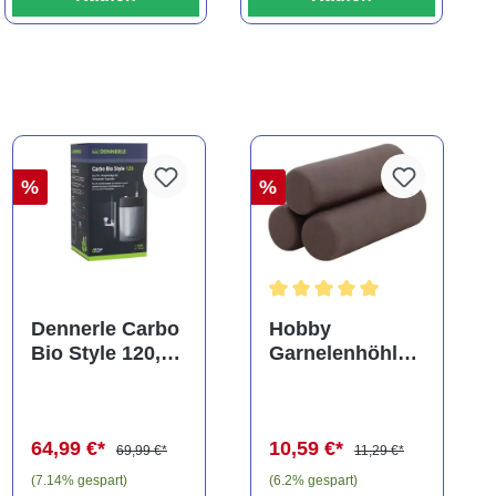
%
%
Durchschnittliche Bewertung
Dennerle Carbo
Hobby
Bio Style 120,
Garnelenhöhle
CO2 für
Crab Pyramid,
Aquarien bis
dark, 9 × 9 × 8
120 Liter
cm (41643)
64,99 €*
10,59 €*
69,99 €*
11,29 €*
(7.14% gespart)
(6.2% gespart)