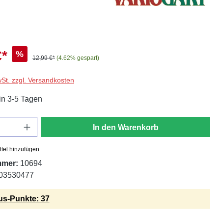
€*
%
12,99 €*
(4.62% gespart)
wSt. zzgl. Versandkosten
in 3-5 Tagen
In den Warenkorb
tel hinzufügen
mmer:
10694
03530477
s-Punkte: 37