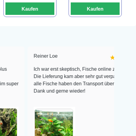
Kaufen
Kaufen
Reiner Loe
M
★★★★★
Ich war erst skeptisch, Fische online zu bestellen!
I
Die Lieferung kam aber sehr gut verpackt an und
A
alle Fische haben den Transport überlebt! Vielen
v
Dank und gerne wieder!
m
P
V