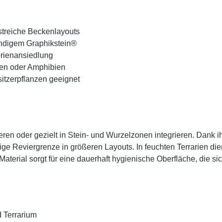
astreiche Beckenlayouts
ändigem Graphikstein®
erienansiedlung
lien oder Amphibien
sitzerpflanzen geeignet
en oder gezielt in Stein- und Wurzelzonen integrieren. Dank ih
ge Reviergrenze in größeren Layouts. In feuchten Terrarien dient
terial sorgt für eine dauerhaft hygienische Oberfläche, die si
d Terrarium