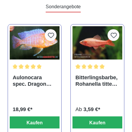
Sonderangebote
tung von 4.9 von 5 Sternen
Durchschnittliche Bewertung von 5 von 5 Sternen
Durchschnittliche Bewertu
Aulonocara
Bitterlingsbarbe,
spec. Dragon
Rohanella titteya,
Blood albino,
ehem. Puntius
DNZ
titteya
18,99 €*
Ab
3,59 €*
Kaufen
Kaufen