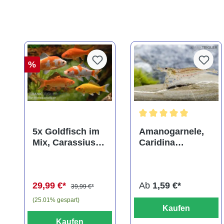
%
Durchschnittliche Bewer
5x Goldfisch im
Amanogarnele,
Mix, Carassius
Caridina
auratus
multidentata
(Kaltwasser)
29,99 €*
Ab
1,59 €*
39,99 €*
(25.01% gespart)
Kaufen
Kaufen