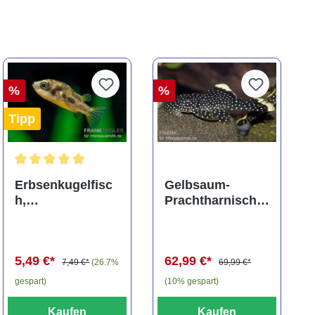
%
%
Tipp
ng von 5 von 5 Sternen
Durchschnittliche Bewertung von 5 von 5 Sternen
Erbsenkugelfisc
Gelbsaum-
h,
Prachtharnischw
Carinotetraodon
els, L81,
travancoricus
Baryancistrus
(Minifisch)
spec., 6-8 cm
5,49 €*
62,99 €*
7,49 €*
(26.7%
69,99 €*
gespart)
(10% gespart)
Kaufen
Kaufen