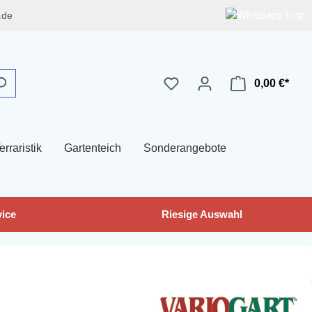
.de
0,00 €*
erraristik
Gartenteich
Sonderangebote
ice
Riesige Auswahl