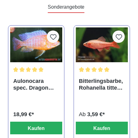
Sonderangebote
tung von 4.9 von 5 Sternen
Durchschnittliche Bewertung von 5 von 5 Sternen
Durchschnittliche Bewertu
Aulonocara
Bitterlingsbarbe,
spec. Dragon
Rohanella titteya,
Blood albino,
ehem. Puntius
DNZ
titteya
18,99 €*
Ab
3,59 €*
Kaufen
Kaufen