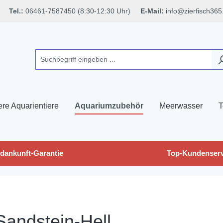
Tel.:
06461-7587450 (8:30-12:30 Uhr)
E-Mail:
info@zierfisch365
ere Aquarientiere
Aquariumzubehör
Meerwasser
T
dankunft-Garantie
Top-Kundenserv
Sandstein-Hell