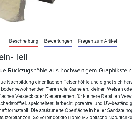
Beschreibung
Bewertungen
Fragen zum Artikel
in-Hell
eue Rückzugshöhle aus hochwertigem Graphikstein®
reue Nachbildung einer flachen Felsenhöhle und eignet sich herv
et sie bodenbewohnenden Tieren wie Garnelen, kleinen Welsen 
ls flaches Versteck oder Kletterelement für kleinere Reptilien 
chadstofffrei, speichelfest, farbecht, porenfrei und UV-beständi
ft formstabil. Die strukturierte Oberfläche in heller Sandstein
fsitzerpflanzen. So verbindet die Höhle M2 optische Natürlichkei