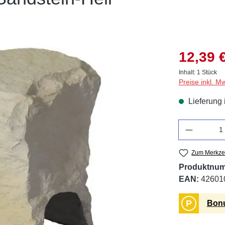
12,39 
Inhalt:
1 Stück
Preise inkl. M
Lieferung 
Anzahl
Zum Merkzet
Produktnu
EAN:
42601
P
Bonu