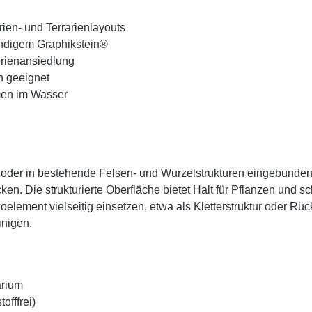
rien- und Terrarienlayouts
ändigem Graphikstein®
erienansiedlung
n geeignet
men im Wasser
ert oder in bestehende Felsen- und Wurzelstrukturen eingebunde
n. Die strukturierte Oberfläche bietet Halt für Pflanzen und s
koelement vielseitig einsetzen, etwa als Kletterstruktur oder Rüc
inigen.
arium
offfrei)