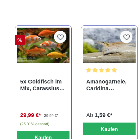
%
Durchschnittliche Bewer
5x Goldfisch im
Amanogarnele,
Mix, Carassius
Caridina
auratus
multidentata
(Kaltwasser)
29,99 €*
Ab
1,59 €*
39,99 €*
(25.01% gespart)
Kaufen
Kaufen