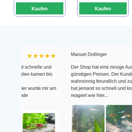
Kaufen
Kaufen
Manuel Dollinger
★★★★★
★★
schnelle und
Der Shop hat eine riesige Auswahl zu se
len kamen bis
günstigen Preisen. Der Kundendienst is
wahnsinnig freundlich und zuverlässig, n
er wurde mir am
hat jemand so schnell und kompetent auf
de
reagiert wie hier...