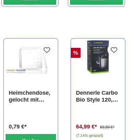
%
ng von 5 von 5 Sternen
Heimchendose,
Dennerle Carbo
gelocht mit
Bio Style 120,
Deckel
CO2 für
Aquarien bis
120 Liter
0,79 €*
64,99 €*
69,99 €*
(7.14% gespart)