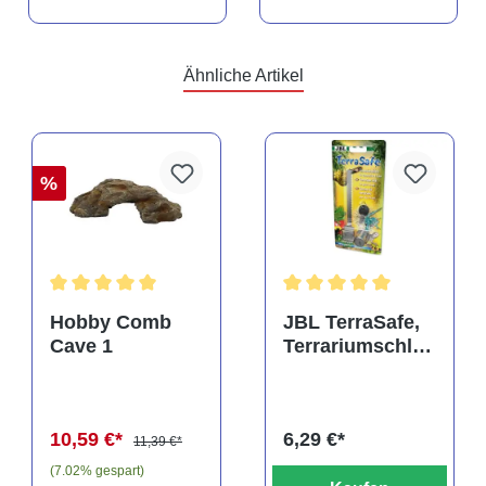
Ähnliche Artikel
%
rtung von 4.5 von 5 Sternen
Durchschnittliche Bewertung von 5 von 5 Sternen
Durchschnittliche Bewertu
Hobby Comb
JBL TerraSafe,
Cave 1
Terrariumschlos
s
10,59 €*
6,29 €*
11,39 €*
(7.02% gespart)