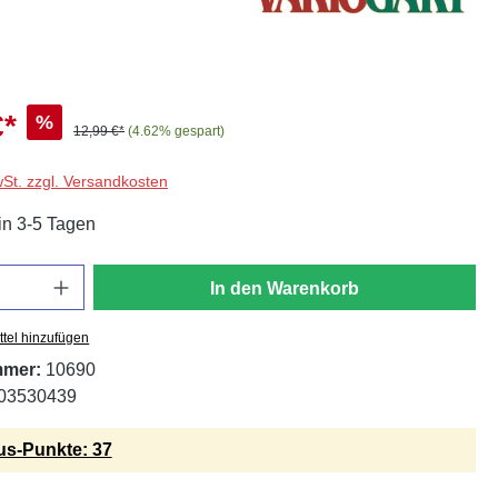
€*
%
12,99 €*
(4.62% gespart)
wSt. zzgl. Versandkosten
in 3-5 Tagen
In den Warenkorb
tel hinzufügen
mmer:
10690
03530439
s-Punkte: 37