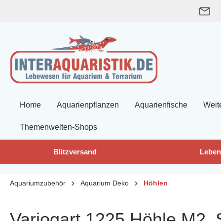
springen
Zur Hauptnavigation springen
Home
Aquarienpflanzen
Aquarienfische
Weit
Themenwelten-Shops
Blitzversand
Leben
Aquariumzubehör
Aquarium Deko
Höhlen
Variogart 1225 Höhle M2, 