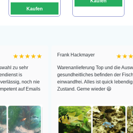
Kaufen
Kaufen
Frank Hackmayer
★★★
★★★★
hr
Warenanlieferung Top und die Auswahl plus
gesundheitliches befinden der Fische
och nie
einwandfrei. Alles ist quick lebendig und im sup
 Emails
Zustand. Gerne wieder 😃