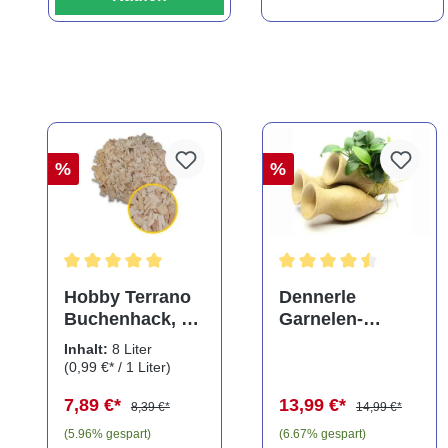
%
%
Durchschnittliche Bewertung von 5 von 5 Sternen
Durchschnittliche Bewe
Hobby Terrano
Dennerle
Buchenhack, 8
Garnelen-
Liter
Amphore,
Inhalt:
8 Liter
Anubias nana
(0,99 €* / 1 Liter)
"Bonsai" auf
7,89 €*
13,99 €*
3er Tonamphore
8,39 €*
14,99 €*
(5.96% gespart)
(6.67% gespart)