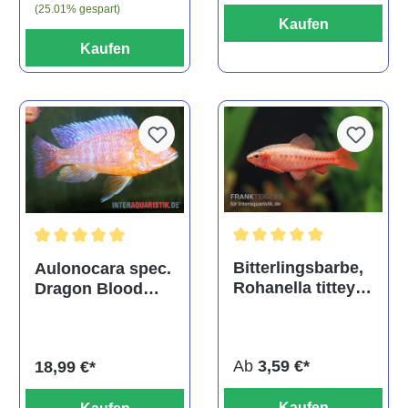
(25.01% gespart)
Kaufen
Kaufen
Durchschnittliche Bewertu
Durchschnittliche Bewertung von 5 von 5 Sternen
Bitterlingsbarbe,
Aulonocara spec.
Rohanella titteya,
Dragon Blood
ehem. Puntius
albino, DNZ
titteya
Ab
3,59 €*
18,99 €*
Kaufen