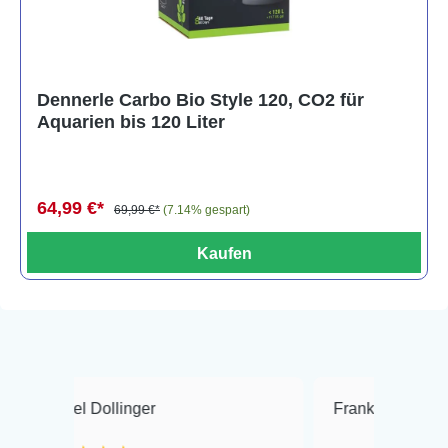
Dennerle Carbo Bio Style 120, CO2 für
Aquarien bis 120 Liter
64,99 €*
69,99 €*
(7.14% gespart)
Kaufen
Dollinger
Frank Hackmayer
★