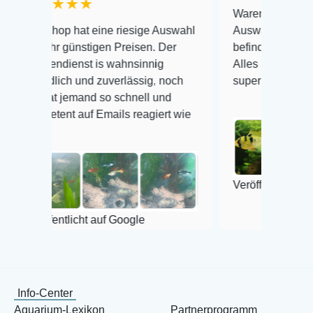
★★
Warenanlieferung Top und di
 hat eine riesige Auswahl
Auswahl plus gesundheitlich
günstigen Preisen. Der
befinden der Fische einwandf
ienst is wahnsinnig
Alles ist quick lebendig und 
ch und zuverlässig, noch
super Zustand. Gerne wieder
jemand so schnell und
t auf Emails reagiert wie
Veröffentlicht auf Google
tlicht auf Google
Info-Center
Aquarium-Lexikon
Partnerprogramm