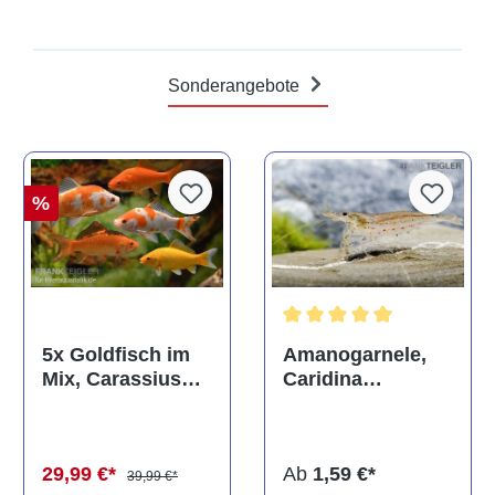
Sonderangebote
%
Durchschnittliche Bewertun
Amanogarnele,
5x Goldfisch im
Caridina
Mix, Carassius
multidentata
auratus
(Kaltwasser)
Ab
1,59 €*
29,99 €*
39,99 €*