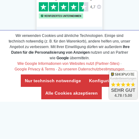
Wir verwenden Cookies und ähnliche Technologien. Einige sind
technisch notwendig (z. B. für den Warenkorb), andere helfen uns, unser
Angebot zu verbessern. Mit Ihrer Einwilligung dürfen wir außerdem
Ihre
Daten für die Personalisierung von Anzeigen
nutzen und an Partner
Daten­schutz­erklärung
wie
Google
übermitteln.
Widerrufs­recht /Widerrufs­formular
Wie Google Informationen von Websites nutzt (Partner-Sites)
·
Google Privacy & Terms
·
Zu unseren Datenschutzbestimmungen
AGB & Info
Impressum
Kundenbewertungen
Nur technisch notwendige
Konfigurieren
Umwelt und Entsorgung
SEHR GUT
Alle Cookies akzeptieren
4.78 / 5.00
Vertrag widerrufen
* Alle Preise inkl. ges. MwSt. zzgl.
Versandkosten
Zierfische, Garnelen, Krebse, Wasserschnecken (Wirbellose),
Aquarienpflanzen & Aquarium-Zubehör preiswert online kaufen.
© Copyright 2024 Interaquaristik.de Shop, Aquarium und