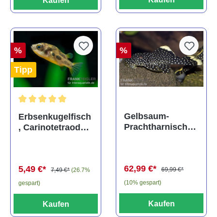
Kaufen
%
%
Tipp
Durchschnittliche Bewertung von 5 von 5 Sternen
Gelbsaum-
Erbsenkugelfisch
Prachtharnischw
, Carinotetraodon
els, L81,
travancoricus
Baryancistrus
(Minifisch)
spec., 6-8 cm
62,99 €*
5,49 €*
69,99 €*
7,49 €*
(26.7%
(10% gespart)
gespart)
Kaufen
Kaufen