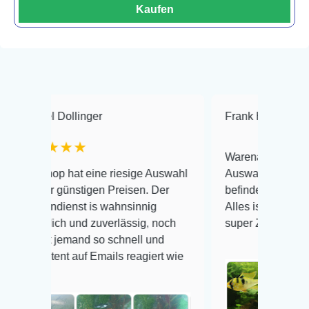
Kaufen
ollinger
Frank Hackmayer
★★
★★
Warenanlieferung Top und di
 hat eine riesige Auswahl
Auswahl plus gesundheitlich
günstigen Preisen. Der
befinden der Fische einwandfr
enst is wahnsinnig
Alles ist quick lebendig und i
ch und zuverlässig, noch
super Zustand. Gerne wieder
jemand so schnell und
t auf Emails reagiert wie