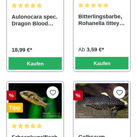
Durchschnittliche Bewertu
Durchschnittliche Bewertung von 5 von 5 Sternen
Bitterlingsbarbe,
Aulonocara spec.
Rohanella titteya,
Dragon Blood
ehem. Puntius
albino, DNZ
titteya
Ab
3,59 €*
18,99 €*
Kaufen
Kaufen
%
%
Tipp
Durchschnittliche Bewertung von 5 von 5 Sternen