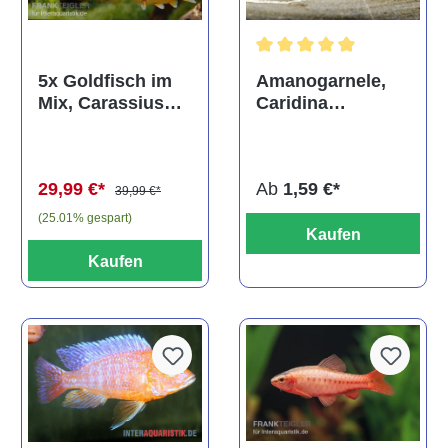
Durchschnittliche Bewertun
Amanogarnele,
5x Goldfisch im
Caridina
Mix, Carassius
multidentata
auratus
(Kaltwasser)
Ab
1,59 €*
29,99 €*
39,99 €*
(25.01% gespart)
Kaufen
Kaufen