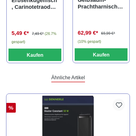
Gelbsaum-
Erbsenkugelfisch
Prachtharnischw
, Carinotetraodon
els, L81,
travancoricus
Baryancistrus
(Minifisch)
spec., 6-8 cm
62,99 €*
5,49 €*
69,99 €*
7,49 €*
(26.7%
(10% gespart)
gespart)
Kaufen
Kaufen
Ähnliche Artikel
%