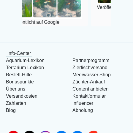
Veröffentlicht auf Google
tlicht auf Google
Info-Center
Aquarium-Lexikon
Partnerprogramm
Terrarium-Lexikon
Zierfischversand
Bestell-Hilfe
Meerwasser Shop
Bonuspunkte
Züchter-Ankauf
Über uns
Content anbieten
Versandkosten
Kontaktformular
Zahlarten
Influencer
Blog
Abholung