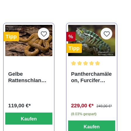
Tipp
%
Tipp
ng von 5 von 5 Sternen
Durchschnittliche Bewertung
Gelbe
Pantherchamäle
Rattenschlange,
on, Furcifer
Elaphe obsoleta
pardalis
quadrivittata
119,00 €*
229,00 €*
249,00 €*
(8.03% gespart)
Kaufen
Kaufen