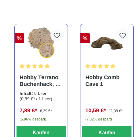
%
%
Durchschnittliche Bewertung von 5 von 5 Sternen
Durchschnittliche Bewe
Hobby Terrano
Hobby Comb
Buchenhack, 8
Cave 1
Liter
Inhalt:
8 Liter
(0,99 €* / 1 Liter)
7,89 €*
10,59 €*
8,39 €*
11,39 €*
(5.96% gespart)
(7.02% gespart)
Kaufen
Kaufen