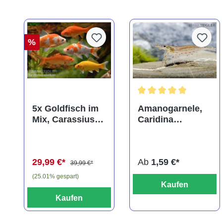
%
Durchschnittliche Bewer
5x Goldfisch im
Amanogarnele,
Mix, Carassius
Caridina
auratus
multidentata
(Kaltwasser)
29,99 €*
Ab
1,59 €*
39,99 €*
(25.01% gespart)
Kaufen
Kaufen