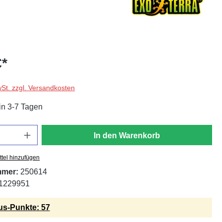
€*
wSt. zzgl. Versandkosten
in 3-7 Tagen
In den Warenkorb
tel hinzufügen
mmer:
250614
1229951
s-Punkte: 57