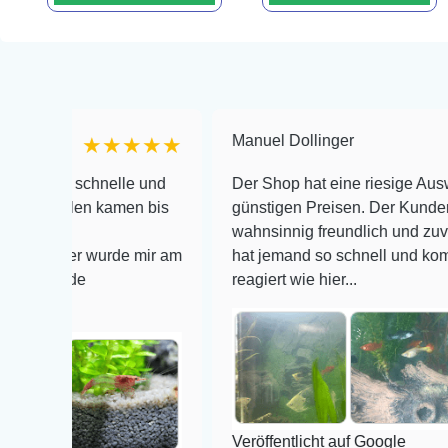
Manuel Dollinger
★★★★★
★★
chnelle und
Der Shop hat eine riesige Auswahl zu seh
en kamen bis
günstigen Preisen. Der Kundendienst is
wahnsinnig freundlich und zuverlässig, no
r wurde mir am
hat jemand so schnell und kompetent auf 
e
reagiert wie hier...
Veröffentlicht auf Google