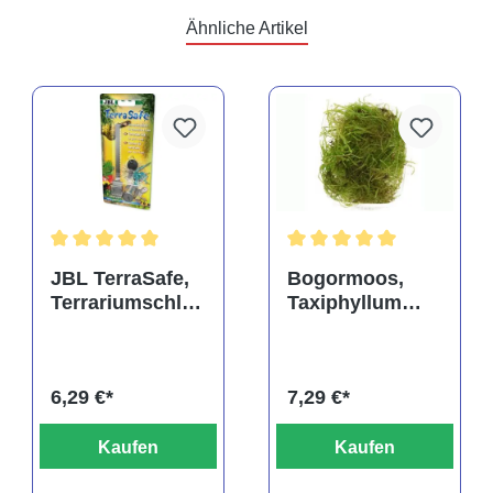
Ähnliche Artikel
rtung von 5 von 5 Sternen
Durchschnittliche Bewertung von 5 von 5 Sternen
Durchschnittliche Bewertu
JBL TerraSafe,
Bogormoos,
Terrariumschlos
Taxiphyllum
s
barbieri, im
Becher
6,29 €*
7,29 €*
Kaufen
Kaufen