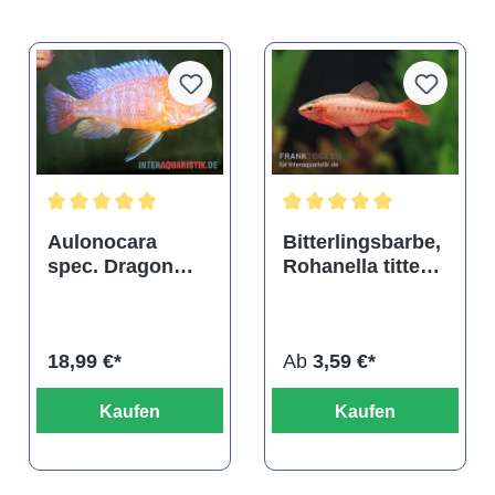
tung von 4.9 von 5 Sternen
Durchschnittliche Bewertung von 5 von 5 Sternen
Durchschnittliche Bewertu
Aulonocara
Bitterlingsbarbe,
spec. Dragon
Rohanella titteya,
Blood albino,
ehem. Puntius
DNZ
titteya
18,99 €*
Ab
3,59 €*
Kaufen
Kaufen