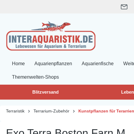
springen
Zur Hauptnavigation springen
Home
Aquarienpflanzen
Aquarienfische
Weit
Themenwelten-Shops
Blitzversand
Leben
Terraristik
Terrarium-Zubehör
Kunstpflanzen für Terarrie
Exo Terra Boston Farn M