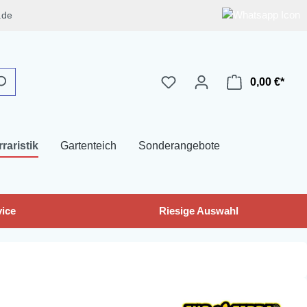
.de
0,00 €*
rraristik
Gartenteich
Sonderangebote
ice
Riesige Auswahl