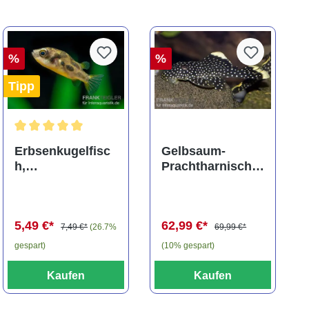
%
%
Tipp
ng von 5 von 5 Sternen
Durchschnittliche Bewertung von 5 von 5 Sternen
Erbsenkugelfisc
Gelbsaum-
h,
Prachtharnischw
Carinotetraodon
els, L81,
travancoricus
Baryancistrus
(Minifisch)
spec., 6-8 cm
5,49 €*
62,99 €*
7,49 €*
(26.7%
69,99 €*
gespart)
(10% gespart)
Kaufen
Kaufen