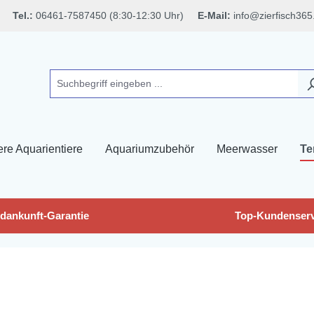
Tel.:
06461-7587450 (8:30-12:30 Uhr)
E-Mail:
info@zierfisch365
ere Aquarientiere
Aquariumzubehör
Meerwasser
Te
dankunft-Garantie
Top-Kundenserv
n