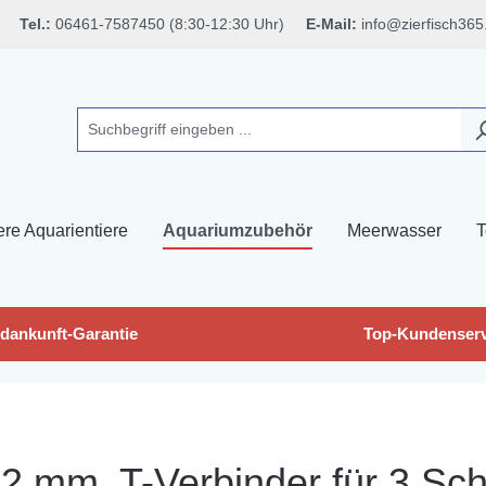
Tel.:
06461-7587450 (8:30-12:30 Uhr)
E-Mail:
info@zierfisch365
ere Aquarientiere
Aquariumzubehör
Meerwasser
T
dankunft-Garantie
Top-Kundenserv
22 mm, T-Verbinder für 3 Sc