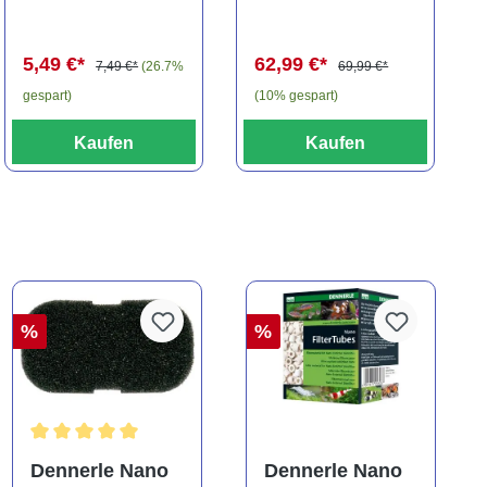
travancoricus
Baryancistrus
(Minifisch)
spec., 6-8 cm
5,49 €*
62,99 €*
7,49 €*
(26.7%
69,99 €*
gespart)
(10% gespart)
Kaufen
Kaufen
%
%
Durchschnittliche Bewertung von 5 von 5 Sternen
Dennerle Nano
Dennerle Nano