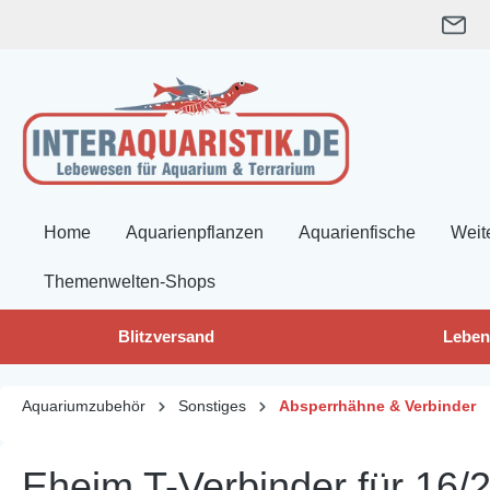
springen
Zur Hauptnavigation springen
Home
Aquarienpflanzen
Aquarienfische
Weit
Themenwelten-Shops
Blitzversand
Leben
Aquariumzubehör
Sonstiges
Absperrhähne & Verbinder
Eheim T-Verbinder für 16/