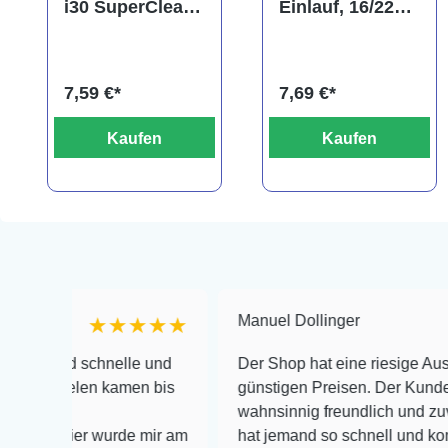
i30 SuperClear,
Einlauf, 16/22
Doppelpack,
mm
Spezialfiltermat
(Ansaugrohr)
erial
7,59 €*
7,69 €*
Kaufen
Kaufen
Manuel Dollinger
★★★★★
★
 schnelle und
Der Shop hat eine riesige Auswahl zu se
elen kamen bis
günstigen Preisen. Der Kundendienst is
wahnsinnig freundlich und zuverlässig, 
ier wurde mir am
hat jemand so schnell und kompetent au