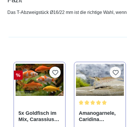
Das T-Abzweigstück Ø16/22 mm ist die richtige Wahl, wenn 
%
Durchschnittliche Bewer
5x Goldfisch im
Amanogarnele,
Mix, Carassius
Caridina
auratus
multidentata