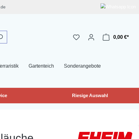
.de
0,00 €*
erraristik
Gartenteich
Sonderangebote
ice
Riesige Auswahl
hläuche