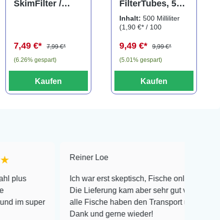
SkimFilter /
FilterTubes, 500
Scapers Flow
ml, Filterringe
Inhalt:
500 Milliliter
Filter Filterpad
(1,90 €* / 100
Milliliter)
7,49 €*
9,49 €*
7,99 €*
9,99 €*
(6.26% gespart)
(5.01% gespart)
Kaufen
Kaufen
Reiner Loe
★★★★★
Ich war erst skeptisch, Fische online zu bestellen!
Die Lieferung kam aber sehr gut verpackt an und
per
alle Fische haben den Transport überlebt! Vielen
Dank und gerne wieder!