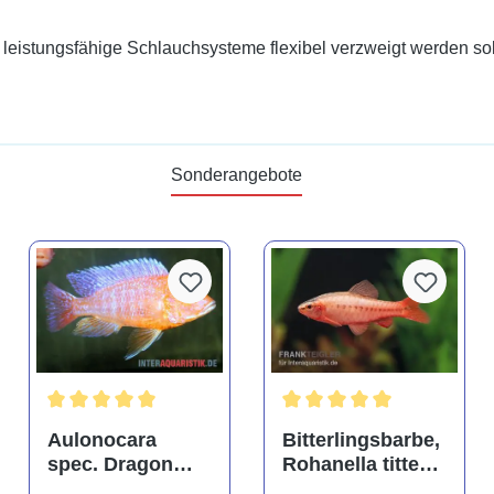
leistungsfähige Schlauchsysteme flexibel verzweigt werden sol
Sonderangebote
tung von 4.9 von 5 Sternen
Durchschnittliche Bewertung von 5 von 5 Sternen
Durchschnittliche Bewertu
Aulonocara
Bitterlingsbarbe,
spec. Dragon
Rohanella titteya,
Blood albino,
ehem. Puntius