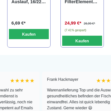
Auslauf, 16/22
FilterElement
mm
XXL,
Ersatzkartusche
für Eckfilter XXL
6,69 €*
24,99 €*
(2er-Pack)
26,99 €*
(7.41% gespart)
Kaufen
Kaufen
Frank Hackmayer
★★★★
★★★★
hr
Warenanlieferung Top und die Auswahl plus
gesundheitliches befinden der Fische
noch nie
einwandfrei. Alles ist quick lebendig und im su
f Emails
Zustand. Gerne wieder 😃