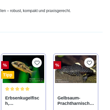
len – robust, kompakt und praxisgerecht.
%
%
Tipp
ng von 5 von 5 Sternen
Durchschnittliche Bewertung von 5 von 5 Sternen
Erbsenkugelfisc
Gelbsaum-
h,
Prachtharnischw
Carinotetraodon
els, L81,