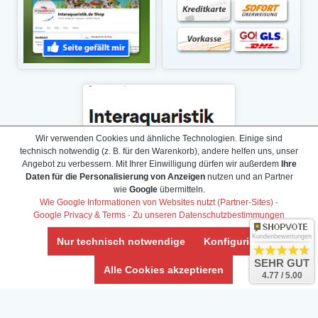
Wir verwenden Cookies und ähnliche Technologien. Einige sind
technisch notwendig (z. B. für den Warenkorb), andere helfen uns, unser
Angebot zu verbessern. Mit Ihrer Einwilligung dürfen wir außerdem
Ihre
Daten für die Personalisierung von Anzeigen
nutzen und an Partner
wie
Google
übermitteln.
Wie Google Informationen von Websites nutzt (Partner-Sites)
·
Google Privacy & Terms
·
Zu unseren Datenschutzbestimmungen
Kundenbewertungen
Nur technisch notwendige
Konfigurieren
SEHR GUT
Daten­schutz­erklärung
Alle Cookies akzeptieren
4.77 / 5.00
Widerrufs­recht /Widerrufs­formular
AGB & Info