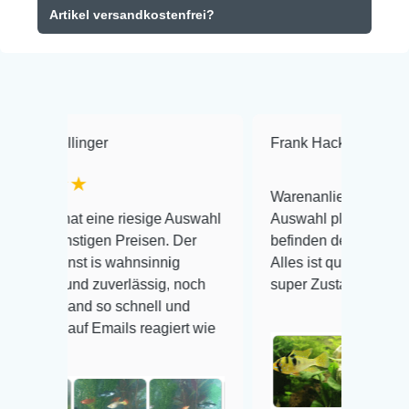
Artikel versandkostenfrei?
inger
Frank Hackmayer
★★★
★
Warenanlieferung Top und die
t eine riesige Auswahl
Auswahl plus gesundheitliches
stigen Preisen. Der
befinden der Fische einwandfrei.
st is wahnsinnig
Alles ist quick lebendig und im
und zuverlässig, noch
super Zustand. Gerne wieder 😃
and so schnell und
uf Emails reagiert wie