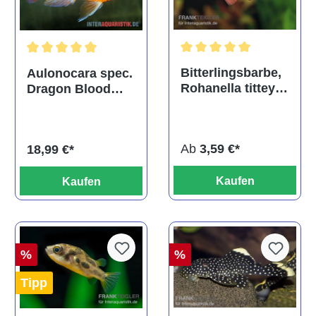
Durchschnittliche Bewertu
Durchschnittliche Bewertung von 5 von 5 Sternen
Bitterlingsbarbe,
Aulonocara spec.
Rohanella titteya,
Dragon Blood
ehem. Puntius
albino, DNZ
titteya
Ab
3,59 €*
18,99 €*
Kaufen
Kaufen
%
%
Tipp