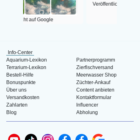
Veröffentlicht auf Google
ht auf Google
Info-Center
Aquarium-Lexikon
Partnerprogramm
Terrarium-Lexikon
Zierfischversand
Bestell-Hilfe
Meerwasser Shop
Bonuspunkte
Züchter-Ankauf
Über uns
Content anbieten
Versandkosten
Kontaktformular
Zahlarten
Influencer
Blog
Abholung