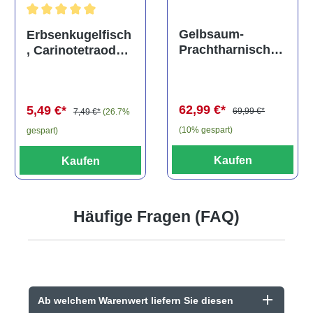
Durchschnittliche Bewertung von 5 von 5 Sternen
Gelbsaum-
Erbsenkugelfisch
Prachtharnischw
, Carinotetraodon
els, L81,
travancoricus
Baryancistrus
(Minifisch)
spec., 6-8 cm
62,99 €*
5,49 €*
69,99 €*
7,49 €*
(26.7%
(10% gespart)
gespart)
Kaufen
Kaufen
Häufige Fragen (FAQ)
Ab welchem Warenwert liefern Sie diesen