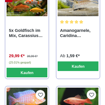
Durchschnittliche Bewertun
Amanogarnele,
5x Goldfisch im
Caridina
Mix, Carassius
multidentata
auratus
(Kaltwasser)
Ab
1,59 €*
29,99 €*
39,99 €*
(25.01% gespart)
Kaufen
Kaufen