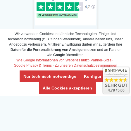
Wir verwenden Cookies und ähnliche Technologien. Einige sind
technisch notwendig (z. B. für den Warenkorb), andere helfen uns, unser
Angebot zu verbessern. Mit Ihrer Einwilligung dürfen wir außerdem
Ihre
Daten für die Personalisierung von Anzeigen
nutzen und an Partner
Daten­schutz­erklärung
wie
Google
übermitteln.
Widerrufs­recht /Widerrufs­formular
Wie Google Informationen von Websites nutzt (Partner-Sites)
·
Google Privacy & Terms
·
Zu unseren Datenschutzbestimmungen
AGB & Info
Impressum
Kundenbewertungen
Nur technisch notwendige
Konfigurieren
Umwelt und Entsorgung
SEHR GUT
Alle Cookies akzeptieren
4.78 / 5.00
Vertrag widerrufen
* Alle Preise inkl. ges. MwSt. zzgl.
Versandkosten
Zierfische, Garnelen, Krebse, Wasserschnecken (Wirbellose),
Aquarienpflanzen & Aquarium-Zubehör preiswert online kaufen.
© Copyright 2024 Interaquaristik.de Shop, Aquarium und