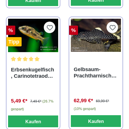
Kaufen
Kaufen
%
%
Tipp
Durchschnittliche Bewertung von 5 von 5 Sternen
Gelbsaum-
Erbsenkugelfisch
Prachtharnischw
, Carinotetraodon
els, L81,
travancoricus
Baryancistrus
(Minifisch)
spec., 6-8 cm
62,99 €*
5,49 €*
69,99 €*
7,49 €*
(26.7%
(10% gespart)
gespart)
Kaufen
Kaufen