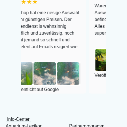
★★★
Warenanlieferung Top und di
p hat eine riesige Auswahl
Auswahl plus gesundheitlich
 günstigen Preisen. Der
befinden der Fische einwandf
ienst is wahnsinnig
Alles ist quick lebendig und 
ch und zuverlässig, noch
super Zustand. Gerne wieder
 jemand so schnell und
nt auf Emails reagiert wie
Veröffentlicht auf Google
tlicht auf Google
Info-Center
Aquarium-Lexikon
Partnerprogramm