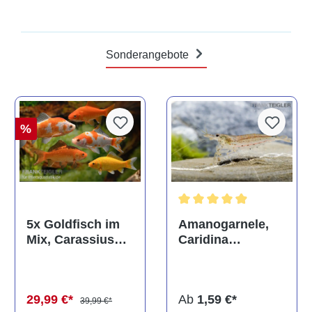
Sonderangebote
%
Durchschnittliche Bewertun
Amanogarnele,
5x Goldfisch im
Caridina
Mix, Carassius
multidentata
auratus
(Kaltwasser)
Ab
1,59 €*
29,99 €*
39,99 €*