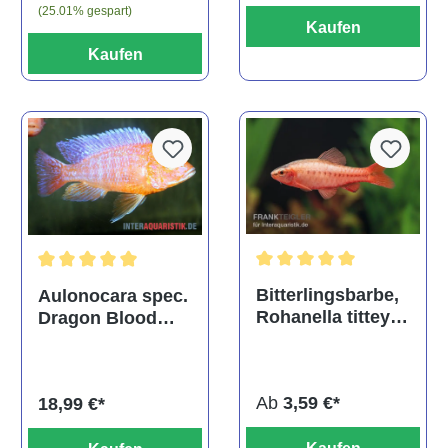
(25.01% gespart)
Kaufen
Kaufen
Durchschnittliche Bewertu
Durchschnittliche Bewertung von 5 von 5 Sternen
Bitterlingsbarbe,
Aulonocara spec.
Rohanella titteya,
Dragon Blood
ehem. Puntius
albino, DNZ
titteya
Ab
3,59 €*
18,99 €*