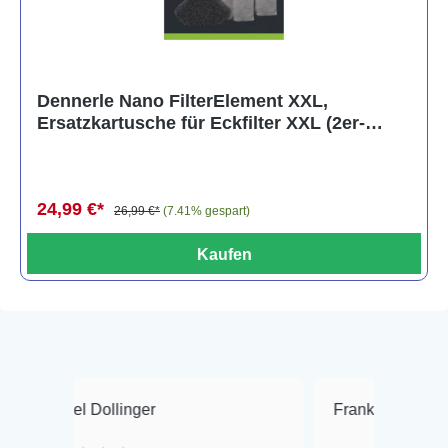
Dennerle Nano FilterElement XXL,
Ersatzkartusche für Eckfilter XXL (2er-
Pack)
24,99 €*
26,99 €*
(7.41% gespart)
Kaufen
Dollinger
Frank Hackmayer
★