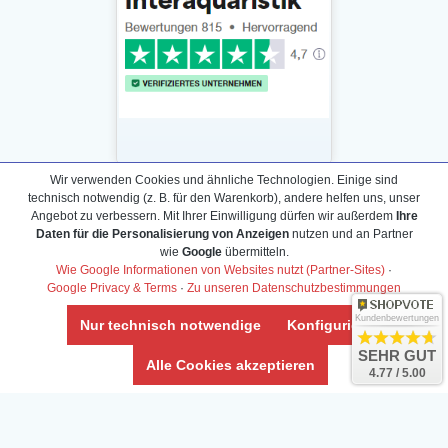
Wir verwenden Cookies und ähnliche Technologien. Einige sind
technisch notwendig (z. B. für den Warenkorb), andere helfen uns, unser
Daten­schutz­erklärung
Angebot zu verbessern. Mit Ihrer Einwilligung dürfen wir außerdem
Ihre
Widerrufs­recht /Widerrufs­formular
Daten für die Personalisierung von Anzeigen
nutzen und an Partner
wie
Google
übermitteln.
AGB & Info
Wie Google Informationen von Websites nutzt (Partner-Sites)
·
Impressum
Google Privacy & Terms
·
Zu unseren Datenschutzbestimmungen
Umwelt und Entsorgung
Kundenbewertungen
Nur technisch notwendige
Konfigurieren
Vertrag widerrufen
SEHR GUT
Alle Cookies akzeptieren
4.77 / 5.00
* Alle Preise inkl. ges. MwSt. zzgl.
Versandkosten
Zierfische, Garnelen, Krebse, Wasserschnecken (Wirbellose),