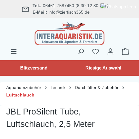
Tel.:
06461-7587450 (8:30-12:30 Uhr)
alt springen
E-Mail:
info@zierfisch365.de
Blitzversand
Riesige Auswahl
Aquariumzubehör
Technik
Durchlüfter & Zubehör
Luftschlauch
JBL ProSilent Tube,
Luftschlauch, 2,5 Meter