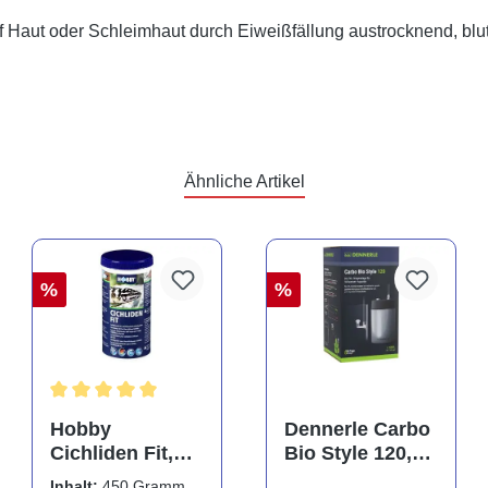
auf Haut oder Schleimhaut durch Eiweißfällung austrocknend, bl
Ähnliche Artikel
%
%
Durchschnittliche Bewertung von 5 von 5 Sternen
Hobby
Dennerle Carbo
Cichliden Fit,
Bio Style 120,
450 g
CO2 für
Inhalt:
450 Gramm