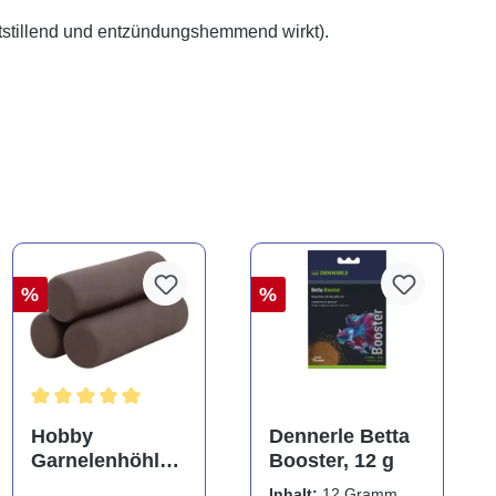
utstillend und entzündungshemmend wirkt).
%
%
Durchschnittliche Bewertung von 5 von 5 Sternen
Hobby
Dennerle Betta
Garnelenhöhle
Booster, 12 g
Crab Pyramid,
Inhalt:
12 Gramm