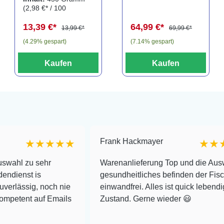
Aquarien bis
(2,98 €* / 100
120 Liter
Gramm)
13,39 €*
64,99 €*
13,99 €*
69,99 €*
(4.29% gespart)
(7.14% gespart)
Kaufen
Kaufen
Frank Hackmayer
★★★★★
★★★★
 sehr
Warenanlieferung Top und die Auswahl plus
 is
gesundheitliches befinden der Fische
g, noch nie
einwandfrei. Alles ist quick lebendig und im
 auf Emails
Zustand. Gerne wieder 😃