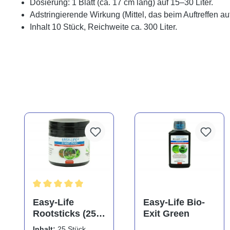
Dosierung: 1 Blatt (ca. 17 cm lang) auf 15–30 Liter.
Adstringierende Wirkung (Mittel, das beim Auftreffen 
Inhalt 10 Stück, Reichweite ca. 300 Liter.
Durchschnittliche Bewertung von 5 von 5 Sternen
Easy-Life
Easy-Life Bio-
Rootsticks (25
Exit Green
Sticks)
Inhalt:
25 Stück