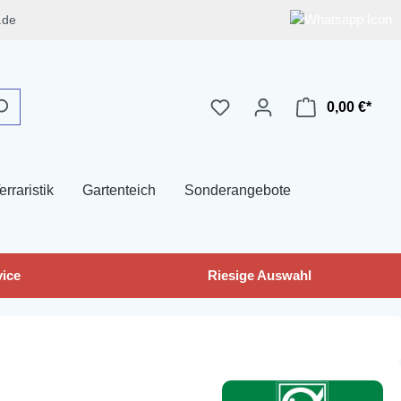
.de
0,00 €*
erraristik
Gartenteich
Sonderangebote
ice
Riesige Auswahl