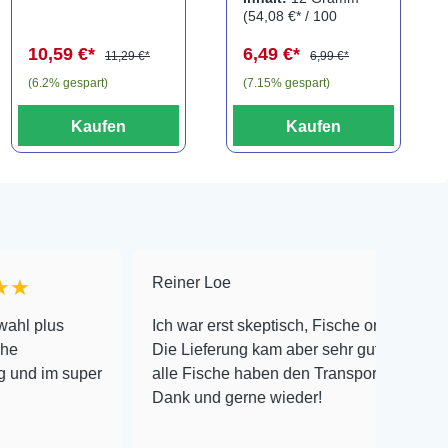
dark, 9 × 9 × 8
(54,08 €* / 100
cm (41643)
Gramm)
10,59 €*
6,49 €*
11,29 €*
6,99 €*
(6.2% gespart)
(7.15% gespart)
Kaufen
Kaufen
Reiner Loe
★★★★★
Ich war erst skeptisch, Fische online zu bestellen!
Die Lieferung kam aber sehr gut verpackt an und
 super
alle Fische haben den Transport überlebt! Vielen
Dank und gerne wieder!