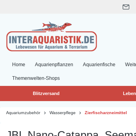
springen
Zur Hauptnavigation springen
Home
Aquarienpflanzen
Aquarienfische
Weit
Themenwelten-Shops
Blitzversand
Leben
Aquariumzubehör
Wasserpflege
Zierfischarzneimittel
JBL Nano-Catappa, Seeman