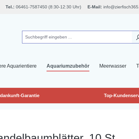
Tel.:
06461-7587450 (8:30-12:30 Uhr)
E-Mail:
info@zierfisch365
ere Aquarientiere
Aquariumzubehör
Meerwasser
T
dankunft-Garantie
Top-Kundenserv
delbaumblätter, 10 St.