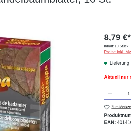
8,79 €*
Inhalt:
10 Stück
Preise inkl. M
Lieferung 
Aktuell nur
Anzahl
Zum Merkzet
Produktnu
EAN:
40141