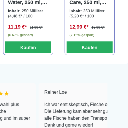
Water, 250 ml,
Care, 250 ml,
Wasseraufbereit
Wasserzusatz
Inhalt:
250 Milliliter
Inhalt:
250 Milliliter
er für
für Kampffische
(4,48 €* / 100
(5,20 €* / 100
Kampffische
Milliliter)
Milliliter)
11,19 €*
12,99 €*
11,99 €*
13,99 €*
(6.67% gespart)
(7.15% gespart)
Kaufen
Kaufen
Reiner Loe
★★★★★
s
Ich war erst skeptisch, Fische online zu bestellen!
Die Lieferung kam aber sehr gut verpackt an und
m super
alle Fische haben den Transport überlebt! Vielen
Dank und gerne wieder!