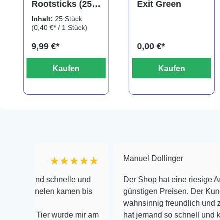
Rootsticks (25
Exit Green
Sticks)
Inhalt:
25 Stück
(0,40 €* / 1 Stück)
9,99 €*
0,00 €*
Kaufen
Kaufen
Manuel Dollinger
★★★★★
 und schnelle und
Der Shop hat eine riesige Auswahl z
arnelen kamen bis
günstigen Preisen. Der Kundendiens
wahnsinnig freundlich und zuverläss
e Tier wurde mir am
hat jemand so schnell und kompeten