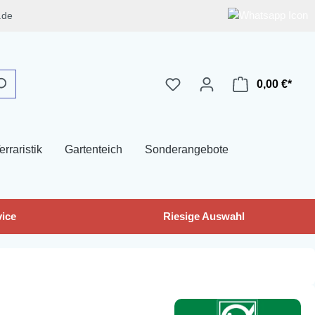
.de
0,00 €*
erraristik
Gartenteich
Sonderangebote
ice
Riesige Auswahl