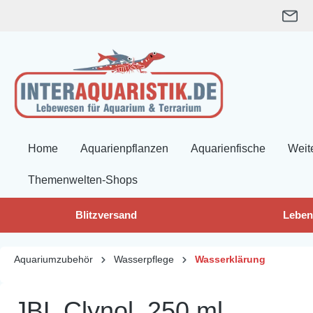
springen
Zur Hauptnavigation springen
Home
Aquarienpflanzen
Aquarienfische
Weit
Themenwelten-Shops
Blitzversand
Leben
Aquariumzubehör
Wasserpflege
Wasserklärung
JBL Clynol, 250 ml