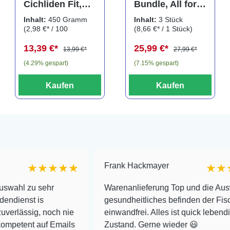
Cichliden Fit,
Bundle, All for
450 g
Betta, Pflegeset
Inhalt:
450 Gramm
Inhalt:
3 Stück
für
(2,98 €* / 100
(8,66 €* / 1 Stück)
Kampffische, 3
Gramm)
13,39 €*
25,99 €*
teilig
13,99 €*
27,99 €*
(4.29% gespart)
(7.15% gespart)
Kaufen
Kaufen
Frank Hackmayer
★★★★★
★★★★
u sehr
Warenanlieferung Top und die Auswahl plu
t is
gesundheitliches befinden der Fische
ig, noch nie
einwandfrei. Alles ist quick lebendig und i
t auf Emails
Zustand. Gerne wieder 😃