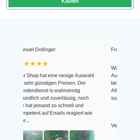
Kaufen
Manuel Dollinger
Frank Hackmayer
★★★★★
Warenanlieferung To
Der Shop hat eine riesige Auswahl
Auswahl plus gesund
zu sehr günstigen Preisen. Der
befinden der Fische 
Kundendienst is wahnsinnig
Alles ist quick leben
freundlich und zuverlässig, noch
super Zustand. Gerne
nie hat jemand so schnell und
kompetent auf Emails reagiert wie
hier...