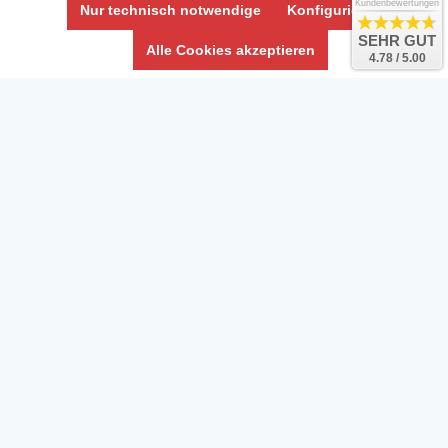
Impressum
Kundenbewertungen
Nur technisch notwendige
Konfigurieren
Umwelt und Entsorgung
SEHR GUT
Alle Cookies akzeptieren
4.78 / 5.00
Vertrag widerrufen
* Alle Preise inkl. ges. MwSt. zzgl.
Versandkosten
Zierfische, Garnelen, Krebse, Wasserschnecken (Wirbellose),
Aquarienpflanzen & Aquarium-Zubehör preiswert online kaufen.
© Copyright 2024 Interaquaristik.de Shop, Aquarium und
Gartenteich Shop. Alle Rechte vorbehalten.