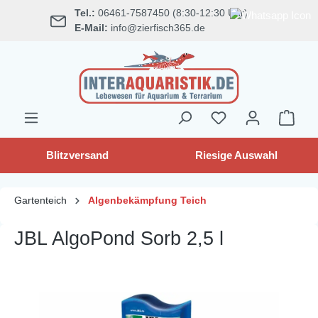
Tel.:
06461-7587450 (8:30-12:30 Uhr)
alt springen
E-Mail:
info@zierfisch365.de
Blitzversand
Riesige Auswahl
Gartenteich
Algenbekämpfung Teich
JBL AlgoPond Sorb 2,5 l
Bildergalerie überspringen