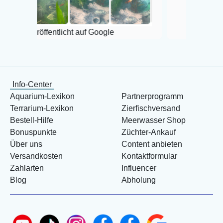
Veröffentlicht auf Go
Veröffentlicht auf Google
Info-Center
Aquarium-Lexikon
Partnerprogramm
Terrarium-Lexikon
Zierfischversand
Bestell-Hilfe
Meerwasser Shop
Bonuspunkte
Züchter-Ankauf
Über uns
Content anbieten
Versandkosten
Kontaktformular
Zahlarten
Influencer
Blog
Abholung