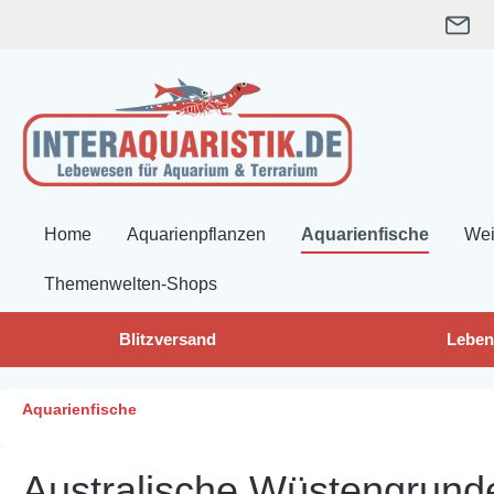
springen
Zur Hauptnavigation springen
Home
Aquarienpflanzen
Aquarienfische
Wei
Themenwelten-Shops
Blitzversand
Leben
Aquarienfische
Australische Wüstengrun