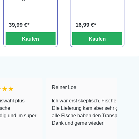
s, Parotocinclus
L181, Ancistrus
cearensis
sp.
39,99 €*
16,99 €*
Kaufen
Kaufen
Reiner Loe
★★★★★
s
Ich war erst skeptisch, Fische online zu bestellen!
Die Lieferung kam aber sehr gut verpackt an und
 super
alle Fische haben den Transport überlebt! Vielen
Dank und gerne wieder!