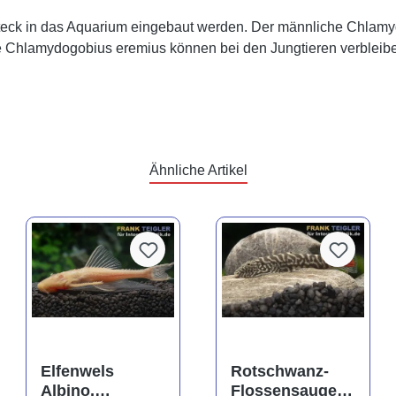
steck in das Aquarium eingebaut werden. Der männliche Chlam
che Chlamydogobius eremius können bei den Jungtieren verblei
Ähnliche Artikel
rtung von 5 von 5 Sternen
Elfenwels
Rotschwanz-
Albino,
Flossensauger,