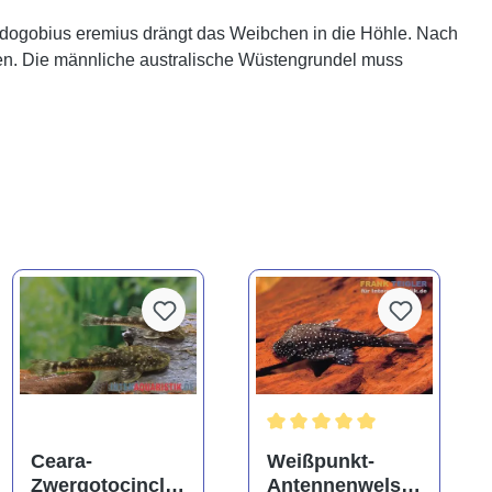
ydogobius eremius drängt das Weibchen in die Höhle. Nach
ben. Die männliche australische Wüstengrundel muss
Durchschnittliche Bewertung
Ceara-
Weißpunkt-
Zwergotocinclu
Antennenwels,