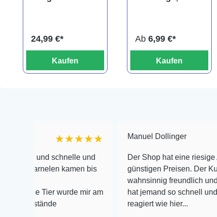
hwels,
Pangio
Parotocinclus
muraeniformis
haroldoi
24,99 €*
Ab
6,99 €*
Kaufen
Kaufen
Manuel Dollinger
★★★★★
und schnelle und
Der Shop hat eine riesige Auswahl z
arnelen kamen bis
günstigen Preisen. Der Kundendienst
wahnsinnig freundlich und zuverlässi
e Tier wurde mir am
hat jemand so schnell und kompetent
stände
reagiert wie hier...