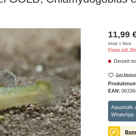
11,99 
Inhalt:
1 Stück
Preise inkl. M
Derzeit ni
Zum Merkzet
Produktnu
EAN:
06336
Aquaristik:
WhatsApp:
P
Bonu