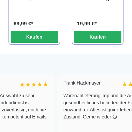
Acanthicus
Gastromyzon
adonis
sahiratus SK02
69,99 €*
19,99 €*
Kaufen
Kaufen
Frank Hackmayer
★★★★★
★★★★
u sehr
Warenanlieferung Top und die Auswahl plu
 is
gesundheitliches befinden der Fische
g, noch nie
einwandfrei. Alles ist quick lebendig und im
 auf Emails
Zustand. Gerne wieder 😃