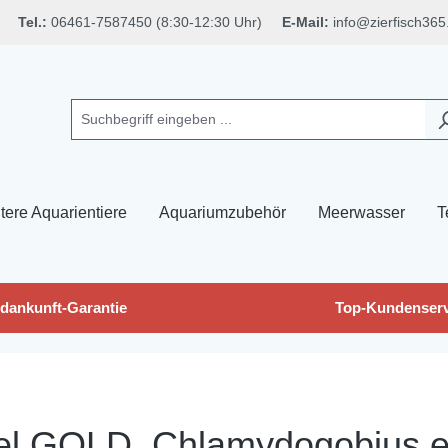
Tel.:
06461-7587450 (8:30-12:30 Uhr)
E-Mail:
info@zierfisch365
tere Aquarientiere
Aquariumzubehör
Meerwasser
T
dankunft-Garantie
Top-Kundenserv
del GOLD, Chlamydogobius