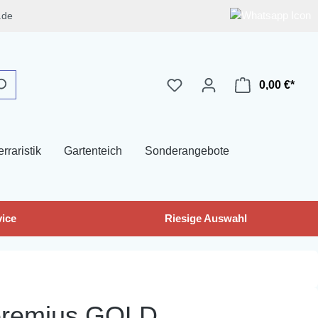
.de
0,00 €*
erraristik
Gartenteich
Sonderangebote
ice
Riesige Auswahl
 eremius GOLD