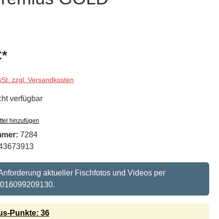
€*
wSt. zzgl. Versandkosten
cht verfügbar
tel hinzufügen
mmer:
7284
43673913
 Anforderung aktueller Fischfotos und Videos per
 016099209130.
s-Punkte: 36