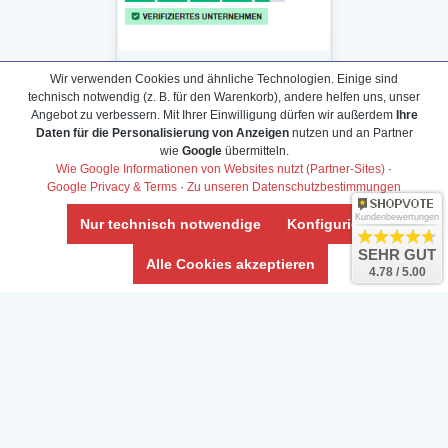
Wir verwenden Cookies und ähnliche Technologien. Einige sind
technisch notwendig (z. B. für den Warenkorb), andere helfen uns, unser
Angebot zu verbessern. Mit Ihrer Einwilligung dürfen wir außerdem
Ihre
Daten für die Personalisierung von Anzeigen
nutzen und an Partner
Daten­schutz­erklärung
wie
Google
übermitteln.
Widerrufs­recht /Widerrufs­formular
Wie Google Informationen von Websites nutzt (Partner-Sites)
·
Google Privacy & Terms
·
Zu unseren Datenschutzbestimmungen
AGB & Info
Impressum
Kundenbewertungen
Nur technisch notwendige
Konfigurieren
Umwelt und Entsorgung
SEHR GUT
Alle Cookies akzeptieren
4.78 / 5.00
Vertrag widerrufen
* Alle Preise inkl. ges. MwSt. zzgl.
Versandkosten
Zierfische, Garnelen, Krebse, Wasserschnecken (Wirbellose),
Aquarienpflanzen & Aquarium-Zubehör preiswert online kaufen.
© Copyright 2024 Interaquaristik.de Shop, Aquarium und
Gartenteich Shop. Alle Rechte vorbehalten.