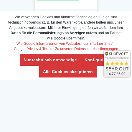
Wir verwenden Cookies und ähnliche Technologien. Einige sind
technisch notwendig (z. B. für den Warenkorb), andere helfen uns, unser
Angebot zu verbessern. Mit Ihrer Einwilligung dürfen wir außerdem
Ihre
Daten für die Personalisierung von Anzeigen
nutzen und an Partner
Daten­schutz­erklärung
wie
Google
übermitteln.
Widerrufs­recht /Widerrufs­formular
Wie Google Informationen von Websites nutzt (Partner-Sites)
·
Google Privacy & Terms
·
Zu unseren Datenschutzbestimmungen
AGB & Info
Impressum
Kundenbewertungen
Nur technisch notwendige
Konfigurieren
Umwelt und Entsorgung
SEHR GUT
Alle Cookies akzeptieren
4.77 / 5.00
Vertrag widerrufen
* Alle Preise inkl. ges. MwSt. zzgl.
Versandkosten
Zierfische, Garnelen, Krebse, Wasserschnecken (Wirbellose),
Aquarienpflanzen & Aquarium-Zubehör preiswert online kaufen.
© Copyright 2024 Interaquaristik.de Shop, Aquarium und
Gartenteich Shop. Alle Rechte vorbehalten.