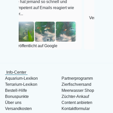
ie hat jemand so schnell und
ompetent auf Emails reagiert wie
er...
Veröffentlicht auf Goog
eröffentlicht auf Google
Info-Center
Aquarium-Lexikon
Partnerprogramm
Terrarium-Lexikon
Zierfischversand
Bestell-Hilfe
Meerwasser Shop
Bonuspunkte
Züchter-Ankauf
Über uns
Content anbieten
Versandkosten
Kontaktformular