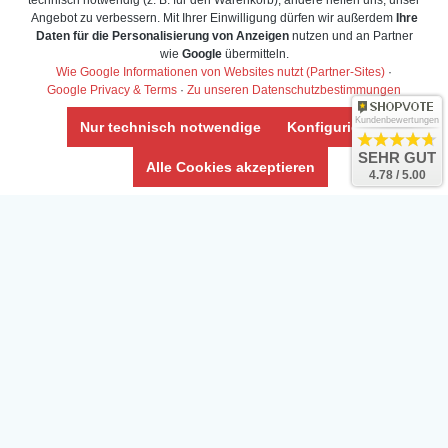
technisch notwendig (z. B. für den Warenkorb), andere helfen uns, unser
Angebot zu verbessern. Mit Ihrer Einwilligung dürfen wir außerdem
Ihre
Daten für die Personalisierung von Anzeigen
nutzen und an Partner
Daten­schutz­erklärung
wie
Google
übermitteln.
Widerrufs­recht /Widerrufs­formular
Wie Google Informationen von Websites nutzt (Partner-Sites)
·
Google Privacy & Terms
·
Zu unseren Datenschutzbestimmungen
AGB & Info
Impressum
Kundenbewertungen
Nur technisch notwendige
Konfigurieren
Umwelt und Entsorgung
SEHR GUT
Alle Cookies akzeptieren
4.78 / 5.00
Vertrag widerrufen
* Alle Preise inkl. ges. MwSt. zzgl.
Versandkosten
Zierfische, Garnelen, Krebse, Wasserschnecken (Wirbellose),
Aquarienpflanzen & Aquarium-Zubehör preiswert online kaufen.
© Copyright 2024 Interaquaristik.de Shop, Aquarium und
Gartenteich Shop. Alle Rechte vorbehalten.