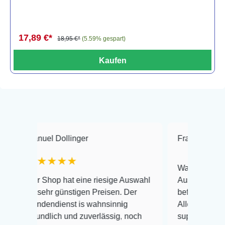
17,89 €*
18,95 €*
(5.59% gespart)
Kaufen
anuel Dollinger
Frank Hackmayer
★★★★★
Warenanlieferung Top 
er Shop hat eine riesige Auswahl
Auswahl plus gesundhe
u sehr günstigen Preisen. Der
befinden der Fische ei
undendienst is wahnsinnig
Alles ist quick lebendi
reundlich und zuverlässig, noch
super Zustand. Gerne 