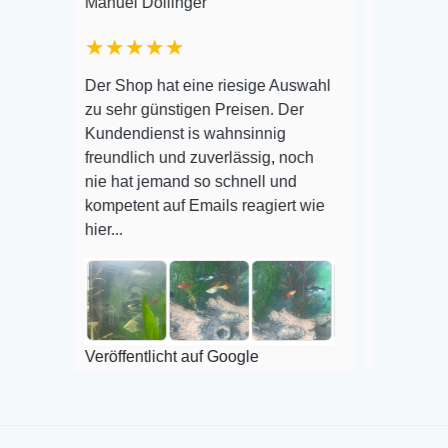
Manuel Dollinger
Frank Hackmayer
★★★★★
Warenanlieferung
Der Shop hat eine riesige Auswahl
Auswahl plus ges
zu sehr günstigen Preisen. Der
befinden der Fisc
Kundendienst is wahnsinnig
Alles ist quick le
freundlich und zuverlässig, noch
super Zustand. Ge
nie hat jemand so schnell und
kompetent auf Emails reagiert wie
hier...
Veröffentlicht auf
Veröffentlicht auf Google