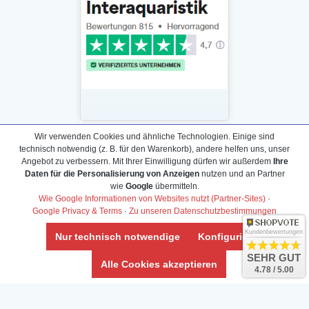
Wir verwenden Cookies und ähnliche Technologien. Einige sind
technisch notwendig (z. B. für den Warenkorb), andere helfen uns, unser
Daten­schutz­erklärung
Angebot zu verbessern. Mit Ihrer Einwilligung dürfen wir außerdem
Ihre
Widerrufs­recht /Widerrufs­formular
Daten für die Personalisierung von Anzeigen
nutzen und an Partner
wie
Google
übermitteln.
AGB & Info
Wie Google Informationen von Websites nutzt (Partner-Sites)
·
Impressum
Google Privacy & Terms
·
Zu unseren Datenschutzbestimmungen
Umwelt und Entsorgung
Kundenbewertungen
Nur technisch notwendige
Konfigurieren
Vertrag widerrufen
SEHR GUT
Alle Cookies akzeptieren
4.78 / 5.00
* Alle Preise inkl. ges. MwSt. zzgl.
Versandkosten
Zierfische, Garnelen, Krebse, Wasserschnecken (Wirbellose),