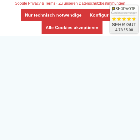
Google Privacy & Terms
·
Zu unseren Datenschutzbestimmungen
AGB & Info
Impressum
Kundenbewertungen
Nur technisch notwendige
Konfigurieren
Umwelt und Entsorgung
SEHR GUT
Alle Cookies akzeptieren
4.78 / 5.00
Vertrag widerrufen
* Alle Preise inkl. ges. MwSt. zzgl.
Versandkosten
Zierfische, Garnelen, Krebse, Wasserschnecken (Wirbellose),
Aquarienpflanzen & Aquarium-Zubehör preiswert online kaufen.
© Copyright 2024 Interaquaristik.de Shop, Aquarium und
Gartenteich Shop. Alle Rechte vorbehalten.