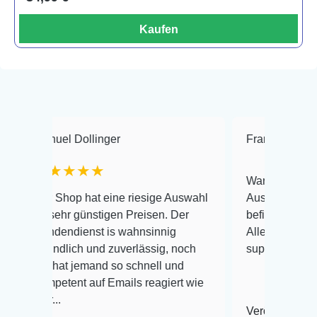
Kaufen
Dollinger
Frank Hackmayer
★
★★★
Warenanlieferung Top und d
p hat eine riesige Auswahl
Auswahl plus gesundheitlic
 günstigen Preisen. Der
befinden der Fische einwand
ienst is wahnsinnig
Alles ist quick lebendig und 
ich und zuverlässig, noch
super Zustand. Gerne wiede
 jemand so schnell und
nt auf Emails reagiert wie