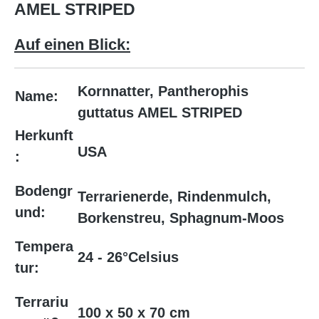
AMEL STRIPED
Auf einen Blick:
Kornnatter, Pantherophis
Name:
guttatus AMEL STRIPED
Herkunft
USA
:
Bodengr
Terrarienerde, Rindenmulch,
und:
Borkenstreu, Sphagnum-Moos
Tempera
24 - 26°Celsius
tur:
Terrariu
100 x 50 x 70 cm