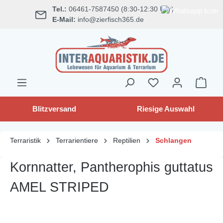
Tel.:
06461-7587450 (8:30-12:30 Uhr)
alt springen
E-Mail:
info@zierfisch365.de
Blitzversand
Riesige Auswahl
Terraristik
Terrarientiere
Reptilien
Schlangen
Kornnatter, Pantherophis guttatus
AMEL STRIPED