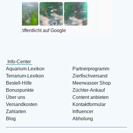
Veröffentlicht auf Google
ntlicht auf Google
Info-Center
Aquarium-Lexikon
Partnerprogramm
Terrarium-Lexikon
Zierfischversand
Bestell-Hilfe
Meerwasser Shop
Bonuspunkte
Züchter-Ankauf
Über uns
Content anbieten
Versandkosten
Kontaktformular
Zahlarten
Influencer
Blog
Abholung