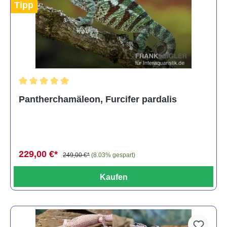
Tipp
Durchschnittliche Bewertung von 5 von 5 Sternen
Pantherchamäleon, Furcifer pardalis
229,00 €*
249,00 €*
(8.03% gespart)
Kaufen